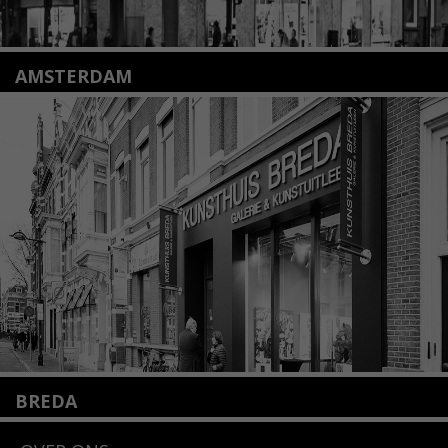
AMSTERDAM
Amstelveenseweg 135
1075 VX Amsterdam
+31 (0)20 2332546
info@kunsthuisamsterdam.nl
Lees meer
BREDA
Wilhelminastraat 11