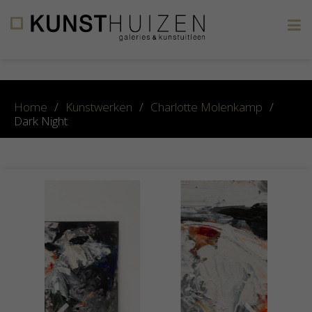
×
Home
/
Kunstwerken
/
Charlotte Molenkamp
/
Dark Night