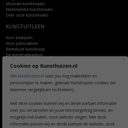
Museale kunstenaars
Nederlandse kunstenaars
Over onze kunstenaars
KUNSTUITLEEN
Voor bedrijven
Voor particulieren
Renteloze kunstkoop
De kunstcadeaubon
Art @ Home service
Cookies op Kunsthuizen.nl
Voordelen
Referenties
Om
kunsthuizen.nl
voor jou nog makkelijker en
Veelgestelde vragen
persoonlijker te maken, gebruikt Kunsthuizen cookies (en
CONTACT
daarmee vergelijkbare technieken).
Contact
Met deze cookies kunnen wij en derde partijen informatie
Leiden
over jou verzamelen en jouw internetgedrag binnen, en
Amsterdam
mogelijk ook buiten, onze website volgen. Met deze
Breda
Favorieten
informatie passen wij en derde partijen de website, onze