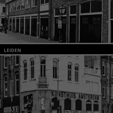
LEIDEN
Nieuwstraat 35
2312 KA Leiden
+31(0)71 – 52 84 480
info@kunsthuisleiden.nl
Lees meer