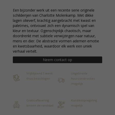
Een bijzonder werk uit een recente serie originele
schilderijen van Charlotte Molenkamp. Met dikke
lagen olieverf, krachtig aangebracht met kwast en
paletmes, ontvouwt zich een dynamisch spel van
kleur en textuur. Ogenschijnlijk chaotisch, maar
doordrenkt met subtiele verwijzingen naar natuur,
mens en dier. De abstracte vormen ademen emotie
en kwetsbaarheid, waardoor elk werk een uniek
verhaal vertelt.
Neem contact op
Vrijblijvend 1 week
Uitgebreide
thuis bezichtigen
huurconstructies
mogelijk
Gratis aflevering
Kunstkoopregeling
binnen de randstad
mogelijk