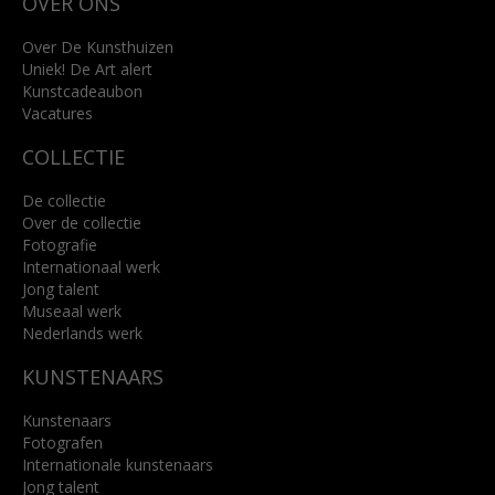
OVER ONS
4818 SB Breda
+31 (0)76 5221309
info@kunsthuisbreda.nl
Over De Kunsthuizen
Uniek! De Art alert
Kunstcadeaubon
Lees meer
Vacatures
COLLECTIE
De collectie
Over de collectie
Fotografie
Internationaal werk
Jong talent
Museaal werk
Nederlands werk
KUNSTENAARS
Kunstenaars
Fotografen
Internationale kunstenaars
Jong talent