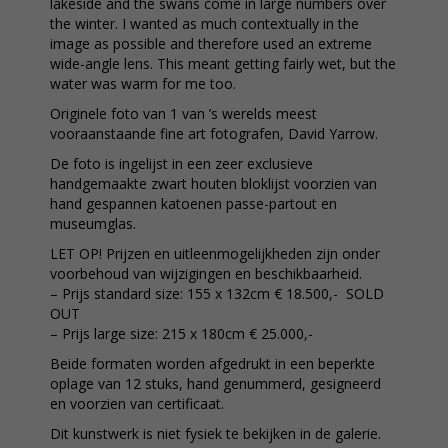
lakeside and the swans come in large numbers over
the winter. I wanted as much contextually in the
image as possible and therefore used an extreme
wide-angle lens. This meant getting fairly wet, but the
water was warm for me too.
Originele foto van 1 van ’s werelds meest
vooraanstaande fine art fotografen, David Yarrow.
De foto is ingelijst in een zeer exclusieve
handgemaakte zwart houten bloklijst voorzien van
hand gespannen katoenen passe-partout en
museumglas.
LET OP! Prijzen en uitleenmogelijkheden zijn onder
voorbehoud van wijzigingen en beschikbaarheid.
– Prijs standard size: 155 x 132cm € 18.500,- SOLD
OUT
– Prijs large size: 215 x 180cm € 25.000,-
Beide formaten worden afgedrukt in een beperkte
oplage van 12 stuks, hand genummerd, gesigneerd
en voorzien van certificaat.
Dit kunstwerk is niet fysiek te bekijken in de galerie.