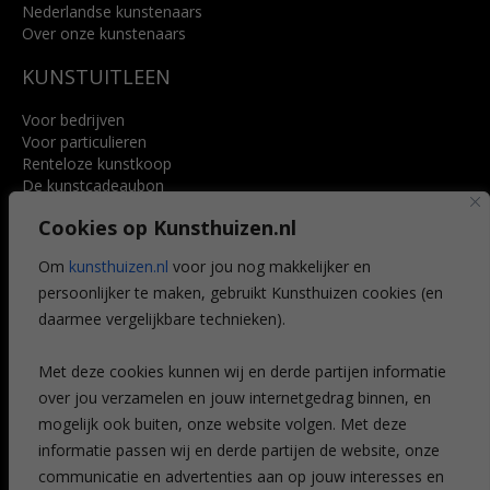
Nederlandse kunstenaars
Over onze kunstenaars
KUNSTUITLEEN
Voor bedrijven
Voor particulieren
Renteloze kunstkoop
De kunstcadeaubon
Art @ Home service
Cookies op Kunsthuizen.nl
Voordelen
Referenties
Om
kunsthuizen.nl
voor jou nog makkelijker en
Veelgestelde vragen
persoonlijker te maken, gebruikt Kunsthuizen cookies (en
CONTACT
daarmee vergelijkbare technieken).
Contact
Met deze cookies kunnen wij en derde partijen informatie
Leiden
over jou verzamelen en jouw internetgedrag binnen, en
Amsterdam
mogelijk ook buiten, onze website volgen. Met deze
Breda
Favorieten
informatie passen wij en derde partijen de website, onze
Mijn art alert
communicatie en advertenties aan op jouw interesses en