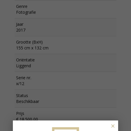
Genre
Fotografie
Jaar
2017
Grootte (BxH)
155 cm x 132 cm
Oriëntatie
Liggend
Serie nr.
x/12
Status
Beschikbaar
Prijs
€ 18.500,00
×