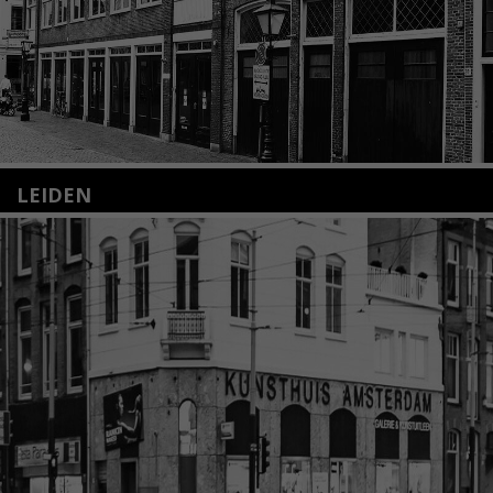
LEIDEN
Nieuwstraat 35
2312 KA Leiden
+31(0)71 – 52 84 480
info@kunsthuisleiden.nl
Lees meer