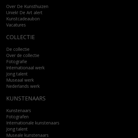
+31 (0)76 5221309
info@kunsthuisbreda.nl
Over De Kunsthuizen
Uniek! De Art alert
Kunstcadeaubon
Lees meer
Vacatures
COLLECTIE
De collectie
Over de collectie
Fotografie
Internationaal werk
Jong talent
Museaal werk
Nederlands werk
KUNSTENAARS
Kunstenaars
Fotografen
Internationale kunstenaars
Jong talent
Museale kunstenaars