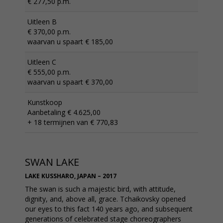
€ 277,50 p.m.
Uitleen B
€ 370,00 p.m.
waarvan u spaart € 185,00
Uitleen C
€ 555,00 p.m.
waarvan u spaart € 370,00
Kunstkoop
Aanbetaling € 4.625,00
+ 18 termijnen van € 770,83
SWAN LAKE
LAKE KUSSHARO, JAPAN – 2017
The swan is such a majestic bird, with attitude,
dignity, and, above all, grace. Tchaikovsky opened
our eyes to this fact 140 years ago, and subsequent
generations of celebrated stage choreographers