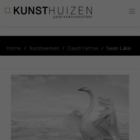
×
Home
/
Kunstwerken
/
David Yarrow
/
Swan Lake