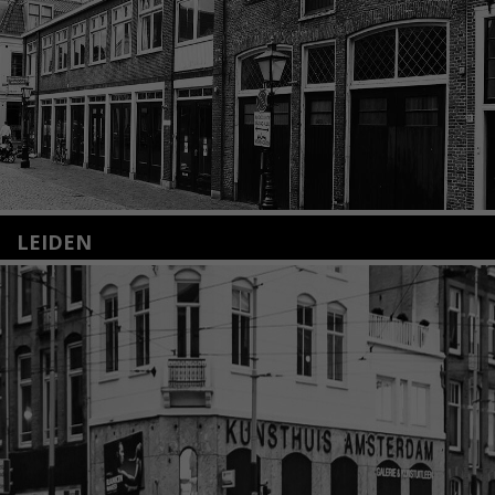
LEIDEN
Nieuwstraat 35
2312 KA Leiden
+31(0)71 – 52 84 480
info@kunsthuisleiden.nl
Lees meer