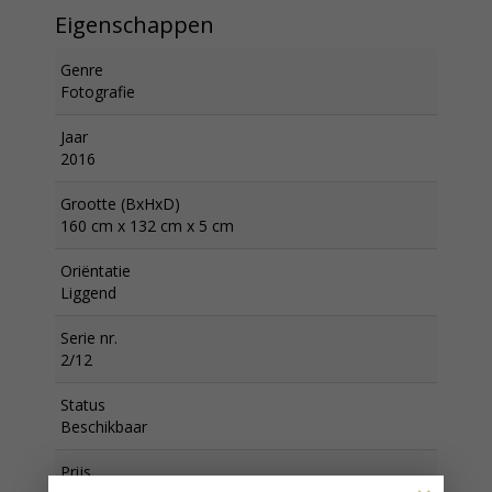
Eigenschappen
Genre
Fotografie
Jaar
2016
Grootte (BxHxD)
160 cm x 132 cm x 5 cm
Oriëntatie
Liggend
Serie nr.
2/12
Status
Beschikbaar
Prijs