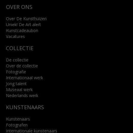
Wilhelminastraat 11
OVER ONS
4818 SB Breda
+31 (0)76 5221309
info@kunsthuisbreda.nl
Over De Kunsthuizen
Uniek! De Art alert
Kunstcadeaubon
Lees meer
Vacatures
COLLECTIE
De collectie
Over de collectie
Fotografie
Internationaal werk
Jong talent
Museaal werk
Nederlands werk
KUNSTENAARS
Kunstenaars
Fotografen
Internationale kunstenaars