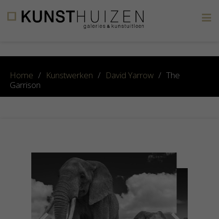
×
Home
/
Kunstwerken
/
David Yarrow
/
The
Garrison