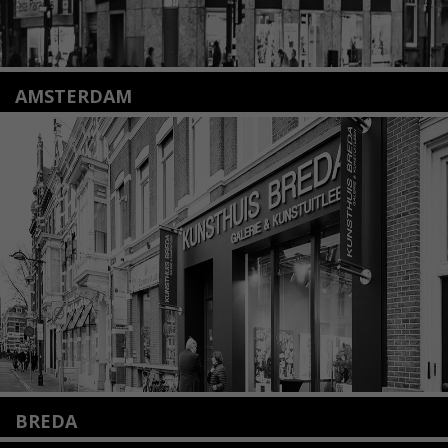
AMSTERDAM
Amstelveenseweg 135
1075 VX Amsterdam
+31 (0)20 2332546
info@kunsthuisamsterdam.nl
Lees meer
BREDA