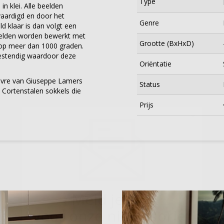
Type
n klei. Alle beelden
aardigd en door het
Genre
ld klaar is dan volgt een
elden worden bewerkt met
Grootte (BxHxD)
op meer dan 1000 graden.
estendig waardoor deze
Oriëntatie
uvre van Giuseppe Lamers
Status
 Cortenstalen sokkels die
Prijs
×
Meld je aan
voor onze nieuwsbrief