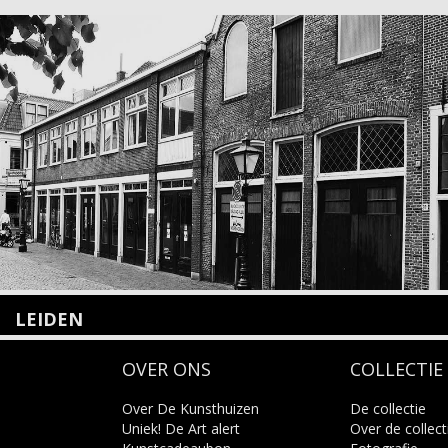
LEIDEN
Nieuwstraat 35
OVER ONS
COLLECTIE
2312 KA Leiden
+31(0)71 – 52 84 480
info@kunsthuisleiden.nl
Over De Kunsthuizen
De collectie
Uniek! De Art alert
Over de collect