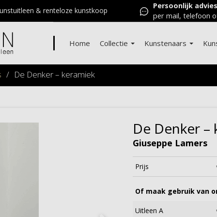
Persoonlijk advie
nstuitleen & renteloze kunstkoop
per mail, telefoon o
Home
Collectie
Kunstenaars
Kun
s
/
De Denker – keramiek
De Denker – 
Giuseppe Lamers
Prijs
Of maak gebruik van on
Uitleen A