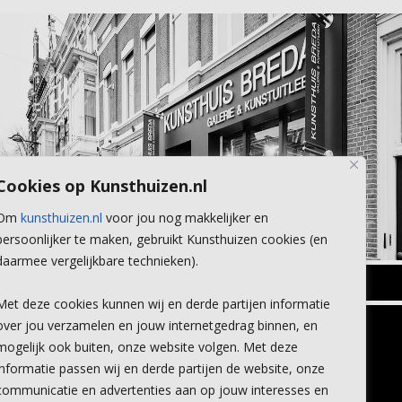
Cookies op Kunsthuizen.nl
Om
kunsthuizen.nl
voor jou nog makkelijker en
persoonlijker te maken, gebruikt Kunsthuizen cookies (en
daarmee vergelijkbare technieken).
BREDA
Met deze cookies kunnen wij en derde partijen informatie
Wilhelminastraat 11
over jou verzamelen en jouw internetgedrag binnen, en
TLEEN
CONTACT
4818 SB Breda
mogelijk ook buiten, onze website volgen. Met deze
+31 (0)76 5221309
n
info@kunsthuisbreda.nl
Contact
informatie passen wij en derde partijen de website, onze
eren
Leiden
communicatie en advertenties aan op jouw interesses en