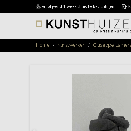
Vrijblijvend 1 week thuis te bezichtigen
Ku
Home
/
Kunstwerken
/
Giuseppe Lamer