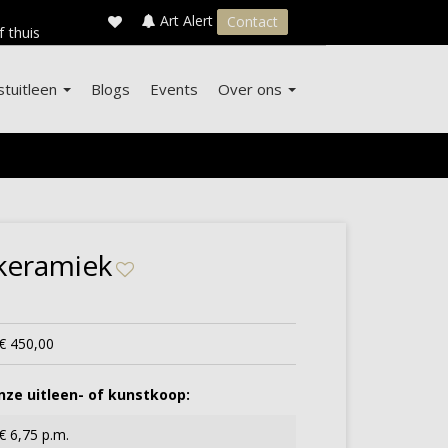
×
s
Art Alert
Contact
f thuis
stuitleen
Blogs
Events
Over ons
keramiek
€ 450,00
ze uitleen- of kunstkoop:
€ 6,75 p.m.