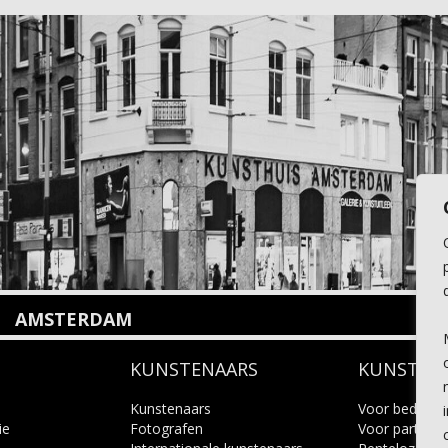
AMSTERDAM
Amstelveenseweg 135
KUNSTENAARS
KUNSTUI
1075 VX Amsterdam
+31 (0)20 2332546
info@kunsthuisamsterdam.nl
Kunstenaars
Voor bedrijve
ie
Fotografen
Voor particuli