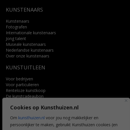
KUNSTENAARS
Kunstenaars
Fotografen
Internationale kunstenaars
Jong talent
Museale kunstenaars
Nederlandse kunstenaars
Over onze kunstenaars
KUNSTUITLEEN
Voor bedrijven
Voor particulieren
Renteloze kunstkoop
De kunstcadeaubon
Art @ Home service
Cookies op Kunsthuizen.nl
Voordelen
Referenties
Om
kunsthuizen.nl
voor jou nog makkelijker en
Veelgestelde vragen
persoonlijker te maken, gebruikt Kunsthuizen cookies (en