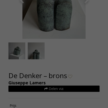
Giuseppe Lamers De Denker Brons 20cm hoog
Giusepp
De Kunsthuizen 2
De Denker – brons
Giuseppe Lamers
Delen via:
Prijs