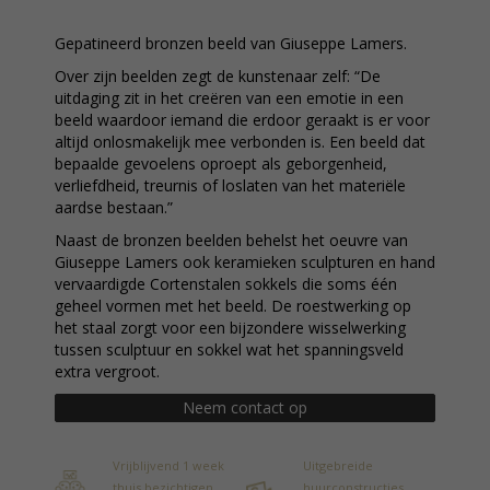
Gepatineerd bronzen beeld van Giuseppe Lamers.
Over zijn beelden zegt de kunstenaar zelf: “De
uitdaging zit in het creëren van een emotie in een
beeld waardoor iemand die erdoor geraakt is er voor
altijd onlosmakelijk mee verbonden is. Een beeld dat
bepaalde gevoelens oproept als geborgenheid,
verliefdheid, treurnis of loslaten van het materiële
aardse bestaan.”
Naast de bronzen beelden behelst het oeuvre van
Giuseppe Lamers ook keramieken sculpturen en hand
vervaardigde Cortenstalen sokkels die soms één
geheel vormen met het beeld. De roestwerking op
het staal zorgt voor een bijzondere wisselwerking
tussen sculptuur en sokkel wat het spanningsveld
extra vergroot.
Neem contact op
Vrijblijvend 1 week
Uitgebreide
thuis bezichtigen
huurconstructies