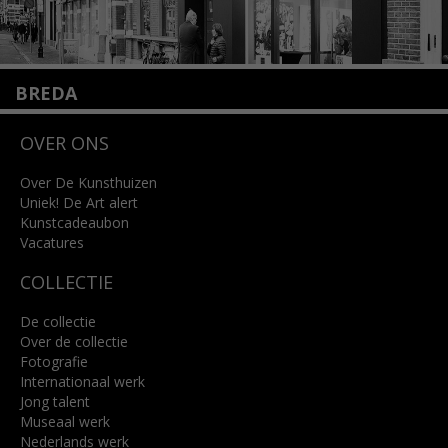
BREDA
Wilhelminastraat 11
OVER ONS
4818 SB Breda
+31 (0)76 5221309
info@kunsthuisbreda.nl
Over De Kunsthuizen
Uniek! De Art alert
Kunstcadeaubon
Lees meer
Vacatures
COLLECTIE
De collectie
Over de collectie
Fotografie
Internationaal werk
Jong talent
Museaal werk
Nederlands werk