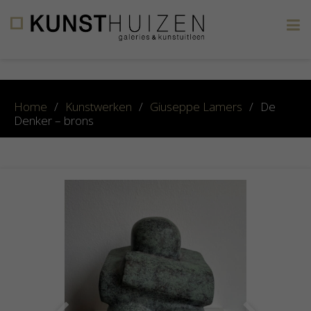
×
Home
/
Kunstwerken
/
Giuseppe Lamers
/
De
Denker – brons