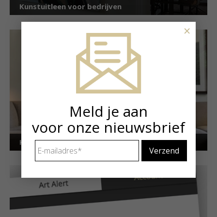
Kunstuitleen voor bedrijven
×
Meld je aan
voor onze nieuwsbrief
Kunstuitleen voor particulieren
E-
mailadres
*