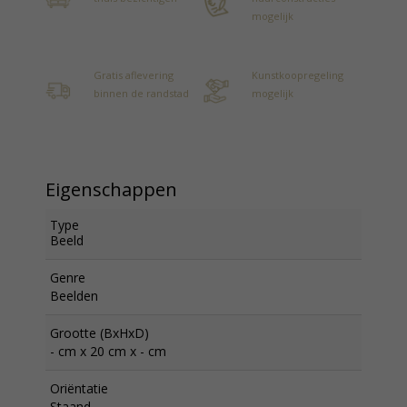
mogelijk
Gratis aflevering
Kunstkoopregeling
binnen de randstad
mogelijk
Eigenschappen
Type
Beeld
Genre
Beelden
Grootte (BxHxD)
- cm x 20 cm x - cm
Oriëntatie
Staand