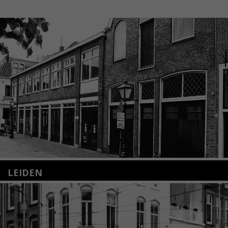
LEIDEN
Nieuwstraat 35
2312 KA Leiden
+31(0)71 – 52 84 480
info@kunsthuisleiden.nl