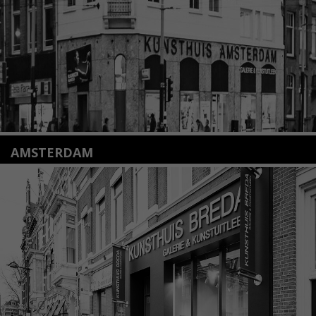
Lees meer
AMSTERDAM
Amstelveenseweg 135
1075 VX Amsterdam
+31 (0)20 2332546
info@kunsthuisamsterdam.nl
Lees meer