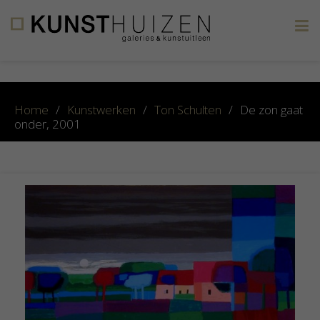
×
Home
/
Kunstwerken
/
Ton Schulten
/
De zon gaat
onder, 2001