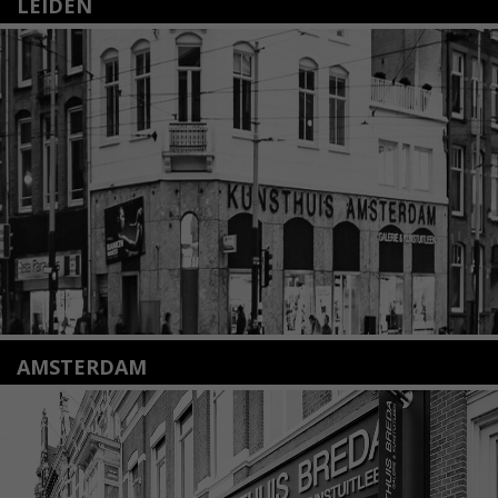
LEIDEN
Nieuwstraat 35
2312 KA Leiden
+31(0)71 – 52 84 480
info@kunsthuisleiden.nl
Lees meer
AMSTERDAM
Amstelveenseweg 135
1075 VX Amsterdam
+31 (0)20 2332546
info@kunsthuisamsterdam.nl