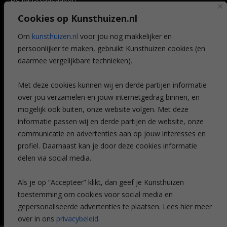
Art @ Home service
Cookies op Kunsthuizen.nl
Voordelen
Referenties
Om
kunsthuizen.nl
voor jou nog makkelijker en
Veelgestelde vragen
persoonlijker te maken, gebruikt Kunsthuizen cookies (en
CONTACT
daarmee vergelijkbare technieken).
Contact
Met deze cookies kunnen wij en derde partijen informatie
Leiden
over jou verzamelen en jouw internetgedrag binnen, en
Amsterdam
mogelijk ook buiten, onze website volgen. Met deze
Breda
Favorieten
informatie passen wij en derde partijen de website, onze
Mijn art alert
communicatie en advertenties aan op jouw interesses en
profiel. Daarnaast kan je door deze cookies informatie
delen via social media.
NIEUWSBRIEF
Als je op “Accepteer” klikt, dan geef je Kunsthuizen
toestemming om cookies voor social media en
gepersonaliseerde advertenties te plaatsen. Lees hier meer
over in ons
privacybeleid
.