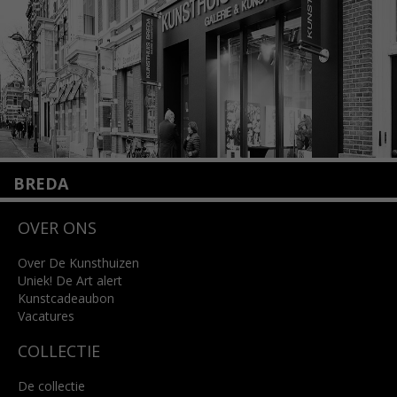
Lees meer
BREDA
Wilhelminastraat 11
OVER ONS
4818 SB Breda
+31 (0)76 5221309
info@kunsthuisbreda.nl
Over De Kunsthuizen
Uniek! De Art alert
Kunstcadeaubon
Lees meer
Vacatures
COLLECTIE
De collectie