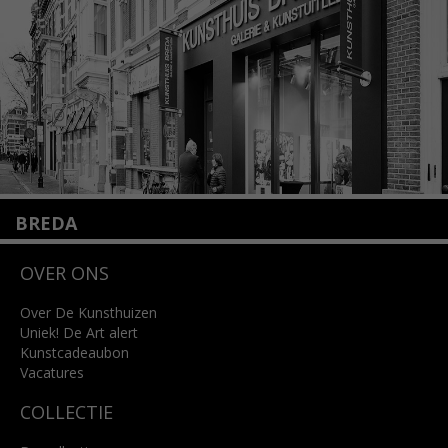
Lees meer
BREDA
Wilhelminastraat 11
OVER ONS
4818 SB Breda
+31 (0)76 5221309
info@kunsthuisbreda.nl
Over De Kunsthuizen
Uniek! De Art alert
Kunstcadeaubon
Lees meer
Vacatures
COLLECTIE