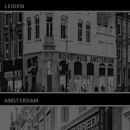
LEIDEN
Nieuwstraat 35
2312 KA Leiden
+31(0)71 – 52 84 480
info@kunsthuisleiden.nl
Lees meer
AMSTERDAM
Amstelveenseweg 135
1075 VX Amsterdam
+31 (0)20 2332546
info@kunsthuisamsterdam.nl