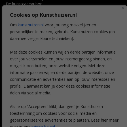
De kunstcadeaubon
Art @ Home service
Cookies op Kunsthuizen.nl
Voordelen
Referenties
Om
kunsthuizen.nl
voor jou nog makkelijker en
Veelgestelde vragen
persoonlijker te maken, gebruikt Kunsthuizen cookies (en
CONTACT
daarmee vergelijkbare technieken).
Contact
Met deze cookies kunnen wij en derde partijen informatie
Leiden
over jou verzamelen en jouw internetgedrag binnen, en
Amsterdam
mogelijk ook buiten, onze website volgen. Met deze
Breda
Favorieten
informatie passen wij en derde partijen de website, onze
Mijn art alert
communicatie en advertenties aan op jouw interesses en
profiel. Daarnaast kan je door deze cookies informatie
delen via social media.
NIEUWSBRIEF
Als je op “Accepteer” klikt, dan geef je Kunsthuizen
toestemming om cookies voor social media en
gepersonaliseerde advertenties te plaatsen. Lees hier meer
over in ons
privacybeleid
.