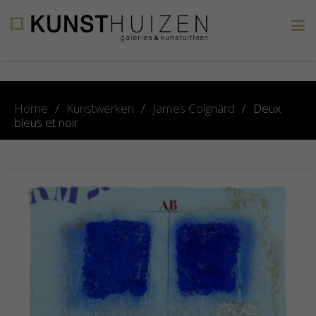
×
Home
/
Kunstwerken
/
James Coignard
/
Deux
bleus et noir