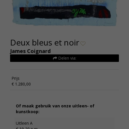
Deux bleus et noir
James Coignard
Delen via:
Prijs
€ 1.280,00
Of maak gebruik van onze uitleen- of
kunstkoop:
Uitleen A
€ 19,20 p.m.