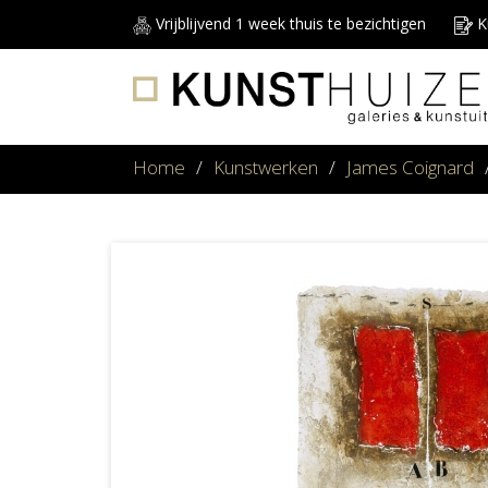
Vrijblijvend 1 week thuis te bezichtigen
Ku
Home
/
Kunstwerken
/
James Coignard