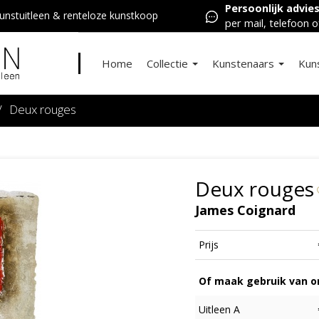
Persoonlijk advie
nstuitleen & renteloze kunstkoop
per mail, telefoon o
Home
Collectie
Kunstenaars
Kun
/
Deux rouges
Deux rouges
James Coignard
Prijs
Of maak gebruik van on
Uitleen A