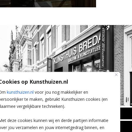
Cookies op Kunsthuizen.nl
Om
kunsthuizen.nl
voor jou nog makkelijker en
persoonlijker te maken, gebruikt Kunsthuizen cookies (en
daarmee vergelijkbare technieken).
BREDA
Met deze cookies kunnen wij en derde partijen informatie
Wilhelminastraat 11
over jou verzamelen en jouw internetgedrag binnen, en
TLEEN
CONTACT
4818 SB Breda