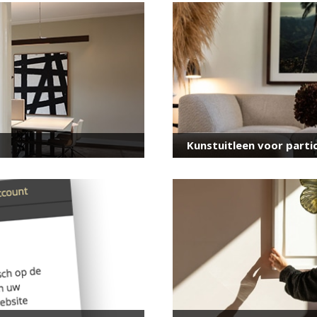
voor onze nieuwsbrief
E-
mailadres
*
Kunstuitleen voor partic