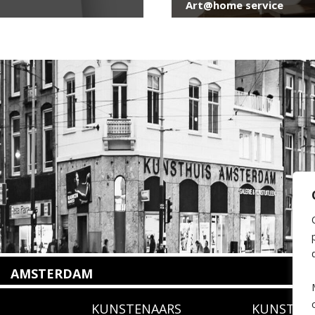
Art@home service
AMSTERDAM
Amstelveenseweg 135
KUNSTENAARS
KUNSTUI
1075 VX Amsterdam