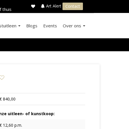
×
s
Art Alert
Contact
f thuis
stuitleen
Blogs
Events
Over ons
€ 840,00
ze uitleen- of kunstkoop:
€ 12,60 p.m.