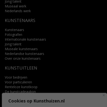
Jong talent
Museaal werk
Nederlands werk
KUNSTENAARS
Kunstenaars
Fotografen
Internationale kunstenaars
Jong talent
Museale kunstenaars
Nederlandse kunstenaars
Over onze kunstenaars
KUNSTUITLEEN
Voor bedrijven
Voor particulieren
Renteloze kunstkoop
De kunstcadeaubon
Art @ Home service
Cookies op Kunsthuizen.nl
Voordelen
Referenties