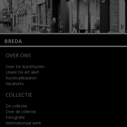
BREDA
Wilhelminastraat 11
OVER ONS
4818 SB Breda
+31 (0)76 5221309
info@kunsthuisbreda.nl
Over De Kunsthuizen
Uniek! De Art alert
Kunstcadeaubon
Lees meer
Vacatures
COLLECTIE
De collectie
Over de collectie
Fotografie
Internationaal werk