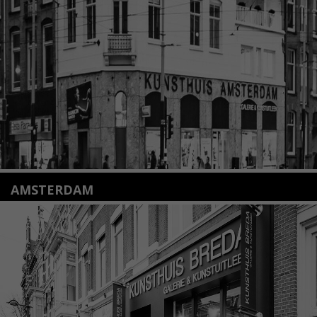
+31(0)71 – 52 84 480
info@kunsthuisleiden.nl
Lees meer
AMSTERDAM
Amstelveenseweg 135
1075 VX Amsterdam
+31 (0)20 2332546
info@kunsthuisamsterdam.nl
Lees meer