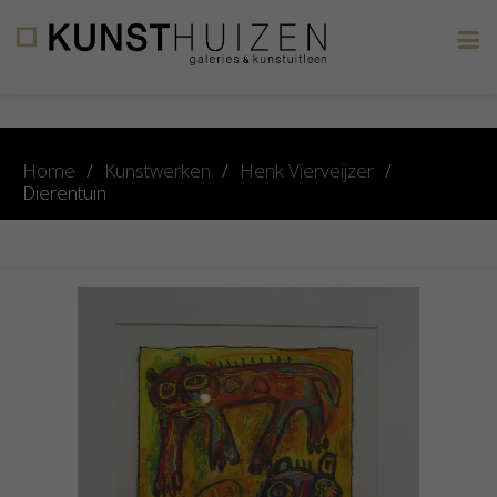
×
Home
/
Kunstwerken
/
Henk Vierveijzer
/
Dierentuin