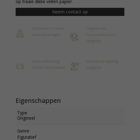
op fraaie dikke vellen papier.
Neem contact op
Vrijblijvend 1 week
Uitgebreide
thuis bezichtigen
huurconstructies
mogelijk
Gratis aflevering
Kunstkoopregeling
binnen de randstad
mogelijk
Eigenschappen
Type
Origineel
Genre
Figuratief