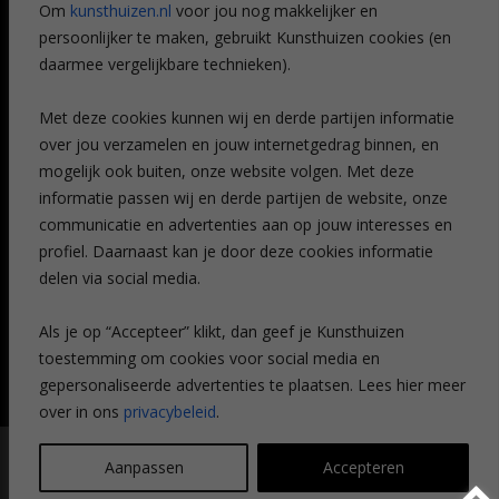
Om
kunsthuizen.nl
voor jou nog makkelijker en
Veelgestelde vragen
persoonlijker te maken, gebruikt Kunsthuizen cookies (en
CONTACT
daarmee vergelijkbare technieken).
Contact
Met deze cookies kunnen wij en derde partijen informatie
Leiden
over jou verzamelen en jouw internetgedrag binnen, en
Amsterdam
mogelijk ook buiten, onze website volgen. Met deze
Breda
Favorieten
informatie passen wij en derde partijen de website, onze
Mijn art alert
communicatie en advertenties aan op jouw interesses en
profiel. Daarnaast kan je door deze cookies informatie
delen via social media.
NIEUWSBRIEF
Als je op “Accepteer” klikt, dan geef je Kunsthuizen
toestemming om cookies voor social media en
gepersonaliseerde advertenties te plaatsen. Lees hier meer
over in ons
privacybeleid
.
© Kunsthuizen 2026 All rights reserved |
Disclaimer
|
Privacy
Aanpassen
Accepteren
statement
| Communicatie:
Legit