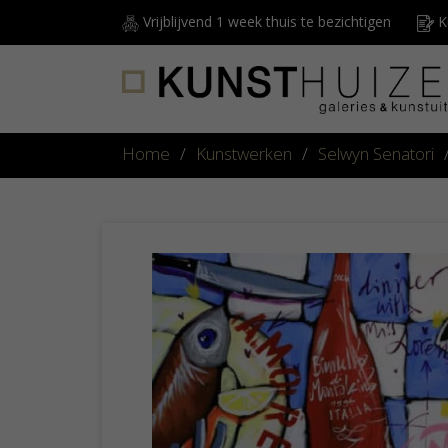
Vrijblijvend 1 week thuis te bezichtigen
Ku
Home
/
Kunstwerken
/
Selwyn Senatori