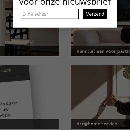
voor onze nieuwsbrief
E-
mailadres
*
Kunstuitleen voor partic
Art@home service