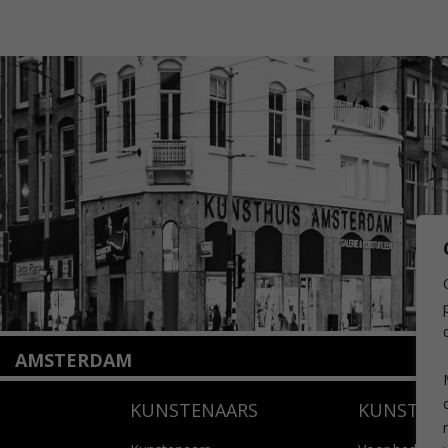
AMSTERDAM
Amstelveenseweg 135
KUNSTENAARS
KUNSTUI
1075 VX Amsterdam
+31 (0)20 2332546