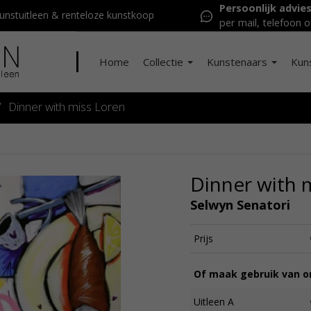
Persoonlijk advie
nstuitleen & renteloze kunstkoop
per mail, telefoon o
Home
Collectie
Kunstenaars
Kun
/
Dinner with miss Loren
Dinner with 
Selwyn Senatori
Prijs
Of maak gebruik van on
Uitleen A