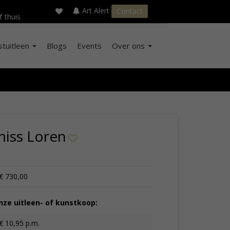
×
s
Art Alert
Contact
f thuis
stuitleen
Blogs
Events
Over ons
miss Loren
€ 730,00
ze uitleen- of kunstkoop:
€ 10,95 p.m.