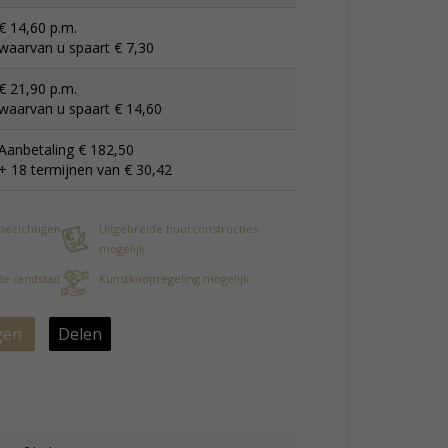
€ 14,60 p.m.
waarvan u spaart € 7,30
€ 21,90 p.m.
waarvan u spaart € 14,60
Aanbetaling € 182,50
+ 18 termijnen van € 30,42
 bezichtigen
Uitgebreide huurconstructies
mogelijk
 de randstad
Kunstkoopregeling mogelijk
gen
Delen