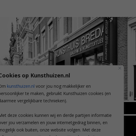
Cookies op Kunsthuizen.nl
Om
kunsthuizen.nl
voor jou nog makkelijker en
persoonlijker te maken, gebruikt Kunsthuizen cookies (en
daarmee vergelijkbare technieken).
BREDA
Met deze cookies kunnen wij en derde partijen informatie
Wilhelminastraat 11
over jou verzamelen en jouw internetgedrag binnen, en
TLEEN
CONTACT
4818 SB Breda
mogelijk ook buiten, onze website volgen. Met deze
+31 (0)76 5221309