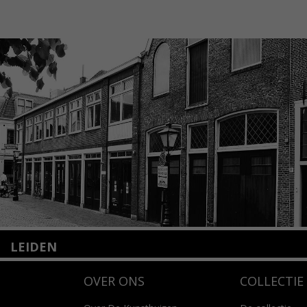
LEIDEN
Nieuwstraat 35
OVER ONS
COLLECTIE
2312 KA Leiden
+31(0)71 – 52 84 480