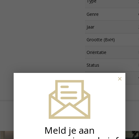
Type
Genre
Jaar
Grootte (BxH)
Oriëntatie
Status
×
Prijs
Meld je aan