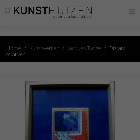
×
Home
/
Kunstwerken
/
Jacques Tange
/
Distant
relatives