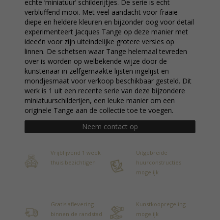
echte ‘miniatuur’ schilderijtjes. De serie is echt
verbluffend mooi. Met veel aandacht voor fraaie
diepe en heldere kleuren en bijzonder oog voor detail
experimenteert Jacques Tange op deze manier met
ideeën voor zijn uiteindelijke grotere versies op
linnen. De schetsen waar Tange helemaal tevreden
over is worden op welbekende wijze door de
kunstenaar in zelfgemaakte lijsten ingelijst en
mondjesmaat voor verkoop beschikbaar gesteld. Dit
werk is 1 uit een recente serie van deze bijzondere
miniatuurschilderijen, een leuke manier om een
originele Tange aan de collectie toe te voegen.
Neem contact op
Vrijblijvend 1 week
Uitgebreide
thuis bezichtigen
huurconstructies
mogelijk
Gratis aflevering
Kunstkoopregeling
binnen de randstad
mogelijk