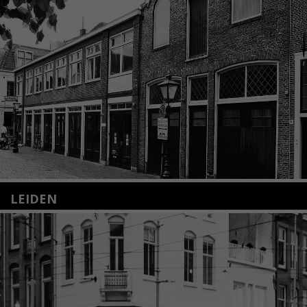
LEIDEN
Nieuwstraat 35
2312 KA Leiden
+31(0)71 – 52 84 480
info@kunsthuisleiden.nl
Lees meer