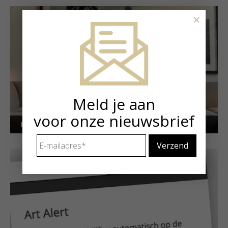
×
Meld je aan
voor onze nieuwsbrief
Kunstuitleen voor particulieren
E-
mailadres
*