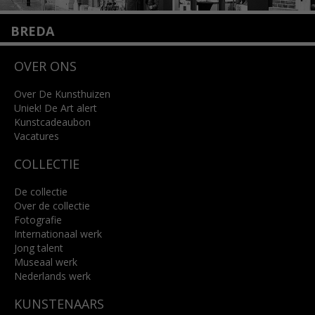
BREDA
Wilhelminastraat 11
OVER ONS
4818 SB Breda
+31 (0)76 5221309
info@kunsthuisbreda.nl
Over De Kunsthuizen
Uniek! De Art alert
Kunstcadeaubon
Lees meer
Vacatures
COLLECTIE
De collectie
Over de collectie
Fotografie
Internationaal werk
Jong talent
Museaal werk
Nederlands werk
KUNSTENAARS