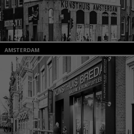
AMSTERDAM
Amstelveenseweg 135
1075 VX Amsterdam
+31 (0)20 2332546
info@kunsthuisamsterdam.nl
Lees meer