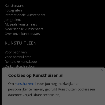
Kunstenaars
Fotografen
Internationale kunstenaars
Jong talent
Museale kunstenaars
Nederlandse kunstenaars
Over onze kunstenaars
KUNSTUITLEEN
Voor bedrijven
Voor particulieren
Renteloze kunstkoop
De kunstcadeaubon
Art @ Home service
Cookies op Kunsthuizen.nl
Voordelen
Referenties
Om
kunsthuizen.nl
voor jou nog makkelijker en
Veelgestelde vragen
persoonlijker te maken, gebruikt Kunsthuizen cookies (en
CONTACT
daarmee vergelijkbare technieken).
Contact