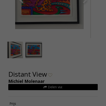
Michiel Molenaar Distant view origineel 680euro
Mic
Distant View
Michiel Molenaar
Delen via:
Prijs