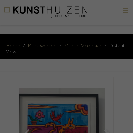
×
Home
/
Kunstwerken
/
Michiel Molenaar
/
Distant
View