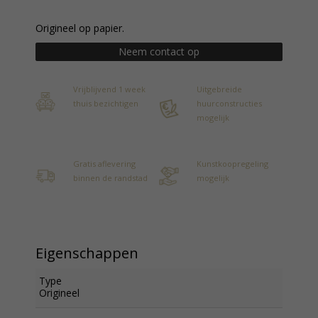
Origineel op papier.
Neem contact op
Vrijblijvend 1 week
Uitgebreide
thuis bezichtigen
huurconstructies
mogelijk
Gratis aflevering
Kunstkoopregeling
binnen de randstad
mogelijk
Eigenschappen
Type
Origineel