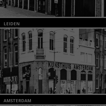
LEIDEN
Nieuwstraat 35
2312 KA Leiden
+31(0)71 – 52 84 480
info@kunsthuisleiden.nl
Lees meer
AMSTERDAM