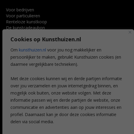
Voor bedrijven
Voor particulieren
Renteloze kunstkoop
De kunstcadeaubon
Art @ Home service
Cookies op Kunsthuizen.nl
Voordelen
Referenties
Om
kunsthuizen.nl
voor jou nog makkelijker en
Veelgestelde vragen
persoonlijker te maken, gebruikt Kunsthuizen cookies (en
CONTACT
daarmee vergelijkbare technieken).
Contact
Met deze cookies kunnen wij en derde partijen informatie
Leiden
over jou verzamelen en jouw internetgedrag binnen, en
Amsterdam
mogelijk ook buiten, onze website volgen. Met deze
Breda
Favorieten
informatie passen wij en derde partijen de website, onze
Mijn art alert
communicatie en advertenties aan op jouw interesses en
profiel. Daarnaast kan je door deze cookies informatie
delen via social media.
NIEUWSBRIEF