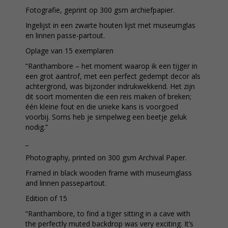
Fotografie, geprint op 300 gsm archiefpapier.
Ingelijst in een zwarte houten lijst met museumglas
en linnen passe-partout.
Oplage van 15 exemplaren
“Ranthambore – het moment waarop ik een tijger in
een grot aantrof, met een perfect gedempt decor als
achtergrond, was bijzonder indrukwekkend. Het zijn
dit soort momenten die een reis maken of breken;
één kleine fout en die unieke kans is voorgoed
voorbij. Soms heb je simpelweg een beetje geluk
nodig.”
_
Photography, printed on 300 gsm Archival Paper.
Framed in black wooden frame with museumglass
and linnen passepartout.
Edition of 15
“Ranthambore, to find a tiger sitting in a cave with
the perfectly muted backdrop was very exciting. It’s