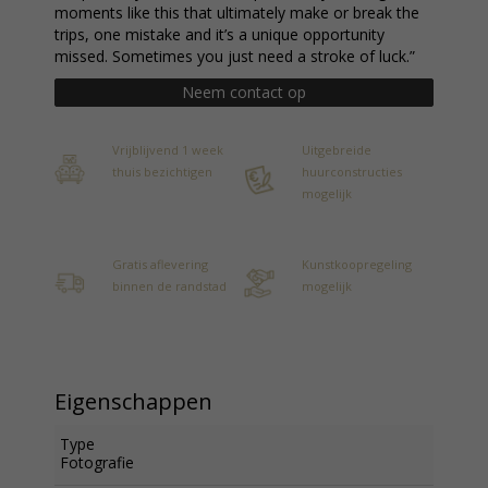
moments like this that ultimately make or break the
trips, one mistake and it’s a unique opportunity
missed. Sometimes you just need a stroke of luck.”
Neem contact op
Vrijblijvend 1 week
Uitgebreide
thuis bezichtigen
huurconstructies
mogelijk
Gratis aflevering
Kunstkoopregeling
binnen de randstad
mogelijk
Eigenschappen
Type
Fotografie