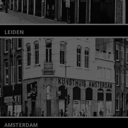
LEIDEN
Nieuwstraat 35
2312 KA Leiden
+31(0)71 – 52 84 480
info@kunsthuisleiden.nl
Lees meer
AMSTERDAM