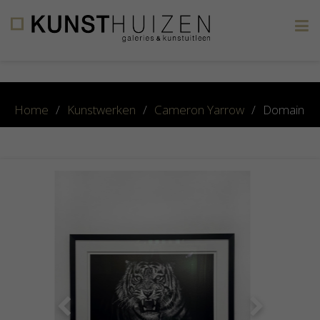
×
Home
/
Kunstwerken
/
Cameron Yarrow
/
Domain