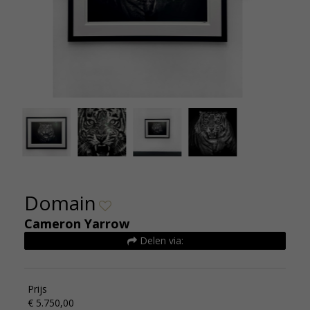
Domain - Cameron Yarrow - 150x118 - de
Domai
kunsthuizen (5)
Domain
Cameron Yarrow
Delen via:
Prijs
€ 5.750,00