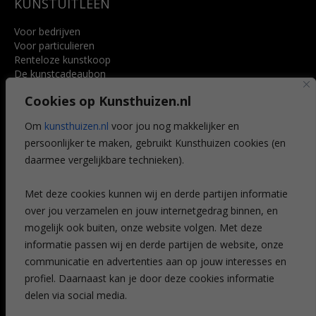
KUNSTUITLEEN
Voor bedrijven
Voor particulieren
Renteloze kunstkoop
De kunstcadeaubon
Art @ Home service
Cookies op Kunsthuizen.nl
Voordelen
Referenties
Om
kunsthuizen.nl
voor jou nog makkelijker en
Veelgestelde vragen
persoonlijker te maken, gebruikt Kunsthuizen cookies (en
CONTACT
daarmee vergelijkbare technieken).
Contact
Met deze cookies kunnen wij en derde partijen informatie
Leiden
over jou verzamelen en jouw internetgedrag binnen, en
Amsterdam
mogelijk ook buiten, onze website volgen. Met deze
Breda
Favorieten
informatie passen wij en derde partijen de website, onze
Mijn art alert
communicatie en advertenties aan op jouw interesses en
profiel. Daarnaast kan je door deze cookies informatie
delen via social media.
NIEUWSBRIEF