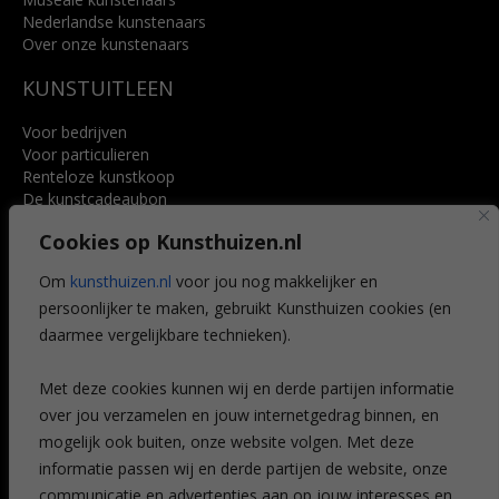
Nederlandse kunstenaars
Over onze kunstenaars
KUNSTUITLEEN
Voor bedrijven
Voor particulieren
Renteloze kunstkoop
De kunstcadeaubon
Art @ Home service
Cookies op Kunsthuizen.nl
Voordelen
Referenties
Om
kunsthuizen.nl
voor jou nog makkelijker en
Veelgestelde vragen
persoonlijker te maken, gebruikt Kunsthuizen cookies (en
CONTACT
daarmee vergelijkbare technieken).
Contact
Met deze cookies kunnen wij en derde partijen informatie
Leiden
over jou verzamelen en jouw internetgedrag binnen, en
Amsterdam
mogelijk ook buiten, onze website volgen. Met deze
Breda
Favorieten
informatie passen wij en derde partijen de website, onze
Mijn art alert
communicatie en advertenties aan op jouw interesses en