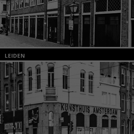
LEIDEN
Nieuwstraat 35
2312 KA Leiden
+31(0)71 – 52 84 480
info@kunsthuisleiden.nl
Lees meer