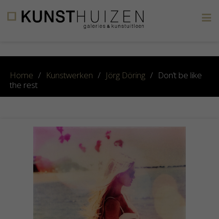
×
Home
/
Kunstwerken
/
Jörg Döring
/
Don’t be like
the rest