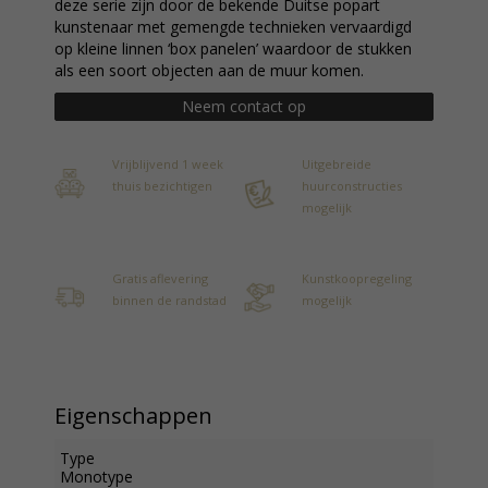
deze serie zijn door de bekende Duitse popart
kunstenaar met gemengde technieken vervaardigd
op kleine linnen ‘box panelen’ waardoor de stukken
als een soort objecten aan de muur komen.
Neem contact op
Vrijblijvend 1 week
Uitgebreide
thuis bezichtigen
huurconstructies
mogelijk
Gratis aflevering
Kunstkoopregeling
binnen de randstad
mogelijk
Eigenschappen
Type
Monotype