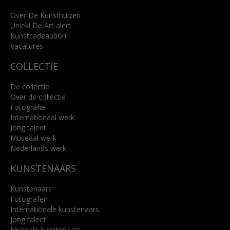
+31 (0)76 5221309
info@kunsthuisbreda.nl
Over De Kunsthuizen
Uniek! De Art alert
Kunstcadeaubon
Lees meer
Vacatures
COLLECTIE
De collectie
Over de collectie
Fotografie
Internationaal werk
Jong talent
Museaal werk
Nederlands werk
KUNSTENAARS
Kunstenaars
Fotografen
Internationale kunstenaars
Jong talent
Museale kunstenaars