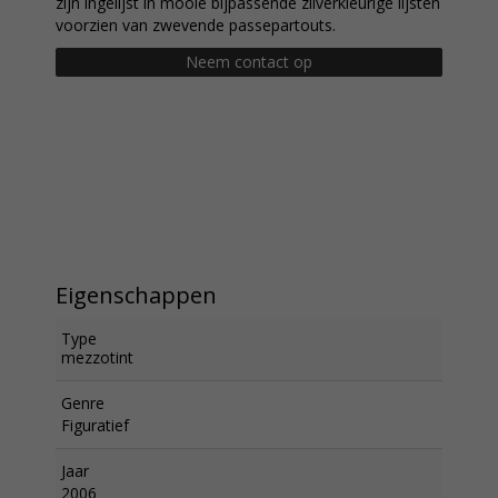
zijn ingelijst in mooie bijpassende zilverkleurige lijsten
voorzien van zwevende passepartouts.
Neem contact op
Eigenschappen
Type
mezzotint
Genre
Figuratief
Jaar
2006