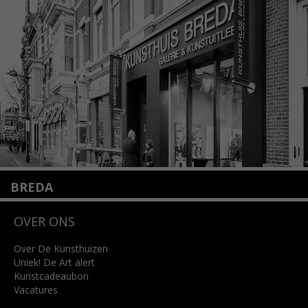
+31 (0)20 2332546
info@kunsthuisamsterdam.nl
Lees meer
BREDA
Wilhelminastraat 11
OVER ONS
4818 SB Breda
+31 (0)76 5221309
info@kunsthuisbreda.nl
Over De Kunsthuizen
Uniek! De Art alert
Kunstcadeaubon
Lees meer
Vacatures