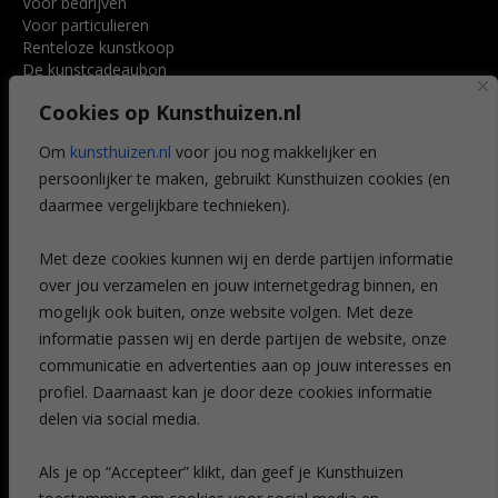
Voor bedrijven
Voor particulieren
Renteloze kunstkoop
De kunstcadeaubon
Art @ Home service
Cookies op Kunsthuizen.nl
Voordelen
Referenties
Om
kunsthuizen.nl
voor jou nog makkelijker en
Veelgestelde vragen
persoonlijker te maken, gebruikt Kunsthuizen cookies (en
CONTACT
daarmee vergelijkbare technieken).
Contact
Met deze cookies kunnen wij en derde partijen informatie
Leiden
over jou verzamelen en jouw internetgedrag binnen, en
Amsterdam
mogelijk ook buiten, onze website volgen. Met deze
Breda
Favorieten
informatie passen wij en derde partijen de website, onze
Mijn art alert
communicatie en advertenties aan op jouw interesses en
profiel. Daarnaast kan je door deze cookies informatie
delen via social media.
NIEUWSBRIEF
Als je op “Accepteer” klikt, dan geef je Kunsthuizen