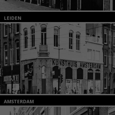
LEIDEN
Nieuwstraat 35
2312 KA Leiden
+31(0)71 – 52 84 480
info@kunsthuisleiden.nl
Lees meer
AMSTERDAM
Amstelveenseweg 135
1075 VX Amsterdam