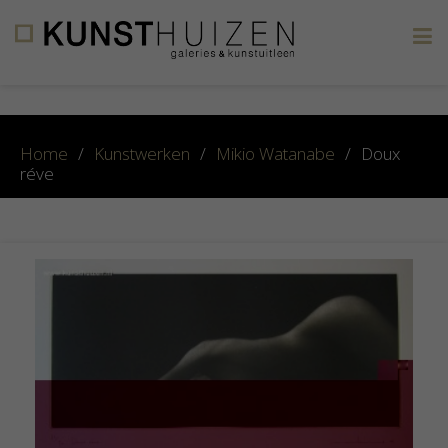
×
Home
/
Kunstwerken
/
Mikio Watanabe
/
Doux
réve