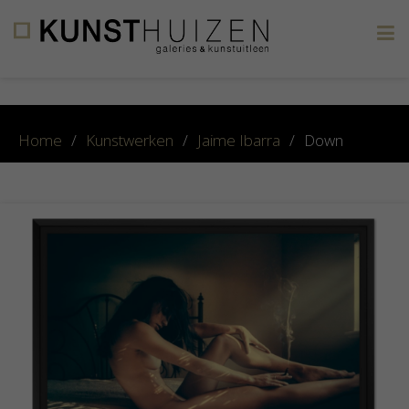
×
Home
/
Kunstwerken
/
Jaime Ibarra
/
Down