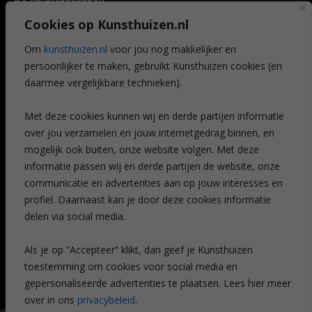
Art @ Home service
Cookies op Kunsthuizen.nl
Voordelen
Referenties
Om
kunsthuizen.nl
voor jou nog makkelijker en
Veelgestelde vragen
persoonlijker te maken, gebruikt Kunsthuizen cookies (en
CONTACT
daarmee vergelijkbare technieken).
Contact
Met deze cookies kunnen wij en derde partijen informatie
Leiden
over jou verzamelen en jouw internetgedrag binnen, en
Amsterdam
mogelijk ook buiten, onze website volgen. Met deze
Breda
Favorieten
informatie passen wij en derde partijen de website, onze
Mijn art alert
communicatie en advertenties aan op jouw interesses en
profiel. Daarnaast kan je door deze cookies informatie
delen via social media.
NIEUWSBRIEF
Als je op “Accepteer” klikt, dan geef je Kunsthuizen
toestemming om cookies voor social media en
gepersonaliseerde advertenties te plaatsen. Lees hier meer
over in ons
privacybeleid
.