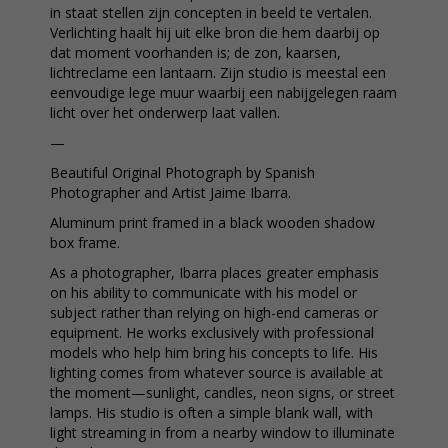
in staat stellen zijn concepten in beeld te vertalen.
Verlichting haalt hij uit elke bron die hem daarbij op
dat moment voorhanden is; de zon, kaarsen,
lichtreclame een lantaarn. Zijn studio is meestal een
eenvoudige lege muur waarbij een nabijgelegen raam
licht over het onderwerp laat vallen.
—
Beautiful Original Photograph by Spanish
Photographer and Artist Jaime Ibarra.
Aluminum print framed in a black wooden shadow
box frame.
As a photographer, Ibarra places greater emphasis
on his ability to communicate with his model or
subject rather than relying on high-end cameras or
equipment. He works exclusively with professional
models who help him bring his concepts to life. His
lighting comes from whatever source is available at
the moment—sunlight, candles, neon signs, or street
lamps. His studio is often a simple blank wall, with
light streaming in from a nearby window to illuminate