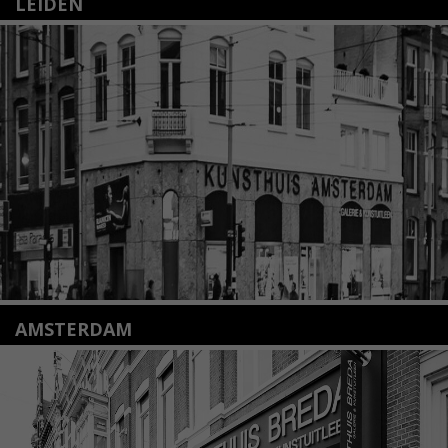
LEIDEN
Nieuwstraat 35
2312 KA Leiden
+31(0)71 – 52 84 480
info@kunsthuisleiden.nl
Lees meer
AMSTERDAM
Amstelveenseweg 135
1075 VX Amsterdam
+31 (0)20 2332546
info@kunsthuisamsterdam.nl