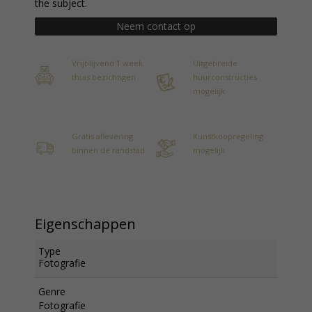
the subject.
Neem contact op
Vrijblijvend 1 week
Uitgebreide
thuis bezichtigen
huurconstructies
mogelijk
Gratis aflevering
Kunstkoopregeling
binnen de randstad
mogelijk
Eigenschappen
Type
Fotografie
Genre
Fotografie