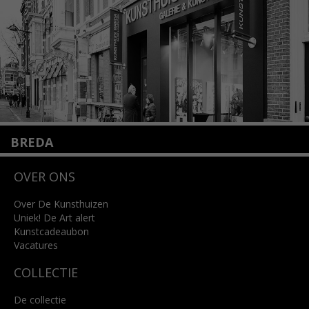
Lees meer
BREDA
Wilhelminastraat 11
OVER ONS
4818 SB Breda
+31 (0)76 5221309
info@kunsthuisbreda.nl
Over De Kunsthuizen
Uniek! De Art alert
Kunstcadeaubon
Lees meer
Vacatures
COLLECTIE
De collectie