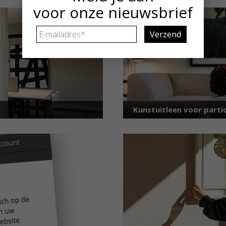
voor onze nieuwsbrief
E-
mailadres
*
Kunstuitleen voor partic