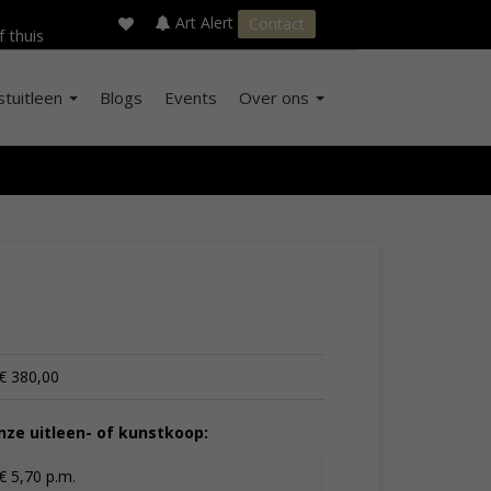
×
s
Art Alert
Contact
f thuis
stuitleen
Blogs
Events
Over ons
€ 380,00
ze uitleen- of kunstkoop:
€ 5,70 p.m.