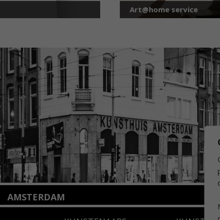
Art@home service
AMSTERDAM
Amstelveenseweg 135