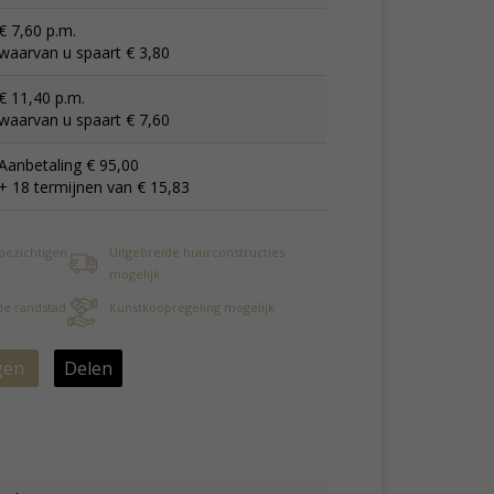
€ 7,60 p.m.
waarvan u spaart € 3,80
€ 11,40 p.m.
waarvan u spaart € 7,60
Aanbetaling € 95,00
+ 18 termijnen van € 15,83
 bezichtigen
Uitgebreide huurconstructies
mogelijk
 de randstad
Kunstkoopregeling mogelijk
gen
Delen