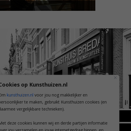
Cookies op Kunsthuizen.nl
Om
kunsthuizen.nl
voor jou nog makkelijker en
persoonlijker te maken, gebruikt Kunsthuizen cookies (en
daarmee vergelijkbare technieken).
BREDA
Met deze cookies kunnen wij en derde partijen informatie
Wilhelminastraat 11
over jou verzamelen en jouw internetgedrag binnen, en