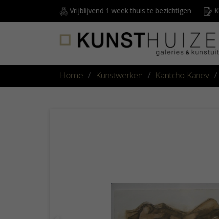
Vrijblijvend 1 week thuis te bezichtigen
Ku
Home
/
Kunstwerken
/
Kantcho Kanev
/