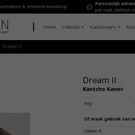
Persoonlijk advie
nstuitleen & renteloze kunstkoop
per mail, telefoon o
Home
Collectie
Kunstenaars
Kun
Dream II
Dream II
Kantcho Kanev
Prijs
Of maak gebruik van on
Uitleen A