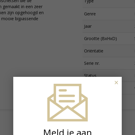
elschetsen die de
Type
jn gemaakt in een zeer
rken zijn opgehoogd en
Genre
in mooie bijpassende
Jaar
Grootte (BxHxD)
Oriëntatie
Serie nr.
Status
×
Prijs
Meld je aan