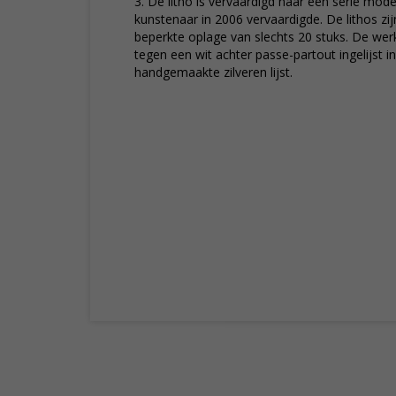
3. De litho is vervaardigd naar een serie mod
kunstenaar in 2006 vervaardigde. De lithos zi
beperkte oplage van slechts 20 stuks. De we
tegen een wit achter passe-partout ingelijst 
handgemaakte zilveren lijst.