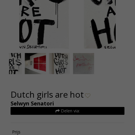
Selwyn Senatori Dutch Girls are Hot origineel op
Selwyn Se
linnen 70x90cm 01
Dutch girls are hot
Selwyn Senatori
Delen via:
Prijs