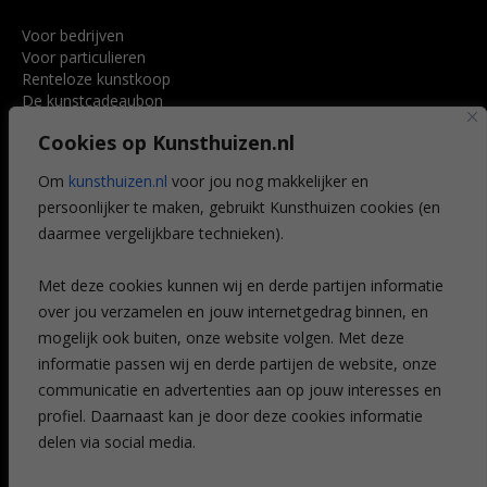
Voor bedrijven
Voor particulieren
Renteloze kunstkoop
De kunstcadeaubon
Art @ Home service
Cookies op Kunsthuizen.nl
Voordelen
Referenties
Om
kunsthuizen.nl
voor jou nog makkelijker en
Veelgestelde vragen
persoonlijker te maken, gebruikt Kunsthuizen cookies (en
CONTACT
daarmee vergelijkbare technieken).
Contact
Met deze cookies kunnen wij en derde partijen informatie
Leiden
over jou verzamelen en jouw internetgedrag binnen, en
Amsterdam
mogelijk ook buiten, onze website volgen. Met deze
Breda
Favorieten
informatie passen wij en derde partijen de website, onze
Mijn art alert
communicatie en advertenties aan op jouw interesses en
profiel. Daarnaast kan je door deze cookies informatie
delen via social media.
NIEUWSBRIEF