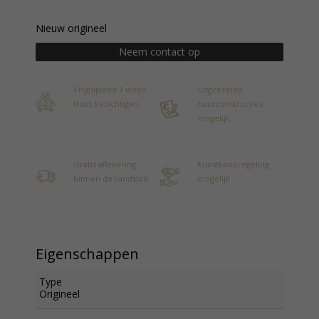
Nieuw origineel
Neem contact op
Vrijblijvend 1 week
Uitgebreide
thuis bezichtigen
huurconstructies
mogelijk
Gratis aflevering
Kunstkoopregeling
binnen de randstad
mogelijk
Eigenschappen
Type
Origineel