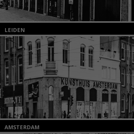
LEIDEN
Nieuwstraat 35
2312 KA Leiden
+31(0)71 – 52 84 480
info@kunsthuisleiden.nl
Lees meer
AMSTERDAM