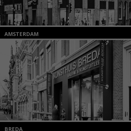
AMSTERDAM
Amstelveenseweg 135
1075 VX Amsterdam
+31 (0)20 2332546
info@kunsthuisamsterdam.nl
Lees meer
BREDA