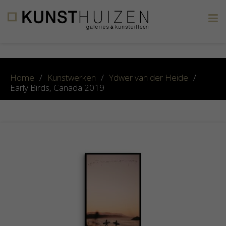
×
Home
/
Kunstwerken
/
Ydwer van der Heide
/
Early Birds, Canada 2019