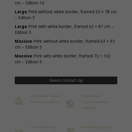
cm – Edition 10
Large
Print without white border, framed 53 × 78 cm
– Edition 5
Large
Print with white border, framed 62 × 87 cm –
Edition 5
Massive
Print without white border, framed 63 × 93
cm – Edition 5
Massive
Print with white border, framed 72 × 102
cm – Edition 5
Neem contact op
Vrijblijvend 1 week
Uitgebreide
thuis bezichtigen
huurconstructies
mogelijk
Gratis aflevering
Kunstkoopregeling