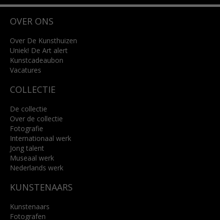
Wilhelminastraat 11
OVER ONS
4818 SB Breda
+31 (0)76 5221309
info@kunsthuisbreda.nl
Over De Kunsthuizen
Uniek! De Art alert
Kunstcadeaubon
Lees meer
Vacatures
COLLECTIE
De collectie
Over de collectie
Fotografie
Internationaal werk
Jong talent
Museaal werk
Nederlands werk
KUNSTENAARS
Kunstenaars
Fotografen