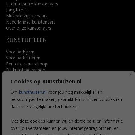
Internationale kunstenaars
Jong talent
Museale kunstenaars
Nederlandse kunstenaars
Over onze kunstenaars
KUNSTUITLEEN
Voor bedrijven
Voor particulieren
Renteloze kunstkoop
De kunstcadeaubon
Art @ Home service
Cookies op Kunsthuizen.nl
Voordelen
Referenties
Om
kunsthuizen.nl
voor jou nog makkelijker en
Veelgestelde vragen
persoonlijker te maken, gebruikt Kunsthuizen cookies (en
CONTACT
daarmee vergelijkbare technieken).
Contact
Met deze cookies kunnen wij en derde partijen informatie
Leiden
over jou verzamelen en jouw internetgedrag binnen, en
Amsterdam