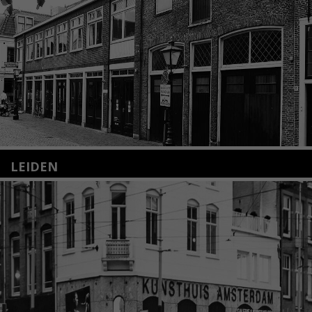
LEIDEN
Nieuwstraat 35
2312 KA Leiden
+31(0)71 – 52 84 480
info@kunsthuisleiden.nl
Lees meer