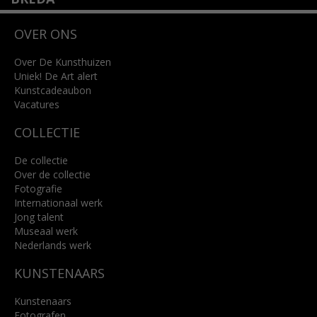
Wilhelminastraat 11
OVER ONS
4818 SB Breda
+31 (0)76 5221309
info@kunsthuisbreda.nl
Over De Kunsthuizen
Uniek! De Art alert
Kunstcadeaubon
Lees meer
Vacatures
COLLECTIE
De collectie
Over de collectie
Fotografie
Internationaal werk
Jong talent
Museaal werk
Nederlands werk
KUNSTENAARS
Kunstenaars
Fotografen