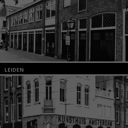
LEIDEN
Nieuwstraat 35
2312 KA Leiden
+31(0)71 – 52 84 480
info@kunsthuisleiden.nl
Lees meer