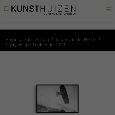
×
Home
/
Kunstwerken
/
Ydwer van der Heide
/
Edging Bridge, South Africa 2020