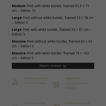
Medium
Print with white border, framed 51.5 × 71
cm – Edition 10
Large
Print without white border, framed 53 × 78 cm
– Edition 5
Large
Print with white border, framed 62 × 87 cm –
Edition 5
Massive
Print without white border, framed 63 × 93
cm – Edition 5
Massive
Print with white border, framed 72 × 102
cm – Edition 5
Neem contact op
Vrijblijvend 1 week
Uitgebreide
thuis bezichtigen
huurconstructies
mogelijk
Gratis aflevering
Kunstkoopregeling