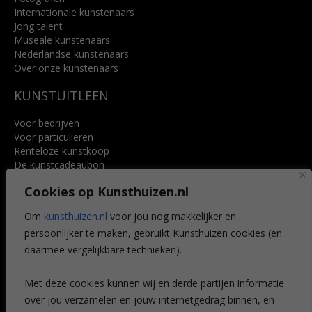
Internationale kunstenaars
Jong talent
Museale kunstenaars
Nederlandse kunstenaars
Over onze kunstenaars
KUNSTUITLEEN
Voor bedrijven
Voor particulieren
Renteloze kunstkoop
De kunstcadeaubon
Art @ Home service
Cookies op Kunsthuizen.nl
Voordelen
Referenties
Om
kunsthuizen.nl
voor jou nog makkelijker en
Veelgestelde vragen
persoonlijker te maken, gebruikt Kunsthuizen cookies (en
CONTACT
daarmee vergelijkbare technieken).
Contact
Met deze cookies kunnen wij en derde partijen informatie
Leiden
over jou verzamelen en jouw internetgedrag binnen, en
Amsterdam