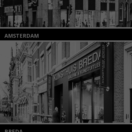
AMSTERDAM
Amstelveenseweg 135
1075 VX Amsterdam
+31 (0)20 2332546
info@kunsthuisamsterdam.nl
Lees meer
BREDA