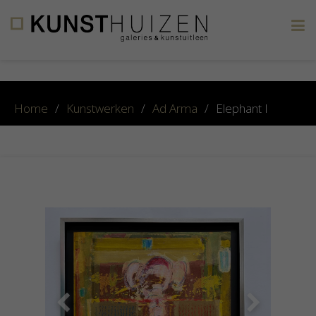
×
Home
/
Kunstwerken
/
Ad Arma
/
Elephant I