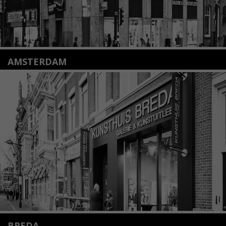
AMSTERDAM
Amstelveenseweg 135
1075 VX Amsterdam
+31 (0)20 2332546
info@kunsthuisamsterdam.nl
Lees meer
BREDA