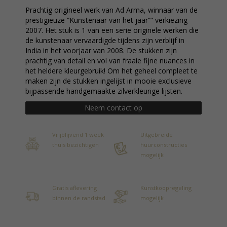
Prachtig origineel werk van Ad Arma, winnaar van de
prestigieuze “Kunstenaar van het jaar”” verkiezing
2007. Het stuk is 1 van een serie originele werken die
de kunstenaar vervaardigde tijdens zijn verblijf in
India in het voorjaar van 2008. De stukken zijn
prachtig van detail en vol van fraaie fijne nuances in
het heldere kleurgebruik! Om het geheel compleet te
maken zijn de stukken ingelijst in mooie exclusieve
bijpassende handgemaakte zilverkleurige lijsten.
Neem contact op
Vrijblijvend 1 week
Uitgebreide
thuis bezichtigen
huurconstructies
mogelijk
Gratis aflevering
Kunstkoopregeling
binnen de randstad
mogelijk