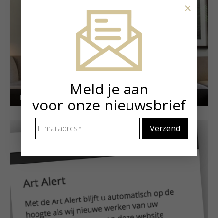
×
Meld je aan
Kunstuitleen voor particulieren
voor onze nieuwsbrief
E-
mailadres
*