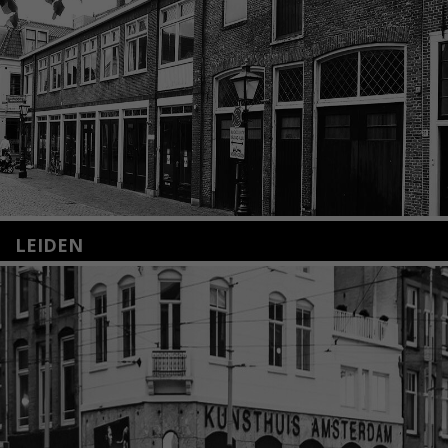
LEIDEN
Nieuwstraat 35
2312 KA Leiden
+31(0)71 – 52 84 480
info@kunsthuisleiden.nl
Lees meer