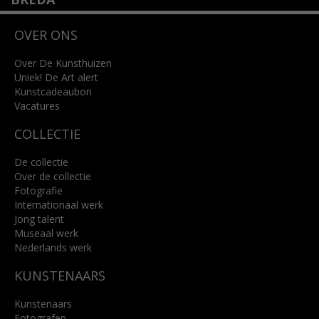
Wilhelminastraat 11
OVER ONS
4818 SB Breda
+31 (0)76 5221309
info@kunsthuisbreda.nl
Over De Kunsthuizen
Uniek! De Art alert
Kunstcadeaubon
Lees meer
Vacatures
COLLECTIE
De collectie
Over de collectie
Fotografie
Internationaal werk
Jong talent
Museaal werk
Nederlands werk
KUNSTENAARS
Kunstenaars
Fotografen