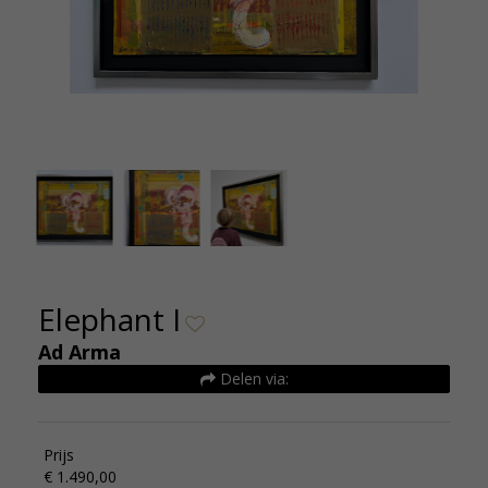
Ad Arma Elephant I 120x100 De Kunsthuizen
Ad 
Elephant I
Ad Arma
Delen via:
Prijs
€ 1.490,00