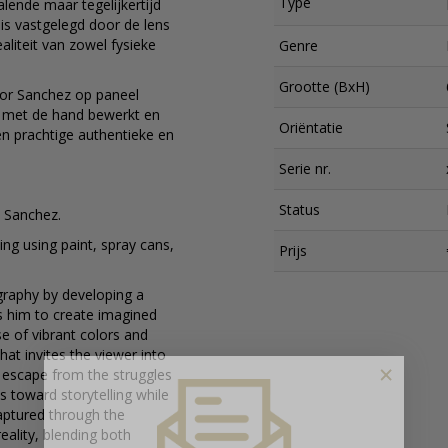
Type
lende maar tegelijkertijd
 is vastgelegd door de lens
aliteit van zowel fysieke
Genre
Grootte (BxH)
door Sanchez op paneel
 met de hand bewerkt en
Oriëntatie
n prachtige authentieke en
Serie nr.
Status
o Sanchez.
ing using paint, spray cans,
Prijs
raphy by developing a
ws him to create imagined
 of vibrant colors and
at invites the viewer into
×
escape from the struggles
s toward storytelling while
aptured through the
reality, blending both