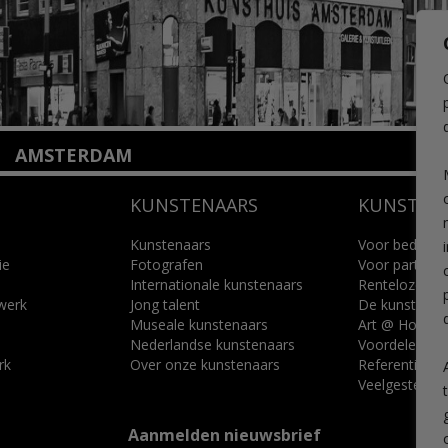
AMSTERDAM
Amstelveenseweg 135
KUNSTENAARS
KUNSTUI
1075 VX Amsterdam
+31 (0)20 2332546
info@kunsthuisamsterdam.nl
Kunstenaars
Voor bedrijve
ie
Fotografen
Voor particuli
Internationale kunstenaars
Renteloze ku
Lees meer
 werk
Jong talent
De kunstcad
Museale kunstenaars
Art @ Home s
Nederlandse kunstenaars
Voordelen
rk
Over onze kunstenaars
Referenties
Veelgestelde 
Aanmelden nieuwsbrief