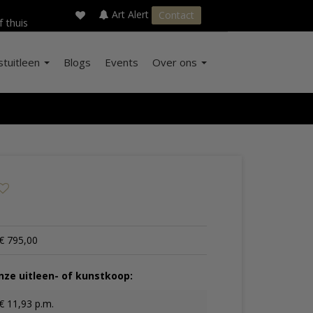
×
s
Art Alert
Contact
f thuis
stuitleen
Blogs
Events
Over ons
€ 795,00
ze uitleen- of kunstkoop:
€ 11,93 p.m.