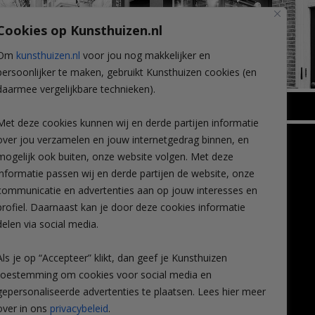
Cookies op Kunsthuizen.nl
Om
kunsthuizen.nl
voor jou nog makkelijker en
persoonlijker te maken, gebruikt Kunsthuizen cookies (en
daarmee vergelijkbare technieken).
BREDA
Met deze cookies kunnen wij en derde partijen informatie
Wilhelminastraat 11
over jou verzamelen en jouw internetgedrag binnen, en
TLEEN
CONTACT
4818 SB Breda
mogelijk ook buiten, onze website volgen. Met deze
+31 (0)76 5221309
n
info@kunsthuisbreda.nl
Contact
informatie passen wij en derde partijen de website, onze
eren
Leiden
communicatie en advertenties aan op jouw interesses en
nstkoop
Amsterdam
profiel. Daarnaast kan je door deze cookies informatie
Lees meer
eaubon
Breda
delen via social media.
ervice
Favorieten
Mijn art alert
Als je op “Accepteer” klikt, dan geef je Kunsthuizen
vragen
toestemming om cookies voor social media en
gepersonaliseerde advertenties te plaatsen. Lees hier meer
over in ons
privacybeleid
.