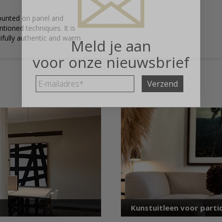
mounted on panel and
tioned techniques. It is
tifully authentic and warm
Meld je aan
voor onze nieuwsbrief
E-
mailadres
*
Kunstuitleen voor partic