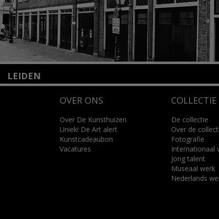
LEIDEN
Nieuwstraat 35
OVER ONS
COLLECTIE
2312 KA Leiden
+31(0)71 – 52 84 480
info@kunsthuisleiden.nl
Over De Kunsthuizen
De collectie
Uniek! De Art alert
Over de collect
Kunstcadeaubon
Fotografie
Lees meer
Vacatures
Internationaal
Jong talent
Museaal werk
Nederlands we