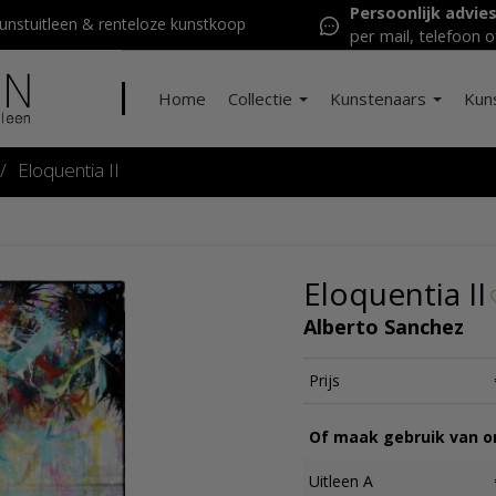
Persoonlijk advie
nstuitleen & renteloze kunstkoop
per mail, telefoon o
Home
Collectie
Kunstenaars
Kun
/
Eloquentia II
Eloquentia II
Alberto Sanchez
Prijs
Of maak gebruik van on
Uitleen A