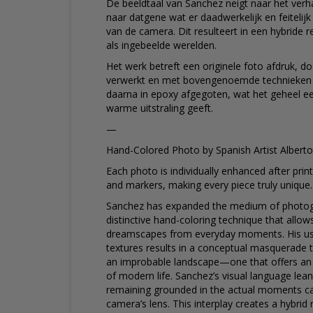
De beeldtaal van Sanchez neigt naar het verha
naar datgene wat er daadwerkelijk en feitelijk
van de camera. Dit resulteert in een hybride re
als ingebeelde werelden.
Het werk betreft een originele foto afdruk, 
verwerkt en met bovengenoemde technieken
daarna in epoxy afgegoten, wat het geheel ee
warme uitstraling geeft.
—
Hand-Colored Photo by Spanish Artist Albert
Each photo is individually enhanced after print
and markers, making every piece truly unique.
Sanchez has expanded the medium of photog
distinctive hand-coloring technique that allo
dreamscapes from everyday moments. His use
textures results in a conceptual masquerade th
an improbable landscape—one that offers an 
of modern life. Sanchez’s visual language lean
remaining grounded in the actual moments c
camera’s lens. This interplay creates a hybrid 