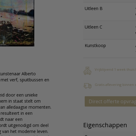
Uitleen B
Uitleen C
Kunstkoop
Vrijblijvend 1 week thuis
kunstenaar Alberto
 met verf, spuitbussen en
Gratis aflevering binnen
eid door een unieke
hem in staat stelt om
Direct offerte opvra
 van alledaagse momenten.
resulteert in een
idt naar een
Eigenschappen
wordt uitgenodigd om deel
g van het moderne leven.