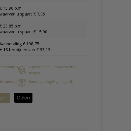
€ 15,90 p.m.
waarvan u spaart € 7,95
€ 23,85 p.m.
waarvan u spaart € 15,90
Aanbetaling € 198,75
+ 18 termijnen van € 33,13
 bezichtigen
Uitgebreide huurconstructies
mogelijk
 de randstad
Kunstkoopregeling mogelijk
gen
Delen