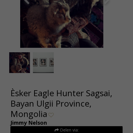
XXX 15 Esker Eagle Hunter Sagsai, Bayan Ulgii
Helena
Province, Mongolia 2017 100x120cm
Homa
Èsker Eagle Hunter Sagsai,
Bayan Ulgii Province,
Mongolia
Jimmy Nelson
Delen via: