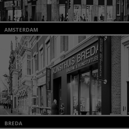
AMSTERDAM
Amstelveenseweg 135
1075 VX Amsterdam
+31 (0)20 2332546
info@kunsthuisamsterdam.nl
Lees meer
BREDA