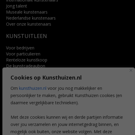
Jong talent
Museale kunstenaars
Nederlandse kunstenaars
Over onze kunstenaars
KUNSTUITLEEN
Voor bedrijven
Voor particulieren
Renteloze kunstkoop
De kunstcadeaubon
Art @ Home service
Cookies op Kunsthuizen.nl
Voordelen
Referenties
Om
kunsthuizen.nl
voor jou nog makkelijker en
Veelgestelde vragen
persoonlijker te maken, gebruikt Kunsthuizen cookies (en
CONTACT
daarmee vergelijkbare technieken).
Contact
Met deze cookies kunnen wij en derde partijen informatie
Leiden
over jou verzamelen en jouw internetgedrag binnen, en
Amsterdam
mogelijk ook buiten, onze website volgen. Met deze
Breda