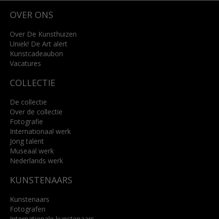
Wilhelminastraat 11
OVER ONS
4818 SB Breda
+31 (0)76 5221309
info@kunsthuisbreda.nl
Over De Kunsthuizen
Uniek! De Art alert
Kunstcadeaubon
Lees meer
Vacatures
COLLECTIE
De collectie
Over de collectie
Fotografie
Internationaal werk
Jong talent
Museaal werk
Nederlands werk
KUNSTENAARS
Kunstenaars
Fotografen
Internationale kunstenaars