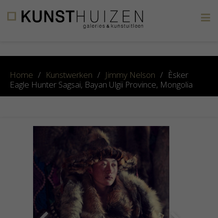
×
Home
/
Kunstwerken
/
Jimmy Nelson
/
Èsker
Eagle Hunter Sagsai, Bayan Ulgii Province, Mongolia