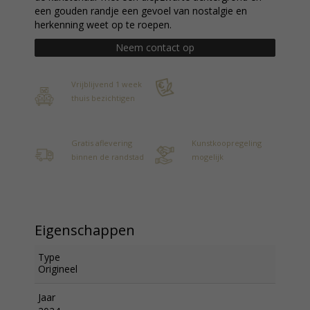
een gouden randje een gevoel van nostalgie en
herkenning weet op te roepen.
Neem contact op
Vrijblijvend 1 week
thuis bezichtigen
Gratis aflevering
Kunstkoopregeling
binnen de randstad
mogelijk
Eigenschappen
Type
Origineel
Jaar