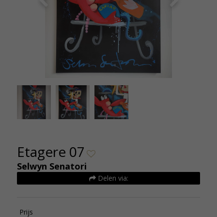
SelwynSenatoriEtagere180x120cmKunsthuizen
SelwynS
(2)
Etagere 07
Selwyn Senatori
Delen via:
Prijs