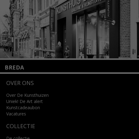
Lees meer
BREDA
Wilhelminastraat 11
OVER ONS
4818 SB Breda
+31 (0)76 5221309
info@kunsthuisbreda.nl
Over De Kunsthuizen
Uniek! De Art alert
Kunstcadeaubon
Lees meer
Vacatures
COLLECTIE
De collectie