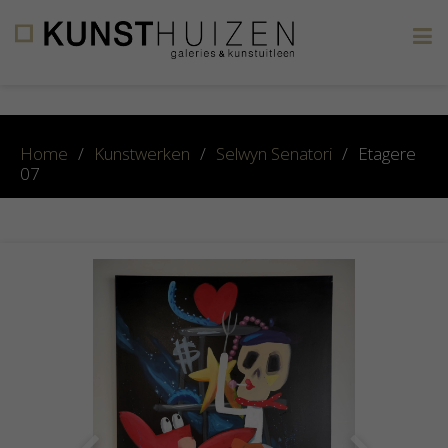
×
Home
/
Kunstwerken
/
Selwyn Senatori
/
Etagere
07