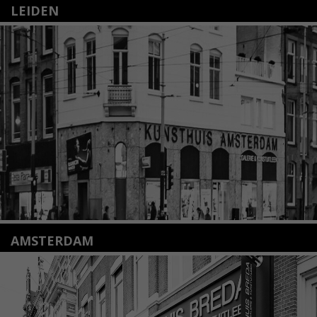
LEIDEN
Nieuwstraat 35
2312 KA Leiden
+31(0)71 – 52 84 480
info@kunsthuisleiden.nl
Lees meer
AMSTERDAM
Amstelveenseweg 135
1075 VX Amsterdam
+31 (0)20 2332546
info@kunsthuisamsterdam.nl