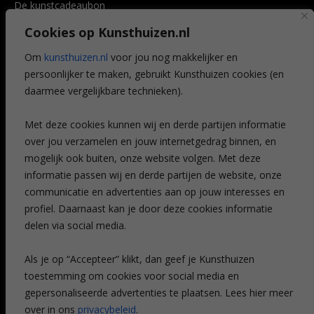
De kunstcadeaubon
Art @ Home service
Cookies op Kunsthuizen.nl
Voordelen
Referenties
Om
kunsthuizen.nl
voor jou nog makkelijker en
Veelgestelde vragen
persoonlijker te maken, gebruikt Kunsthuizen cookies (en
CONTACT
daarmee vergelijkbare technieken).
Contact
Met deze cookies kunnen wij en derde partijen informatie
Leiden
over jou verzamelen en jouw internetgedrag binnen, en
Amsterdam
mogelijk ook buiten, onze website volgen. Met deze
Breda
Favorieten
informatie passen wij en derde partijen de website, onze
Mijn art alert
communicatie en advertenties aan op jouw interesses en
profiel. Daarnaast kan je door deze cookies informatie
delen via social media.
NIEUWSBRIEF
Als je op “Accepteer” klikt, dan geef je Kunsthuizen
toestemming om cookies voor social media en
gepersonaliseerde advertenties te plaatsen. Lees hier meer
over in ons
privacybeleid
.