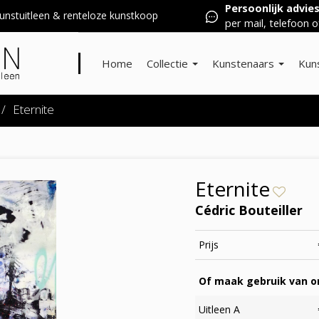
Persoonlijk advie
nstuitleen & renteloze kunstkoop
per mail, telefoon o
Home
Collectie
Kunstenaars
Kun
/
Eternite
Eternite
Cédric Bouteiller
Prijs
Of maak gebruik van on
Uitleen A