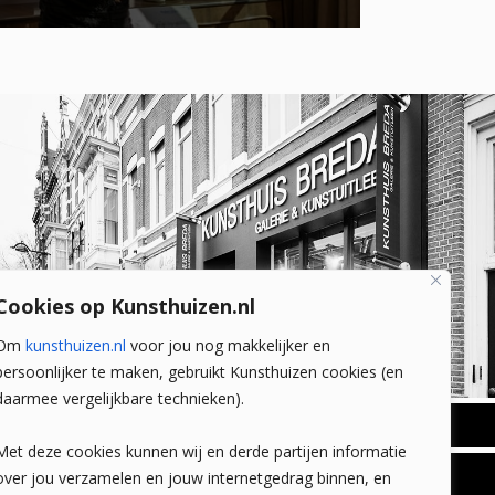
Cookies op Kunsthuizen.nl
Om
kunsthuizen.nl
voor jou nog makkelijker en
persoonlijker te maken, gebruikt Kunsthuizen cookies (en
daarmee vergelijkbare technieken).
BREDA
Met deze cookies kunnen wij en derde partijen informatie
Wilhelminastraat 11
over jou verzamelen en jouw internetgedrag binnen, en
TLEEN
CONTACT
4818 SB Breda