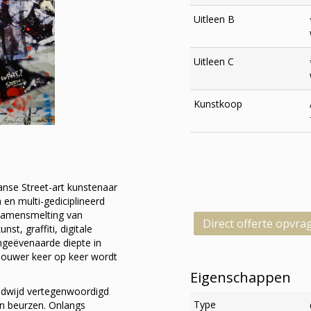
Uitleen B
Uitleen C
Kunstkoop
anse Street-art kunstenaar
a en multi-gediciplineerd
 samensmelting van
Direct offerte opvra
st, graffiti, digitale
ongeëvenaarde diepte in
houwer keer op keer wordt
Eigenschappen
eldwijd vertegenwoordigd
Type
n beurzen. Onlangs