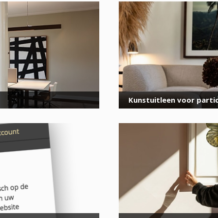
voor onze nieuwsbrief
E-
mailadres
*
Kunstuitleen voor partic