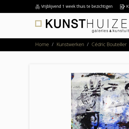
Vrijblijvend 1 week thuis te bezichtigen
Ku
Home
/
Kunstwerken
/
Cédric Bouteiller