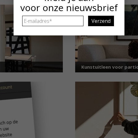
voor onze nieuwsbrief
E-
mailadres
*
Kunstuitleen voor partic