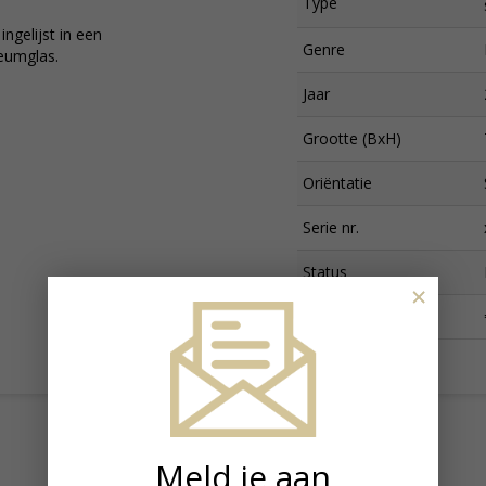
Type
ngelijst in een
Genre
eumglas.
Jaar
Grootte (BxH)
Oriëntatie
Serie nr.
Status
×
Prijs
Meld je aan