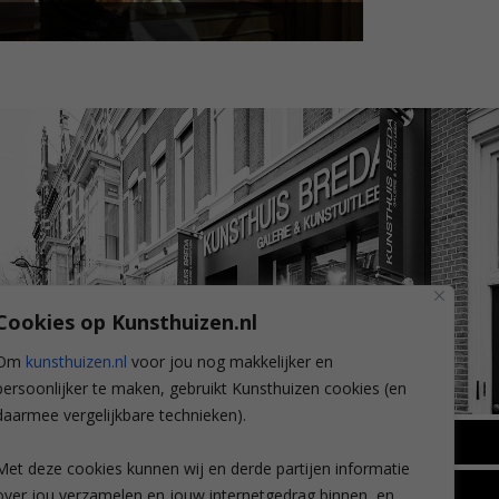
Cookies op Kunsthuizen.nl
Om
kunsthuizen.nl
voor jou nog makkelijker en
persoonlijker te maken, gebruikt Kunsthuizen cookies (en
daarmee vergelijkbare technieken).
BREDA
Met deze cookies kunnen wij en derde partijen informatie
Wilhelminastraat 11
over jou verzamelen en jouw internetgedrag binnen, en