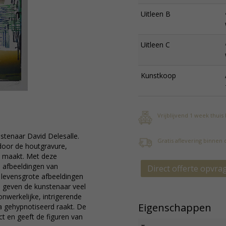
Uitleen B
Uitleen C
Kunstkoop
Vrijblijvend 1 week thuis
stenaar David Delesalle.
Gratis aflevering binnen
 door de houtgravure,
n maakt. Met deze
j afbeeldingen van
Direct offerte opvra
n levensgrote afbeeldingen
e geven de kunstenaar veel
onwerkelijke, intrigerende
Eigenschappen
na gehypnotiseerd raakt. De
ct en geeft de figuren van