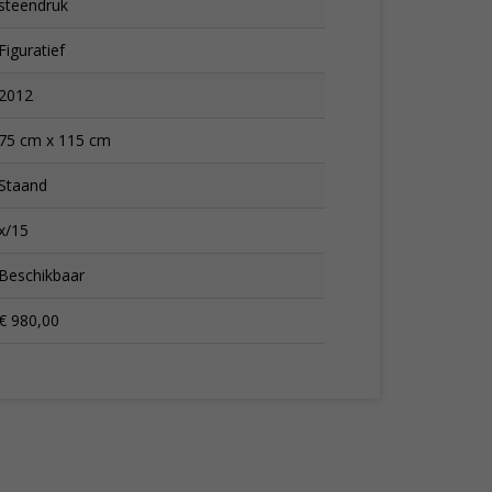
steendruk
Figuratief
2012
75 cm x 115 cm
Staand
x/15
Beschikbaar
€ 980,00