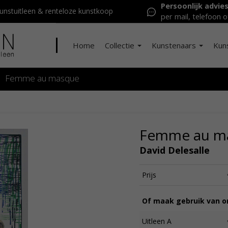
Persoonlijk advie
nstuitleen & renteloze kunstkoop
per mail, telefoon o
Home
Collectie
Kunstenaars
Kun
Femme au masque
Femme au m
David Delesalle
Prijs
Of maak gebruik van on
Uitleen A