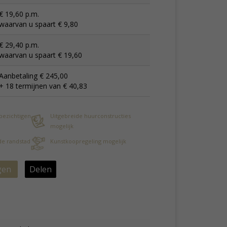
€ 19,60 p.m.
waarvan u spaart € 9,80
€ 29,40 p.m.
waarvan u spaart € 19,60
Aanbetaling € 245,00
+ 18 termijnen van € 40,83
 bezichtigen
Uitgebreide huurconstructies
mogelijk
 de randstad
Kunstkoopregeling mogelijk
gen
Delen