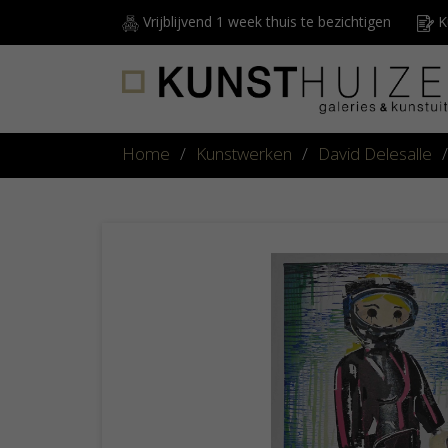
Vrijblijvend 1 week thuis te bezichtigen
Ku
Home
/
Kunstwerken
/
David Delesalle
/