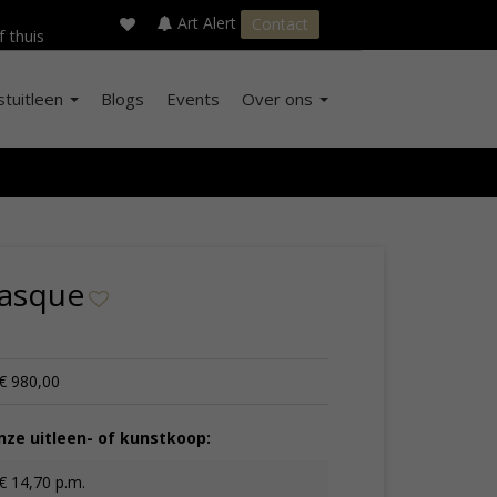
×
s
Art Alert
Contact
f thuis
stuitleen
Blogs
Events
Over ons
asque
€ 980,00
ze uitleen- of kunstkoop:
€ 14,70 p.m.