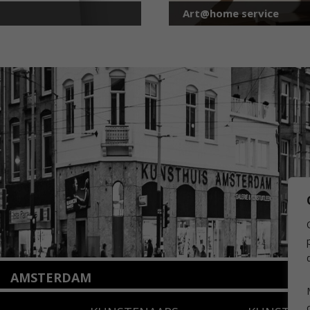
Art@home service
AMSTERDAM
Amstelveenseweg 135