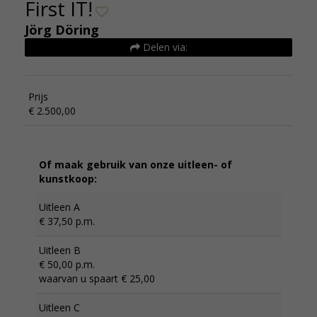
First IT!
Jörg Döring
Delen via:
Prijs
€ 2.500,00
Of maak gebruik van onze uitleen- of
kunstkoop:
Uitleen A
€ 37,50 p.m.
Uitleen B
€ 50,00 p.m.
waarvan u spaart € 25,00
Uitleen C