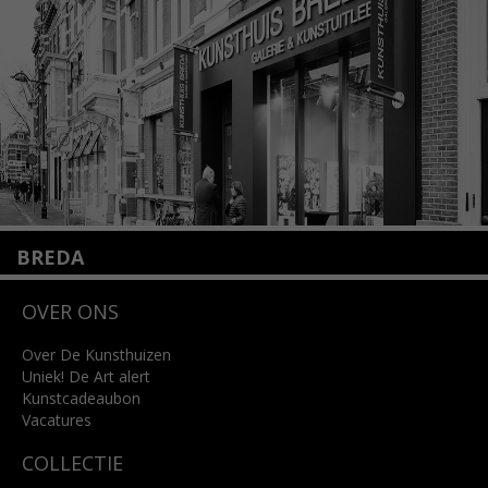
info@kunsthuisamsterdam.nl
Lees meer
BREDA
Wilhelminastraat 11
OVER ONS
4818 SB Breda
+31 (0)76 5221309
info@kunsthuisbreda.nl
Over De Kunsthuizen
Uniek! De Art alert
Kunstcadeaubon
Lees meer
Vacatures
COLLECTIE