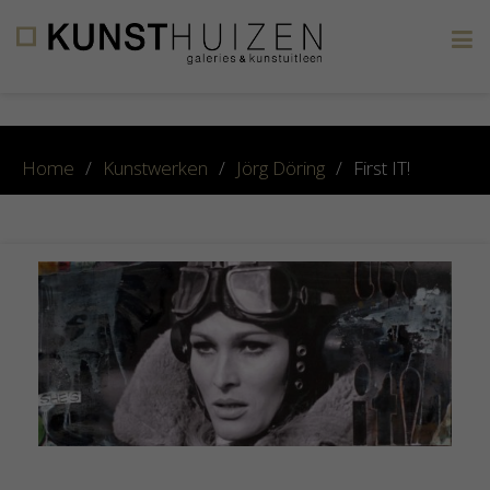
×
Home
/
Kunstwerken
/
Jörg Döring
/
First IT!