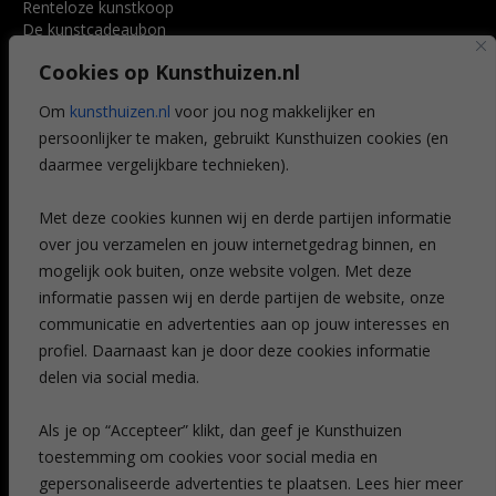
Renteloze kunstkoop
De kunstcadeaubon
Art @ Home service
Cookies op Kunsthuizen.nl
Voordelen
Referenties
Om
kunsthuizen.nl
voor jou nog makkelijker en
Veelgestelde vragen
persoonlijker te maken, gebruikt Kunsthuizen cookies (en
CONTACT
daarmee vergelijkbare technieken).
Contact
Met deze cookies kunnen wij en derde partijen informatie
Leiden
over jou verzamelen en jouw internetgedrag binnen, en
Amsterdam
mogelijk ook buiten, onze website volgen. Met deze
Breda
Favorieten
informatie passen wij en derde partijen de website, onze
Mijn art alert
communicatie en advertenties aan op jouw interesses en
profiel. Daarnaast kan je door deze cookies informatie
delen via social media.
NIEUWSBRIEF
Als je op “Accepteer” klikt, dan geef je Kunsthuizen
toestemming om cookies voor social media en
gepersonaliseerde advertenties te plaatsen. Lees hier meer