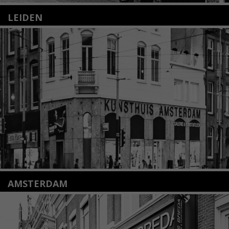
LEIDEN
Nieuwstraat 35
2312 KA Leiden
+31(0)71 – 52 84 480
info@kunsthuisleiden.nl
Lees meer
AMSTERDAM
Amstelveenseweg 135
1075 VX Amsterdam
+31 (0)20 2332546