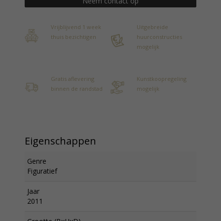
Neem contact op
Vrijblijvend 1 week
Uitgebreide
thuis bezichtigen
huurconstructies
mogelijk
Gratis aflevering
Kunstkoopregeling
binnen de randstad
mogelijk
Eigenschappen
Genre
Figuratief
Jaar
2011