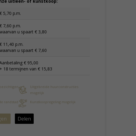
ze uitleen- of kunstkoop:
€ 5,70 p.m.
€ 7,60 p.m.
waarvan u spaart € 3,80
€ 11,40 p.m.
waarvan u spaart € 7,60
Aanbetaling € 95,00
+ 18 termijnen van € 15,83
 bezichtigen
Uitgebreide huurconstructies
mogelijk
 de randstad
Kunstkoopregeling mogelijk
gen
Delen