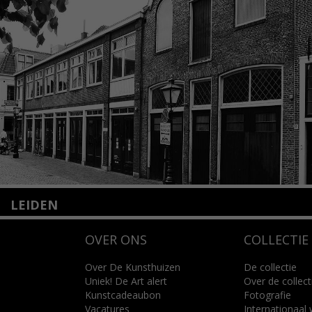
LEIDEN
Nieuwstraat 35
OVER ONS
COLLECTIE
2312 KA Leiden
+31(0)71 – 52 84 480
info@kunsthuisleiden.nl
Over De Kunsthuizen
De collectie
Uniek! De Art alert
Over de collect
Kunstcadeaubon
Fotografie
Lees meer
Vacatures
Internationaal