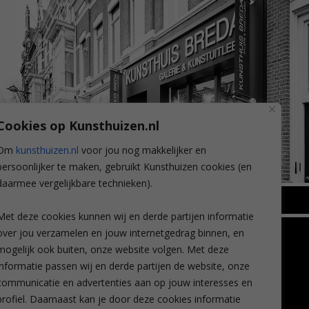
Cookies op Kunsthuizen.nl
Om
kunsthuizen.nl
voor jou nog makkelijker en
persoonlijker te maken, gebruikt Kunsthuizen cookies (en
daarmee vergelijkbare technieken).
BREDA
Met deze cookies kunnen wij en derde partijen informatie
Wilhelminastraat 11
over jou verzamelen en jouw internetgedrag binnen, en
TLEEN
CONTACT
4818 SB Breda
mogelijk ook buiten, onze website volgen. Met deze
+31 (0)76 5221309
n
info@kunsthuisbreda.nl
Contact
informatie passen wij en derde partijen de website, onze
eren
Leiden
communicatie en advertenties aan op jouw interesses en
nstkoop
Amsterdam
profiel. Daarnaast kan je door deze cookies informatie
Lees meer
eaubon
Breda