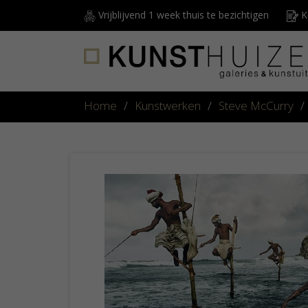
Vrijblijvend 1 week thuis te bezichtigen
Ku
Home
/
Kunstwerken
/
Steve McCurry
/