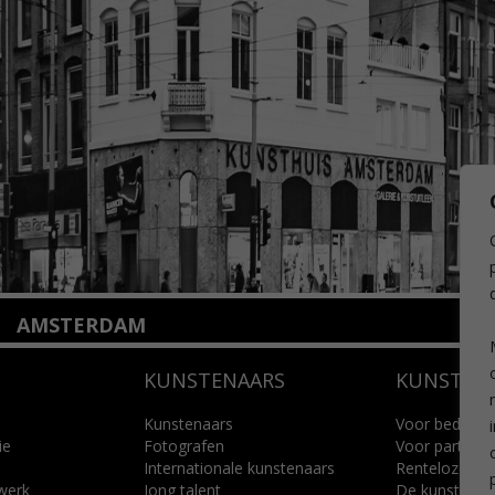
AMSTERDAM
Amstelveenseweg 135
KUNSTENAARS
KUNSTUI
1075 VX Amsterdam
+31 (0)20 2332546
info@kunsthuisamsterdam.nl
Kunstenaars
Voor bedrijve
ie
Fotografen
Voor particuli
Internationale kunstenaars
Renteloze ku
Lees meer
 werk
Jong talent
De kunstcad