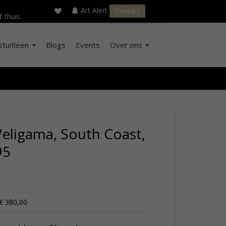
×
s
Art Alert
Contact
f thuis
stuitleen
Blogs
Events
Over ons
eligama, South Coast,
95
€ 380,00