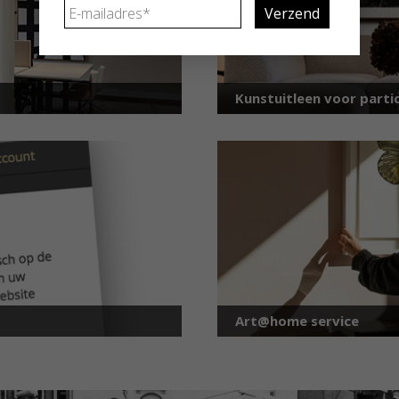
E-
mailadres
*
Kunstuitleen voor partic
Art@home service