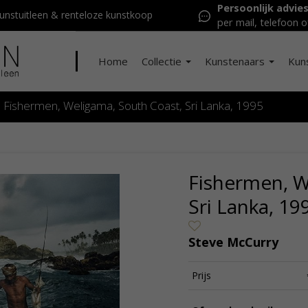
Persoonlijk advie
nstuitleen & renteloze kunstkoop
per mail, telefoon o
Home
Collectie
Kunstenaars
Kun
Fishermen, Weligama, South Coast, Sri Lanka, 1995
Fishermen, W
Sri Lanka, 19
Steve McCurry
Prijs