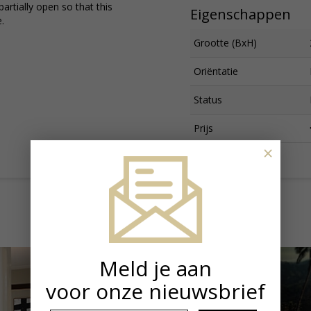
partially open so that this
Eigenschappen
.
Grootte (BxH)
Oriëntatie
Status
Prijs
×
Meld je aan
voor onze nieuwsbrief