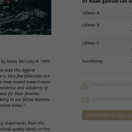
Of maak gebruik van on
Uitleen A
Uitleen B
Uitleen C
Kunstkoop
n by Steve McCurry in 1995.
ka used this bygone
ers. Very few fishermen are
 them have moved toward more
Vrijblijvend 1 week thuis
ndence and solidarity of
ce for their families.
ibility to our fellow humans.
Gratis aflevering binnen
rbulent times.
”
Direct offerte opvra
by statements from the
ival-quality labels on the