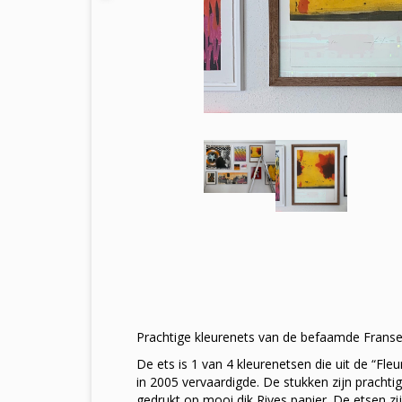
Prachtige kleurenets van de befaamde Franse
De ets is 1 van 4 kleurenetsen die uit de “Fleu
in 2005 vervaardigde. De stukken zijn prachti
gedrukt op mooi dik Rives papier. De etsen zij