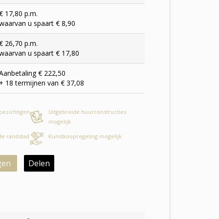
€ 17,80 p.m.
waarvan u spaart € 8,90
€ 26,70 p.m.
waarvan u spaart € 17,80
Aanbetaling € 222,50
+ 18 termijnen van € 37,08
 bezichtigen
Uitgebreide huurconstructies
mogelijk
 de randstad
Kunstkoopregeling mogelijk
gen
Delen