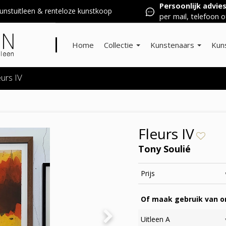
Persoonlijk advie
nstuitleen & renteloze kunstkoop
per mail, telefoon o
Home
Collectie
Kunstenaars
Kun
eurs IV
Fleurs IV
Tony Soulié
Prijs
Of maak gebruik van on
Uitleen A