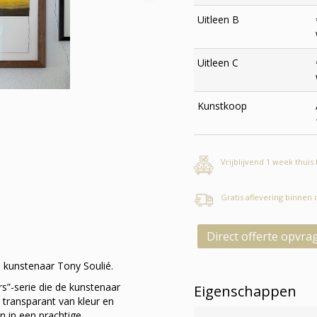
Uitleen B
Uitleen C
Kunstkoop
Vrijblijvend 1 week thuis
Gratis aflevering binnen
Direct offerte opvra
 kunstenaar Tony Soulié.
rs”-serie die de kunstenaar
Eigenschappen
g transparant van kleur en
n in een prachtige