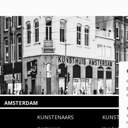
AMSTERDAM
Amstelveenseweg 135
KUNSTENAARS
KUNSTUI
1075 VX Amsterdam
+31 (0)20 2332546