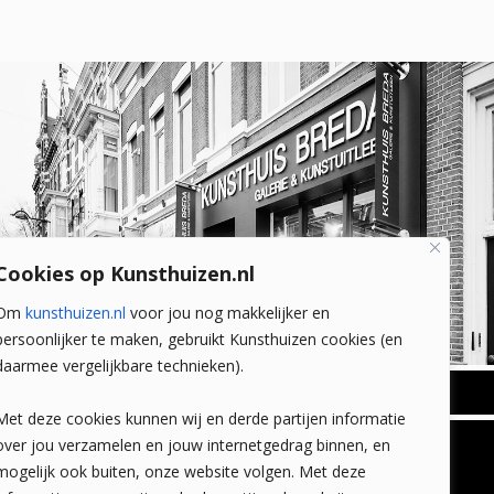
Cookies op Kunsthuizen.nl
Om
kunsthuizen.nl
voor jou nog makkelijker en
persoonlijker te maken, gebruikt Kunsthuizen cookies (en
daarmee vergelijkbare technieken).
BREDA
Met deze cookies kunnen wij en derde partijen informatie
Wilhelminastraat 11
over jou verzamelen en jouw internetgedrag binnen, en
TLEEN
CONTACT
4818 SB Breda
mogelijk ook buiten, onze website volgen. Met deze
+31 (0)76 5221309