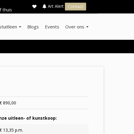
×
s
Art Alert
Contact
f thuis
stuitleen
Blogs
Events
Over ons
€ 890,00
ze uitleen- of kunstkoop:
€ 13,35 p.m.