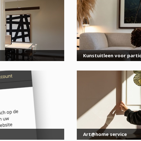
voor onze nieuwsbrief
E-
mailadres
*
Kunstuitleen voor partic
Art@home service