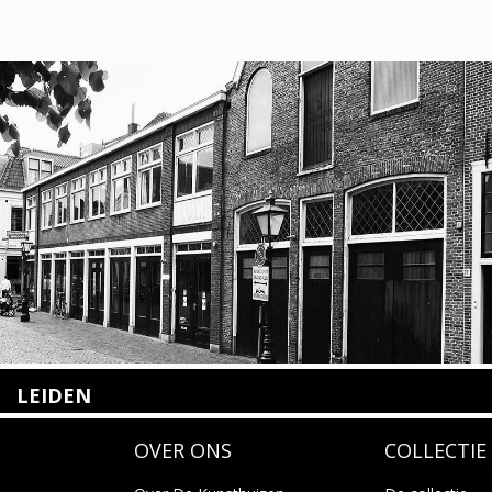
LEIDEN
Nieuwstraat 35
OVER ONS
COLLECTIE
2312 KA Leiden
+31(0)71 – 52 84 480