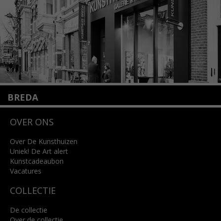
Lees meer
BREDA
Wilhelminastraat 11
OVER ONS
4818 SB Breda
+31 (0)76 5221309
info@kunsthuisbreda.nl
Over De Kunsthuizen
Uniek! De Art alert
Kunstcadeaubon
Lees meer
Vacatures
COLLECTIE
De collectie
Over de collectie