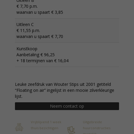
Uitleen B
€ 7,70 p.m.
waarvan u spaart € 3,85
Uitleen C
€ 11,55 p.m.
waarvan u spaart € 7,70
Kunstkoop
Aanbetaling € 96,25
+ 18 termijnen van € 16,04
Leuke zeefdruk van Wouter Stips uit 2001 getiteld
“Floating on air” ingelijst in een mooie zilverkleurige
lijst.
Neem contact op
Vrijblijvend 1 week
Uitgebreide
thuis bezichtigen
huurconstructies
mogelijk