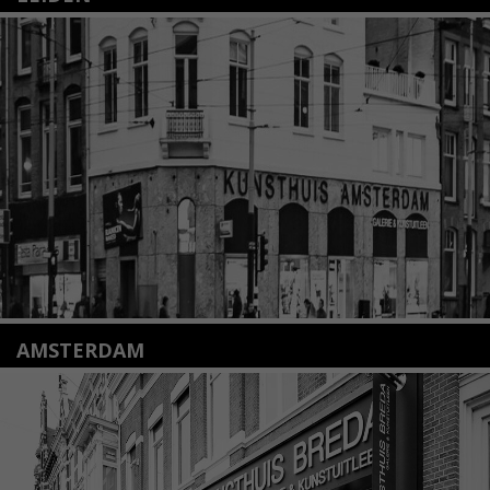
Nieuwstraat 35
2312 KA Leiden
+31(0)71 – 52 84 480
info@kunsthuisleiden.nl
Lees meer
AMSTERDAM
Amstelveenseweg 135
1075 VX Amsterdam
+31 (0)20 2332546
info@kunsthuisamsterdam.nl