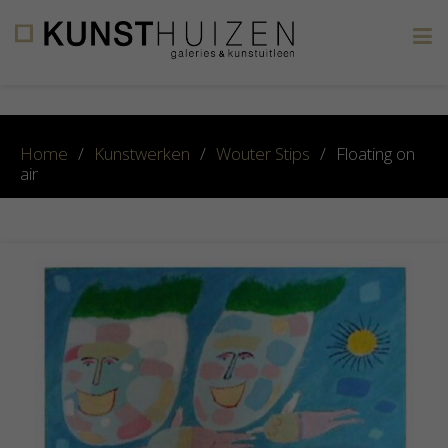
×
Home
/
Kunstwerken
/
Wouter Stips
/
Floating on
air