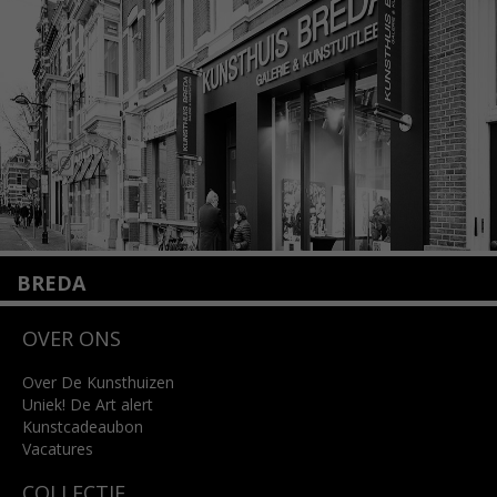
info@kunsthuisamsterdam.nl
Lees meer
BREDA
Wilhelminastraat 11
OVER ONS
4818 SB Breda
+31 (0)76 5221309
info@kunsthuisbreda.nl
Over De Kunsthuizen
Uniek! De Art alert
Kunstcadeaubon
Lees meer
Vacatures
COLLECTIE