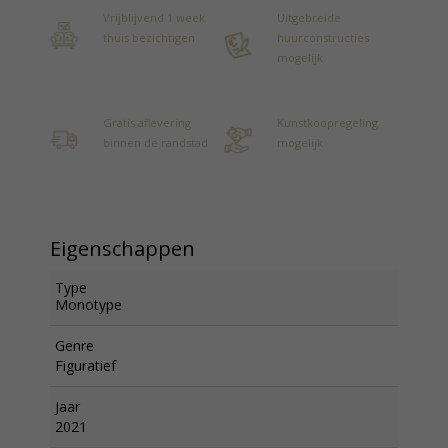
Vrijblijvend 1 week
Uitgebreide
thuis bezichtigen
huurconstructies
mogelijk
Gratis aflevering
Kunstkoopregeling
binnen de randstad
mogelijk
Eigenschappen
Type
Monotype
Genre
Figuratief
Jaar
2021