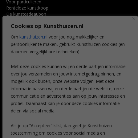
Voor particulieren
Renteloze kunstkoop
De kunstcadeaubon
Art @ Home service
Cookies op Kunsthuizen.nl
Voordelen
Referenties
Om
kunsthuizen.nl
voor jou nog makkelijker en
Veelgestelde vragen
persoonlijker te maken, gebruikt Kunsthuizen cookies (en
CONTACT
daarmee vergelijkbare technieken).
Contact
Met deze cookies kunnen wij en derde partijen informatie
Leiden
over jou verzamelen en jouw internetgedrag binnen, en
Amsterdam
mogelijk ook buiten, onze website volgen. Met deze
Breda
Favorieten
informatie passen wij en derde partijen de website, onze
Mijn art alert
communicatie en advertenties aan op jouw interesses en
profiel. Daarnaast kan je door deze cookies informatie
delen via social media.
NIEUWSBRIEF
Als je op “Accepteer” klikt, dan geef je Kunsthuizen
toestemming om cookies voor social media en