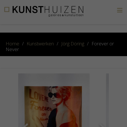
×
Home
/
Kunstwerken
/
Jörg Döring
/
Forever or
Never