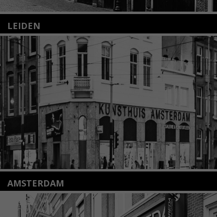
LEIDEN
Nieuwstraat 35
2312 KA Leiden
+31(0)71 – 52 84 480
info@kunsthuisleiden.nl
Lees meer
AMSTERDAM
Amstelveenseweg 135
1075 VX Amsterdam
+31 (0)20 2332546