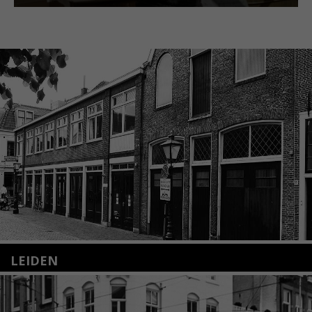
LEIDEN
Nieuwstraat 35
2312 KA Leiden
+31(0)71 – 52 84 480