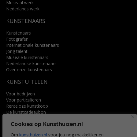
Museaal werk
Nederlands werk
KUNSTENAARS
Kunstenaars
Fotografen
Internationale kunstenaars
Jong talent
Museale kunstenaars
Nederlandse kunstenaars
Over onze kunstenaars
KUNSTUITLEEN
Voor bedrijven
Voor particulieren
Renteloze kunstkoop
De kunstcadeaubon
Art @ Home service
Cookies op Kunsthuizen.nl
Voordelen
Referenties
Om
kunsthuizen.nl
voor jou nog makkelijker en
Veelgestelde vragen