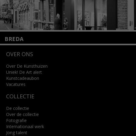
BREDA
Wilhelminastraat 11
OVER ONS
4818 SB Breda
+31 (0)76 5221309
info@kunsthuisbreda.nl
Over De Kunsthuizen
Uniek! De Art alert
Kunstcadeaubon
Lees meer
Vacatures
COLLECTIE
De collectie
Over de collectie
Fotografie
Internationaal werk
Jong talent