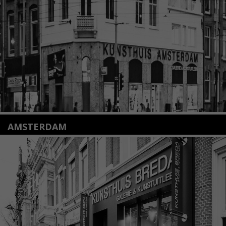
info@kunsthuisleiden.nl
Lees meer
AMSTERDAM
Amstelveenseweg 135
1075 VX Amsterdam
+31 (0)20 2332546
info@kunsthuisamsterdam.nl
Lees meer