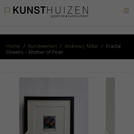
×
Home
/
Kunstwerken
/
Andrew J. Millar
/
Fractal
Flowers – Mother of Pearl