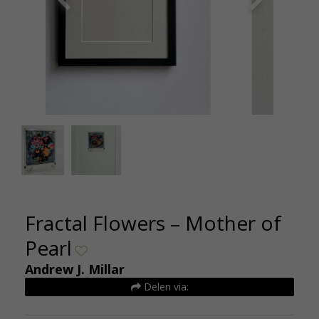
Fractal Flowers - Mother of Pearl - Andrew J
Fractal
Millar - De Kunsthuizen (1)
Fractal Flowers – Mother of
Pearl
Andrew J. Millar
Delen via: