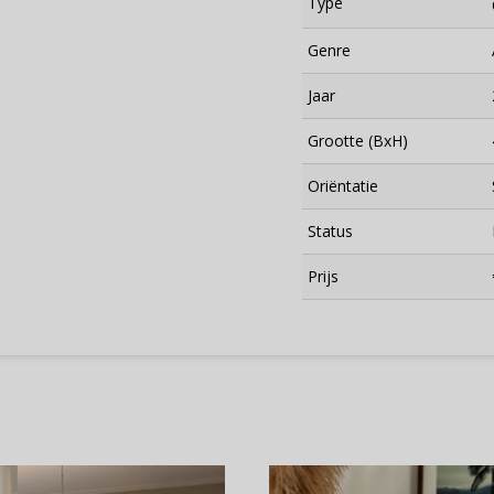
Type
Genre
Jaar
Grootte (BxH)
Oriëntatie
Status
×
Prijs
Meld je aan