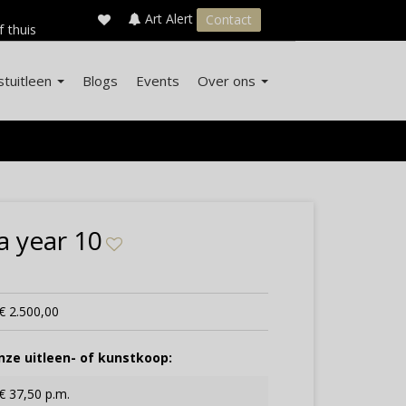
×
s
Art Alert
Contact
f thuis
stuitleen
Blogs
Events
Over ons
a year 10
€ 2.500,00
ze uitleen- of kunstkoop:
€ 37,50 p.m.