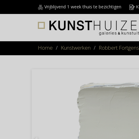
Vrijblijvend 1 week thuis te bezichtigen
Ku
Home
/
Kunstwerken
/
Robbert Fortgens