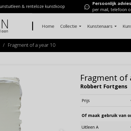
Persoonlijk advie
nstuitleen & renteloze kunstkoop
per mail, telefoon o
Home
Collectie
Kunstenaars
Kun
/
Fragment of a year 10
Fragment of 
Robbert Fortgens
Prijs
Of maak gebruik van on
Uitleen A