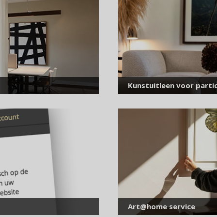
voor onze nieuwsbrief
E-
mailadres
*
Kunstuitleen voor partic
Art@home service