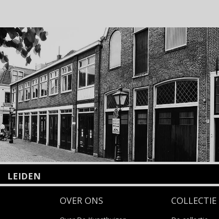
LEIDEN
Nieuwstraat 35
OVER ONS
COLLECTIE
2312 KA Leiden
+31(0)71 – 52 84 480