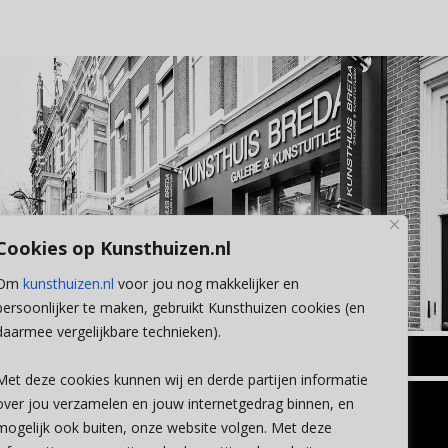
Cookies op Kunsthuizen.nl
Om
kunsthuizen.nl
voor jou nog makkelijker en
persoonlijker te maken, gebruikt Kunsthuizen cookies (en
daarmee vergelijkbare technieken).
BREDA
Met deze cookies kunnen wij en derde partijen informatie
Wilhelminastraat 11
over jou verzamelen en jouw internetgedrag binnen, en
TLEEN
CONTACT
4818 SB Breda
mogelijk ook buiten, onze website volgen. Met deze
+31 (0)76 5221309