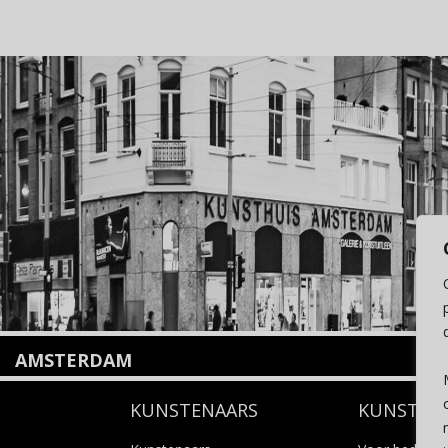
AMSTERDAM
Amstelveenseweg 135
KUNSTENAARS
KUNSTUI
1075 VX Amsterdam
+31 (0)20 2332546