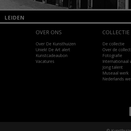
LEIDEN
Nieuwstraat 35
OVER ONS
COLLECTIE
2312 KA Leiden
+31(0)71 – 52 84 480
info@kunsthuisleiden.nl
Over De Kunsthuizen
De collectie
Uniek! De Art alert
Over de collect
Kunstcadeaubon
Fotografie
Lees meer
Vacatures
Internationaal
Jong talent
Museaal werk
Nederlands we
© Kunsthuize