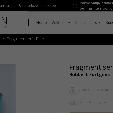
Persoonlijk advie
nstuitleen & renteloze kunstkoop
per mail, telefoon o
Home
Collectie
Kunstenaars
Kun
/
Fragment serie Blue
Fragment ser
Robbert Fortgens
Vrijblijvend 1 week thuis
Gratis aflevering binnen