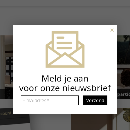
×
Meld je aan
voor onze nieuwsbrief
Kunstuitleen voor partic
E-
mailadres
*