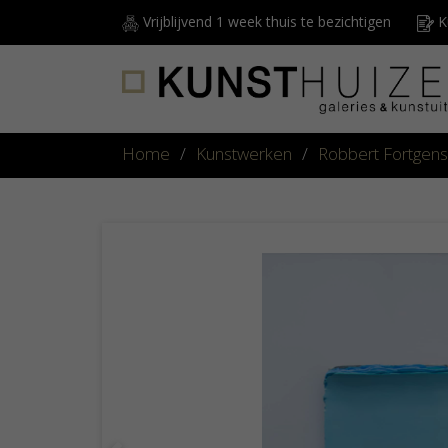
Vrijblijvend 1 week thuis te bezichtigen
Ku
Home
/
Kunstwerken
/
Robbert Fortgens