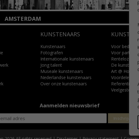
AMSTERDAM
Amstelveenseweg 135
KUNSTENAARS
KUNSTUI
1075 VX Amsterdam
+31 (0)20 2332546
info@kunsthuisamsterdam.nl
Kunstenaars
Voor bedrijve
ie
Fotografen
Voor particuli
Internationale kunstenaars
Renteloze ku
Lees meer
 werk
Jong talent
De kunstcad
Museale kunstenaars
Art @ Home s
Nederlandse kunstenaars
Voordelen
rk
Over onze kunstenaars
Referenties
Veelgestelde 
Aanmelden nieuwsbrief
n 2026 All rights reserved |
Disclaimer
|
Privacy statement
| Commun