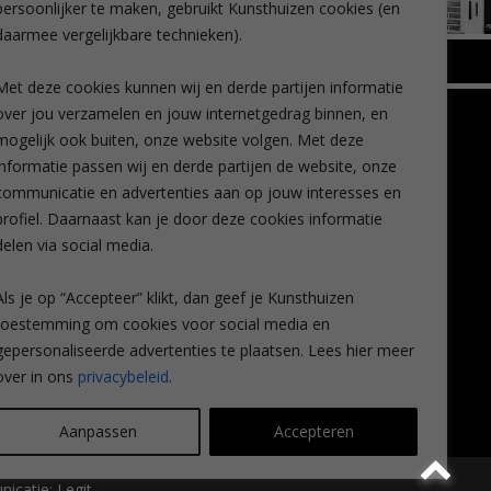
persoonlijker te maken, gebruikt Kunsthuizen cookies (en
daarmee vergelijkbare technieken).
BREDA
Met deze cookies kunnen wij en derde partijen informatie
Wilhelminastraat 11
over jou verzamelen en jouw internetgedrag binnen, en
TLEEN
CONTACT
4818 SB Breda
mogelijk ook buiten, onze website volgen. Met deze
+31 (0)76 5221309
n
info@kunsthuisbreda.nl
Contact
informatie passen wij en derde partijen de website, onze
eren
Leiden
communicatie en advertenties aan op jouw interesses en
nstkoop
Amsterdam
profiel. Daarnaast kan je door deze cookies informatie
Lees meer
eaubon
Breda
delen via social media.
ervice
Favorieten
Mijn art alert
Als je op “Accepteer” klikt, dan geef je Kunsthuizen
vragen
toestemming om cookies voor social media en
gepersonaliseerde advertenties te plaatsen. Lees hier meer
over in ons
privacybeleid
.
Aanpassen
Accepteren
icatie:
Legit