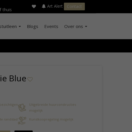
×
s
Art Alert
Contact
f thuis
stuitleen
Blogs
Events
Over ons
ie Blue
 bezichtigen
Uitgebreide huurconstructies
mogelijk
 de randstad
Kunstkoopregeling mogelijk