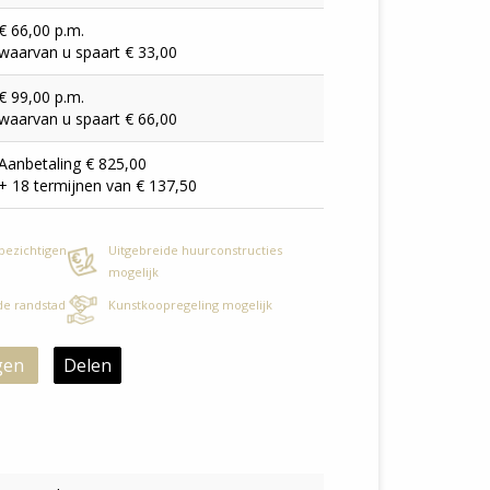
€ 66,00 p.m.
waarvan u spaart € 33,00
€ 99,00 p.m.
waarvan u spaart € 66,00
Aanbetaling € 825,00
+ 18 termijnen van € 137,50
 bezichtigen
Uitgebreide huurconstructies
mogelijk
 de randstad
Kunstkoopregeling mogelijk
gen
Delen