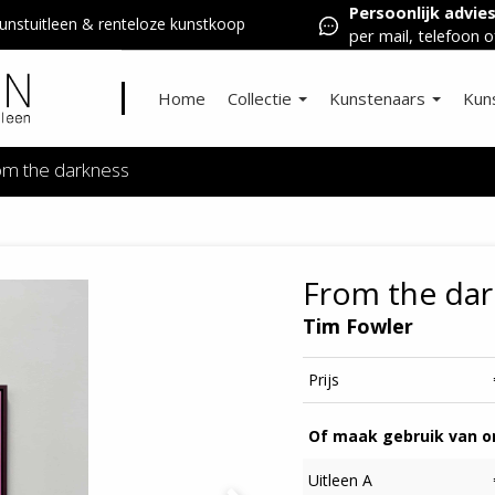
Persoonlijk advie
nstuitleen & renteloze kunstkoop
per mail, telefoon o
Home
Collectie
Kunstenaars
Kun
om the darkness
From the dar
Tim Fowler
Prijs
Of maak gebruik van on
Uitleen A