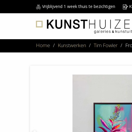
Vrijblijvend 1 week thuis te bezichtigen
Ku
Home
/
Kunstwerken
/
Tim Fowler
/
Fr