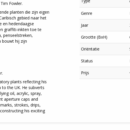
Type
 Tim Fowler.
ende planten die zijn eigen
Genre
Caribisch gebied naar het
nele en hedendaagse
Jaar
n graffiti-inkten toe te
n, penseelstreken,
Grootte (BxH)
 bouwt hij zijn
Oriëntatie
Status
Prijs
r.
tory plants reflecting his
×
 to the UK. He subverts
ng oil, acrylic, spray,
ent aperture caps and
marks, strokes, drips,
onstructing his exciting