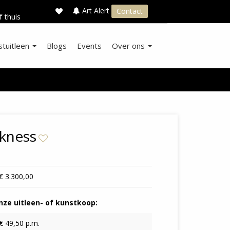
×
s
Art Alert
Contact
f thuis
stuitleen
Blogs
Events
Over ons
kness
€ 3.300,00
ze uitleen- of kunstkoop:
€ 49,50 p.m.