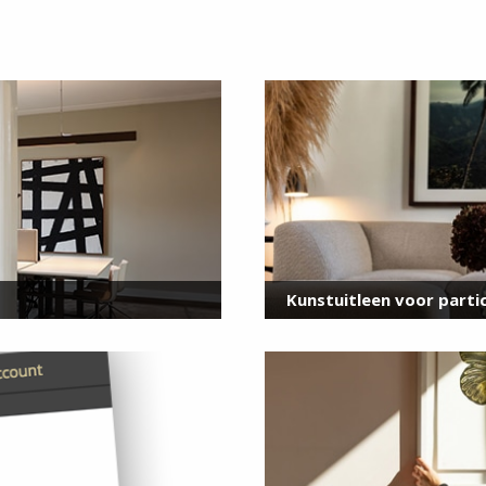
Meld je aan
voor onze nieuwsbrief
E-
mailadres
*
Kunstuitleen voor partic