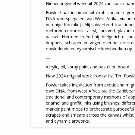
Nieuw origineel werk uit 2024 van kunstenaar
Fowler haalt inspiratie uit exotische en migrer
DNA weerspiegelen, van West-Afrika, via het 
Verenigd Koninkrijk. Hij subverteert traditio
methoden door olie, acryl, spuitverf, glazuur e
passen. Hiermee creëert hij doelgerichte lijne
druppels, schrapen en vegen over het doek en
opwindende en dynamische kunstwerken op.
—
Acrylic, oil, spray paint and pastel on board.
New 2024 original work from artist Tim Fowle
Fowler takes inspiration from exotic and migra
own DNA, from west Africa, via the Caribbean
traditional and contemporary methods of applyi
enamel and graffiti inks using brushes, differ
marker paint mops to orchestrate purposeful 
scrapes and smears across the canvas whilst c
and dynamic artworks.