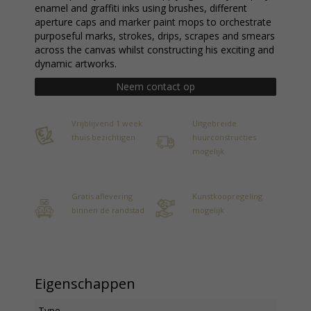
enamel and graffiti inks using brushes, different
aperture caps and marker paint mops to orchestrate
purposeful marks, strokes, drips, scrapes and smears
across the canvas whilst constructing his exciting and
dynamic artworks.
Neem contact op
Vrijblijvend 1 week
Uitgebreide
thuis bezichtigen
huurconstructies
mogelijk
Gratis aflevering
Kunstkoopregeling
binnen de randstad
mogelijk
Eigenschappen
Type