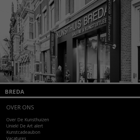
1075 VX Amsterdam
+31 (0)20 2332546
info@kunsthuisamsterdam.nl
Lees meer
BREDA
Wilhelminastraat 11
OVER ONS
4818 SB Breda
+31 (0)76 5221309
info@kunsthuisbreda.nl
Over De Kunsthuizen
Uniek! De Art alert
Kunstcadeaubon
Lees meer
Vacatures