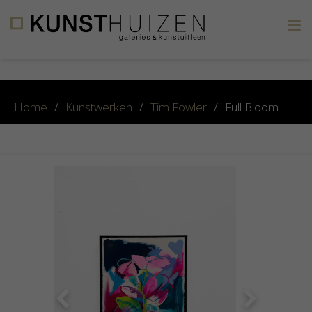
×
Home
/
Kunstwerken
/
Tim Fowler
/
Full Bloom