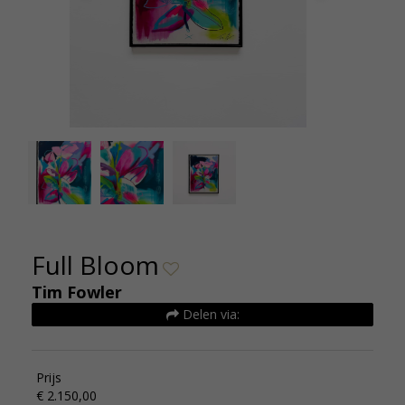
Full Bloom - Tim Fowler - 65x80cm - De
Full
Kunsthuizen (11)
Full Bloom
Tim Fowler
Delen via:
Prijs
€ 2.150,00