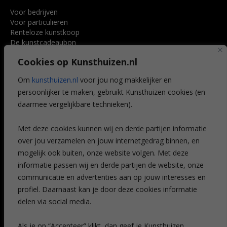
Voor bedrijven
Voor particulieren
Renteloze kunstkoop
De kunstcadeaubon
Art @ Home service
Cookies op Kunsthuizen.nl
Voordelen
Referenties
Om
kunsthuizen.nl
voor jou nog makkelijker en
Veelgestelde vragen
persoonlijker te maken, gebruikt Kunsthuizen cookies (en
CONTACT
daarmee vergelijkbare technieken).
Contact
Met deze cookies kunnen wij en derde partijen informatie
Leiden
over jou verzamelen en jouw internetgedrag binnen, en
Amsterdam
mogelijk ook buiten, onze website volgen. Met deze
Breda
Favorieten
informatie passen wij en derde partijen de website, onze
Mijn art alert
communicatie en advertenties aan op jouw interesses en
profiel. Daarnaast kan je door deze cookies informatie
delen via social media.
NIEUWSBRIEF
Als je op “Accepteer” klikt, dan geef je Kunsthuizen