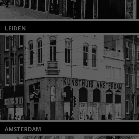
LEIDEN
Nieuwstraat 35
2312 KA Leiden
+31(0)71 – 52 84 480
info@kunsthuisleiden.nl
Lees meer
AMSTERDAM
Amstelveenseweg 135