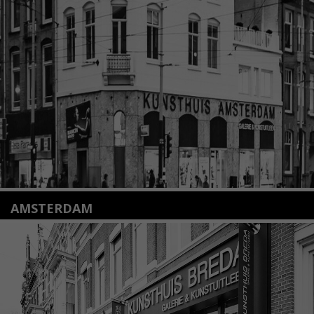
Nieuwstraat 35
2312 KA Leiden
+31(0)71 – 52 84 480
info@kunsthuisleiden.nl
Lees meer
AMSTERDAM
Amstelveenseweg 135
1075 VX Amsterdam
+31 (0)20 2332546
info@kunsthuisamsterdam.nl
Lees meer