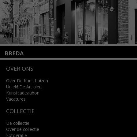
BREDA
Wilhelminastraat 11
OVER ONS
4818 SB Breda
+31 (0)76 5221309
info@kunsthuisbreda.nl
Over De Kunsthuizen
Uniek! De Art alert
Kunstcadeaubon
Lees meer
Vacatures
COLLECTIE
De collectie
Over de collectie
Fotografie