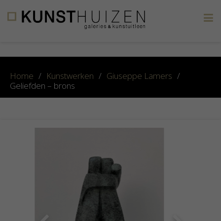
×
Home
/
Kunstwerken
/
Giuseppe Lamers
/
Geliefden – brons