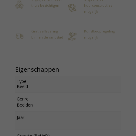
thuis bezichtigen
huurconstructies
mogelijk
Gratis aflevering
Kunstkoopregeling
binnen de randstad
mogelijk
Eigenschappen
Type
Beeld
Genre
Beelden
Jaar
-
Grootte (BxHxD)