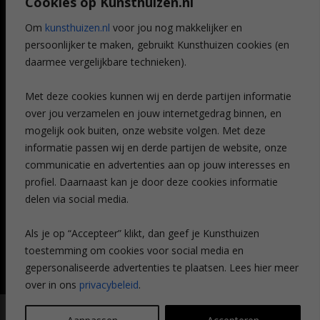
Cookies op Kunsthuizen.nl
Voordelen
Referenties
Om
kunsthuizen.nl
voor jou nog makkelijker en
Veelgestelde vragen
persoonlijker te maken, gebruikt Kunsthuizen cookies (en
CONTACT
daarmee vergelijkbare technieken).
Contact
Met deze cookies kunnen wij en derde partijen informatie
Leiden
over jou verzamelen en jouw internetgedrag binnen, en
Amsterdam
mogelijk ook buiten, onze website volgen. Met deze
Breda
Favorieten
informatie passen wij en derde partijen de website, onze
Mijn art alert
communicatie en advertenties aan op jouw interesses en
profiel. Daarnaast kan je door deze cookies informatie
delen via social media.
NIEUWSBRIEF
Als je op “Accepteer” klikt, dan geef je Kunsthuizen
toestemming om cookies voor social media en
gepersonaliseerde advertenties te plaatsen. Lees hier meer
over in ons
privacybeleid
.
© Kunsthuizen 2026 All rights reserved |
Disclaimer
|
Privacy