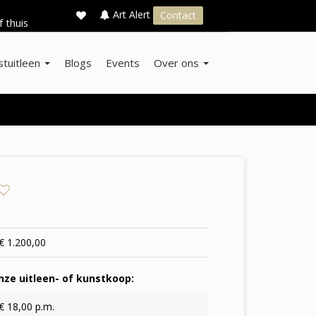
×
s
Art Alert
Contact
f thuis
stuitleen
Blogs
Events
Over ons
€ 1.200,00
ze uitleen- of kunstkoop:
€ 18,00 p.m.