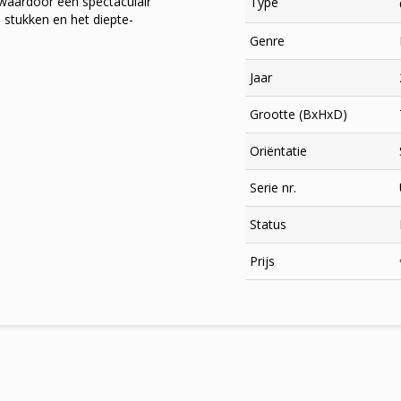
waardoor een spectaculair
Type
e stukken en het diepte-
Genre
Jaar
Grootte (BxHxD)
Oriëntatie
Serie nr.
Status
×
Prijs
Meld je aan