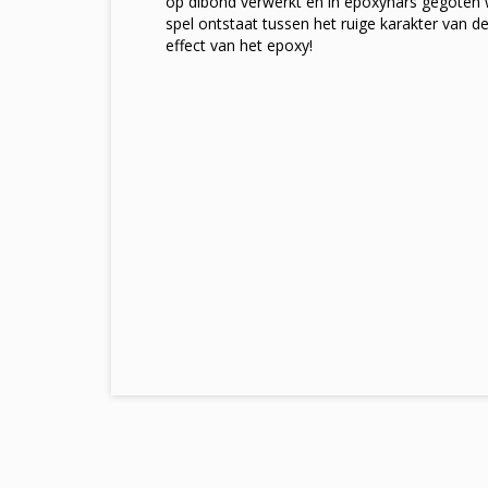
op dibond verwerkt en in epoxyhars gegoten 
spel ontstaat tussen het ruige karakter van d
effect van het epoxy!