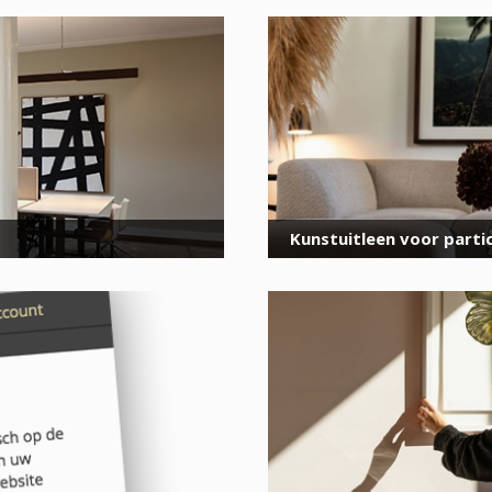
voor onze nieuwsbrief
E-
mailadres
*
Kunstuitleen voor partic