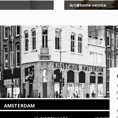
Art@home service
AMSTERDAM
Amstelveenseweg 135