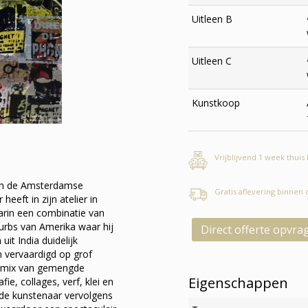
Uitleen B
Uitleen C
Kunstkoop
Vrijblijvend 1 week thuis
van de Amsterdamse
Gratis aflevering binnen
eeft in zijn atelier in
arin een combinatie van
burbs van Amerika waar hij
Direct offerte opvra
uit India duidelijk
n vervaardigd op grof
n mix van gemengde
Eigenschappen
fie, collages, verf, klei en
de kunstenaar vervolgens