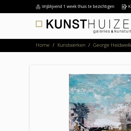
Vrijblijvend 1 week thuis te bezichtigen
Ku
Home
/
Kunstwerken
/
George Heidweill