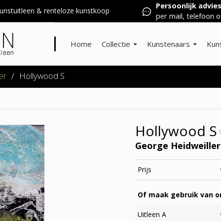
Persoonlijk advie
nstuitleen & renteloze kunstkoop
per mail, telefoon o
Home
Collectie
Kunstenaars
Kun
er
/
Hollywood S
Hollywood S
George Heidweiller
Prijs
Of maak gebruik van on
Uitleen A