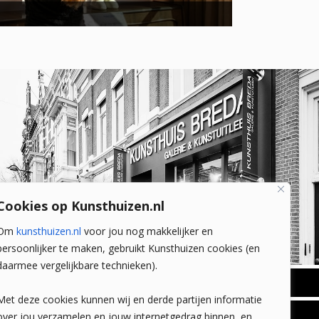
Cookies op Kunsthuizen.nl
Om
kunsthuizen.nl
voor jou nog makkelijker en
persoonlijker te maken, gebruikt Kunsthuizen cookies (en
daarmee vergelijkbare technieken).
BREDA
Met deze cookies kunnen wij en derde partijen informatie
Wilhelminastraat 11
over jou verzamelen en jouw internetgedrag binnen, en