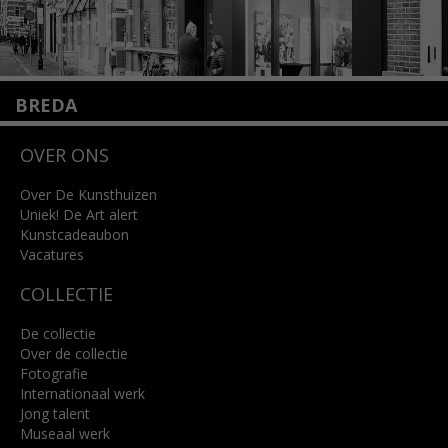
BREDA
Wilhelminastraat 11
OVER ONS
4818 SB Breda
+31 (0)76 5221309
info@kunsthuisbreda.nl
Over De Kunsthuizen
Uniek! De Art alert
Kunstcadeaubon
Lees meer
Vacatures
COLLECTIE
De collectie
Over de collectie
Fotografie
Internationaal werk
Jong talent
Museaal werk