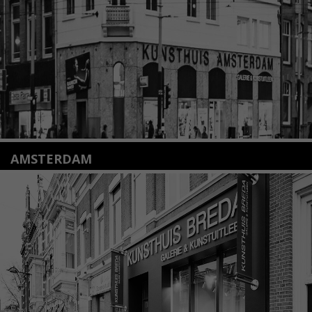
Lees meer
AMSTERDAM
Amstelveenseweg 135
1075 VX Amsterdam
+31 (0)20 2332546
info@kunsthuisamsterdam.nl
Lees meer