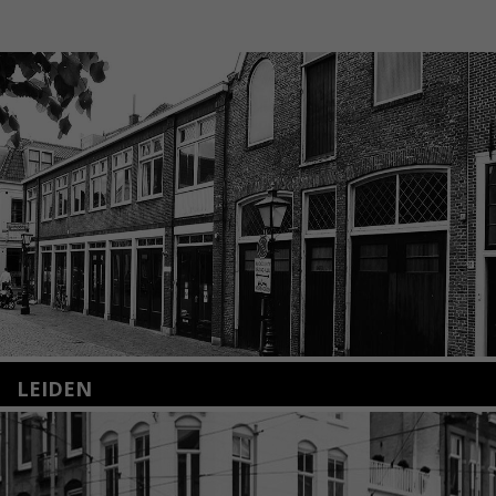
LEIDEN
Nieuwstraat 35
2312 KA Leiden
+31(0)71 – 52 84 480
info@kunsthuisleiden.nl