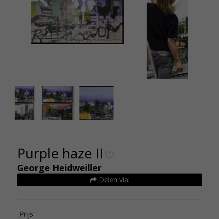
Heidweiler II web
Purple haze II
George Heidweiller
Delen via:
Prijs