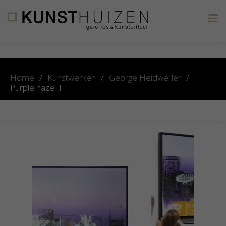
×
Home
/
Kunstwerken
/
George Heidweiller
/
Purple haze II