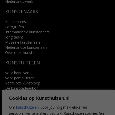
Nederlands werk
KUNSTENAARS
Kunstenaars
Fotografen
Internationale kunstenaars
Jong talent
Museale kunstenaars
Nederlandse kunstenaars
Over onze kunstenaars
KUNSTUITLEEN
Voor bedrijven
Voor particulieren
Renteloze kunstkoop
De kunstcadeaubon
Art @ Home service
Cookies op Kunsthuizen.nl
Voordelen
Referenties
Om
kunsthuizen.nl
voor jou nog makkelijker en
Veelgestelde vragen
persoonlijker te maken, gebruikt Kunsthuizen cookies (en