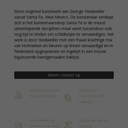
Mooi origineel kunstwerk van George Heidweiller
vanuit Santa Fe, New Mexico. De kunstenaar verdiept
zich in het kunstenaarsdorp Santa Fe in de meest
uiteenlopende disciplines maar weet tussendoor ook
nog tijd te vinden om schilderijen te vervaardigen. Het
werk is door Heidweiller met een fraaie krachtige mix
van technieken en kleuren op linnen vervaardigd en in
Nederland opgespannen en ingelijst in een mooie
bijpassende handgemaakte baklijst.
Neem contact op
Vrijblijvend 1 week
Uitgebreide
thuis bezichtigen
huurconstructies
mogelijk
Gratis aflevering
Kunstkoopregeling
binnen de randstad
mogelijk