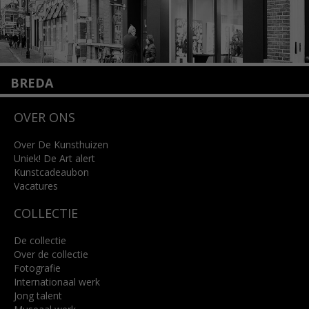
BREDA
Wilhelminastraat 11
OVER ONS
4818 SB Breda
+31 (0)76 5221309
info@kunsthuisbreda.nl
Over De Kunsthuizen
Uniek! De Art alert
Kunstcadeaubon
Lees meer
Vacatures
COLLECTIE
De collectie
Over de collectie
Fotografie
Internationaal werk
Jong talent