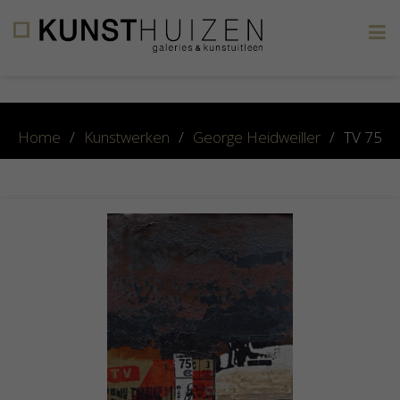
×
Home
/
Kunstwerken
/
George Heidweiller
/
TV 75