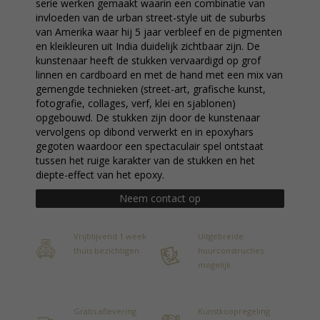
serie werken gemaakt waarin een combinatie van
invloeden van de urban street-style uit de suburbs
van Amerika waar hij 5 jaar verbleef en de pigmenten
en kleikleuren uit India duidelijk zichtbaar zijn. De
kunstenaar heeft de stukken vervaardigd op grof
linnen en cardboard en met de hand met een mix van
gemengde technieken (street-art, grafische kunst,
fotografie, collages, verf, klei en sjablonen)
opgebouwd. De stukken zijn door de kunstenaar
vervolgens op dibond verwerkt en in epoxyhars
gegoten waardoor een spectaculair spel ontstaat
tussen het ruige karakter van de stukken en het
diepte-effect van het epoxy.
Neem contact op
Vrijblijvend 1 week
Uitgebreide
thuis bezichtigen
huurconstructies
mogelijk
Gratis aflevering
Kunstkoopregeling