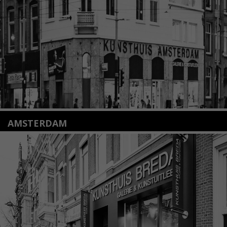
info@kunsthuisleiden.nl
Lees meer
AMSTERDAM
Amstelveenseweg 135
1075 VX Amsterdam
+31 (0)20 2332546
info@kunsthuisamsterdam.nl
Lees meer