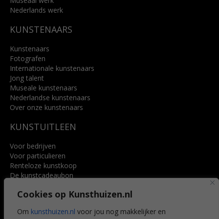
Museaal werk
Nederlands werk
KUNSTENAARS
Kunstenaars
Fotografen
Internationale kunstenaars
Jong talent
Museale kunstenaars
Nederlandse kunstenaars
Over onze kunstenaars
KUNSTUITLEEN
Voor bedrijven
Voor particulieren
Renteloze kunstkoop
De kunstcadeaubon
Art @ Home service
Cookies op Kunsthuizen.nl
Voordelen
Referenties
Om
kunsthuizen.nl
voor jou nog makkelijker en
Veelgestelde vragen