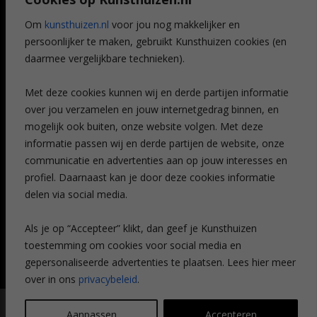
Voordelen
Referenties
Om
kunsthuizen.nl
voor jou nog makkelijker en
Veelgestelde vragen
persoonlijker te maken, gebruikt Kunsthuizen cookies (en
CONTACT
daarmee vergelijkbare technieken).
Contact
Met deze cookies kunnen wij en derde partijen informatie
Leiden
over jou verzamelen en jouw internetgedrag binnen, en
Amsterdam
mogelijk ook buiten, onze website volgen. Met deze
Breda
Favorieten
informatie passen wij en derde partijen de website, onze
Mijn art alert
communicatie en advertenties aan op jouw interesses en
profiel. Daarnaast kan je door deze cookies informatie
delen via social media.
NIEUWSBRIEF
Als je op “Accepteer” klikt, dan geef je Kunsthuizen
toestemming om cookies voor social media en
gepersonaliseerde advertenties te plaatsen. Lees hier meer
over in ons
privacybeleid
.
© Kunsthuizen 2026 All rights reserved |
Disclaimer
|
Privacy
Aanpassen
Accepteren