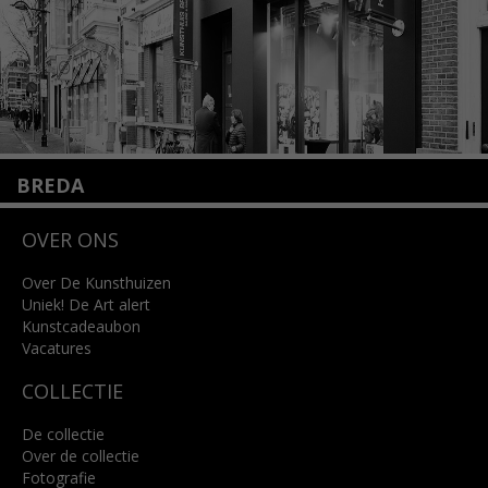
BREDA
Wilhelminastraat 11
OVER ONS
4818 SB Breda
+31 (0)76 5221309
info@kunsthuisbreda.nl
Over De Kunsthuizen
Uniek! De Art alert
Kunstcadeaubon
Lees meer
Vacatures
COLLECTIE
De collectie
Over de collectie
Fotografie