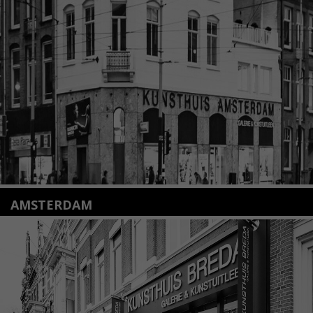
2312 KA Leiden
+31(0)71 – 52 84 480
info@kunsthuisleiden.nl
Lees meer
AMSTERDAM
Amstelveenseweg 135
1075 VX Amsterdam
+31 (0)20 2332546
info@kunsthuisamsterdam.nl
Lees meer