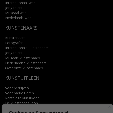
Internationaal werk
Jong talent
Museaal werk
Nederlands werk
KUNSTENAARS
Kunstenaars
Fotografen
Internationale kunstenaars
Jong talent
Museale kunstenaars
Nederlandse kunstenaars
Over onze kunstenaars
KUNSTUITLEEN
Voor bedrijven
Voor particulieren
Renteloze kunstkoop
De kunstcadeaubon
Art @ Home service
Cookies op Kunsthuizen.nl