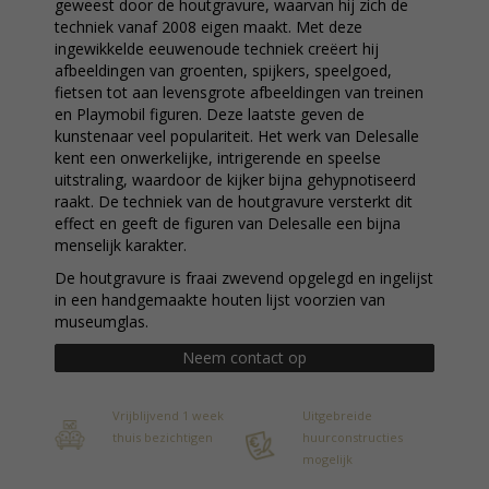
geweest door de houtgravure, waarvan hij zich de
techniek vanaf 2008 eigen maakt. Met deze
ingewikkelde eeuwenoude techniek creëert hij
afbeeldingen van groenten, spijkers, speelgoed,
fietsen tot aan levensgrote afbeeldingen van treinen
en Playmobil figuren. Deze laatste geven de
kunstenaar veel populariteit. Het werk van Delesalle
kent een onwerkelijke, intrigerende en speelse
uitstraling, waardoor de kijker bijna gehypnotiseerd
raakt. De techniek van de houtgravure versterkt dit
effect en geeft de figuren van Delesalle een bijna
menselijk karakter.
De houtgravure is fraai zwevend opgelegd en ingelijst
in een handgemaakte houten lijst voorzien van
museumglas.
Neem contact op
Vrijblijvend 1 week
Uitgebreide
thuis bezichtigen
huurconstructies
mogelijk