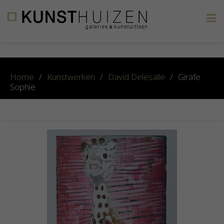
×
Home
/
Kunstwerken
/
David Delesalle
/
Girafe
Sophie