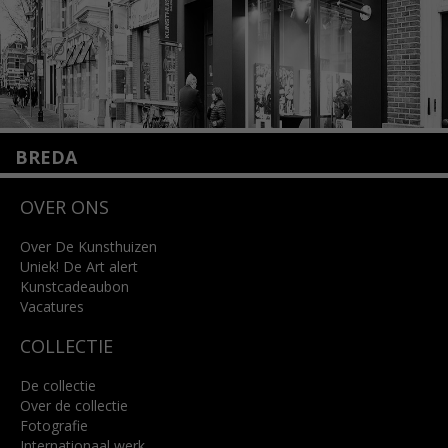
BREDA
Wilhelminastraat 11
OVER ONS
4818 SB Breda
+31 (0)76 5221309
info@kunsthuisbreda.nl
Over De Kunsthuizen
Uniek! De Art alert
Kunstcadeaubon
Lees meer
Vacatures
COLLECTIE
De collectie
Over de collectie
Fotografie
Internationaal werk