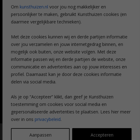
Referenties
Om
kunsthuizen.nl
voor jou nog makkelijker en
Veelgestelde vragen
persoonlijker te maken, gebruikt Kunsthuizen cookies (en
CONTACT
daarmee vergelijkbare technieken).
Contact
Met deze cookies kunnen wij en derde partijen informatie
Leiden
over jou verzamelen en jouw internetgedrag binnen, en
Amsterdam
mogelijk ook buiten, onze website volgen. Met deze
Breda
Favorieten
informatie passen wij en derde partijen de website, onze
Mijn art alert
communicatie en advertenties aan op jouw interesses en
profiel. Daarnaast kan je door deze cookies informatie
delen via social media.
NIEUWSBRIEF
Als je op “Accepteer” klikt, dan geef je Kunsthuizen
toestemming om cookies voor social media en
gepersonaliseerde advertenties te plaatsen. Lees hier meer
over in ons
privacybeleid
.
© Kunsthuizen 2026 All rights reserved |
Disclaimer
|
Privacy
Aanpassen
Accepteren
statement
| Communicatie:
Legit