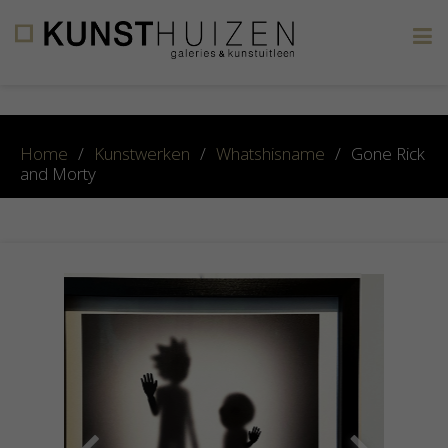
×
Home
/
Kunstwerken
/
Whatshisname
/
Gone Rick
and Morty