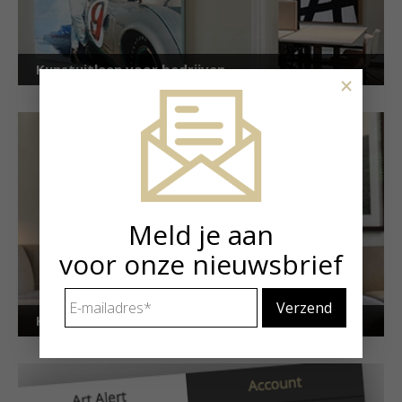
Kunstuitleen voor bedrijven
×
Meld je aan
voor onze nieuwsbrief
E-
mailadres
*
Kunstuitleen voor particulieren