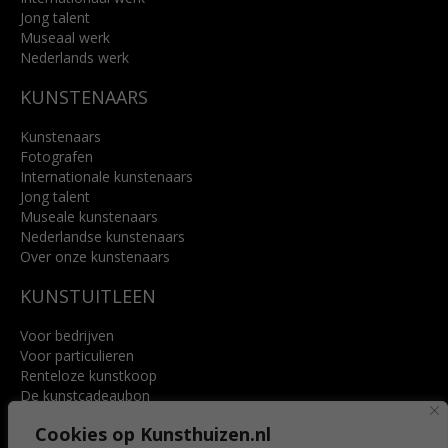
Jong talent
Museaal werk
Nederlands werk
KUNSTENAARS
Kunstenaars
Fotografen
Internationale kunstenaars
Jong talent
Museale kunstenaars
Nederlandse kunstenaars
Over onze kunstenaars
KUNSTUITLEEN
Voor bedrijven
Voor particulieren
Renteloze kunstkoop
De kunstcadeaubon
Art @ Home service
Cookies op Kunsthuizen.nl
Voordelen