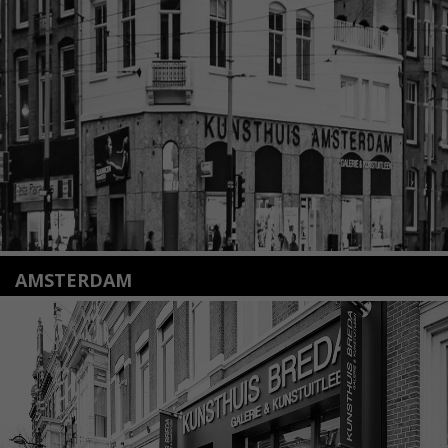
2312 KA Leiden
+31(0)71 – 52 84 480
info@kunsthuisleiden.nl
Lees meer
AMSTERDAM
Amstelveenseweg 135
1075 VX Amsterdam
+31 (0)20 2332546
info@kunsthuisamsterdam.nl
Lees meer