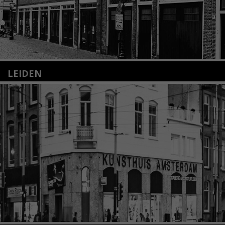
LEIDEN
Nieuwstraat 35
2312 KA Leiden
+31(0)71 – 52 84 480
info@kunsthuisleiden.nl
Lees meer