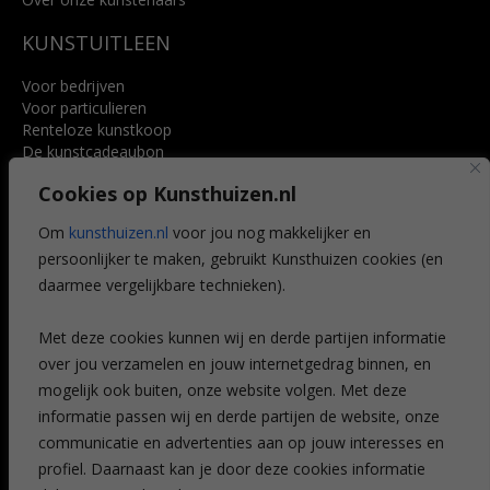
KUNSTUITLEEN
Voor bedrijven
Voor particulieren
Renteloze kunstkoop
De kunstcadeaubon
Art @ Home service
Cookies op Kunsthuizen.nl
Voordelen
Referenties
Om
kunsthuizen.nl
voor jou nog makkelijker en
Veelgestelde vragen
persoonlijker te maken, gebruikt Kunsthuizen cookies (en
CONTACT
daarmee vergelijkbare technieken).
Contact
Met deze cookies kunnen wij en derde partijen informatie
Leiden
over jou verzamelen en jouw internetgedrag binnen, en
Amsterdam
mogelijk ook buiten, onze website volgen. Met deze
Breda
Favorieten
informatie passen wij en derde partijen de website, onze
Mijn art alert
communicatie en advertenties aan op jouw interesses en
profiel. Daarnaast kan je door deze cookies informatie