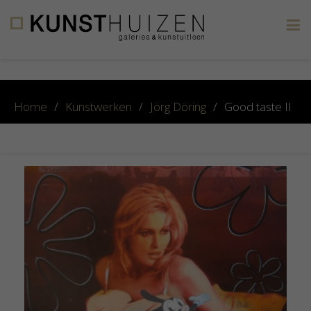
×
Home
/
Kunstwerken
/
Jörg Döring
/
Good taste II