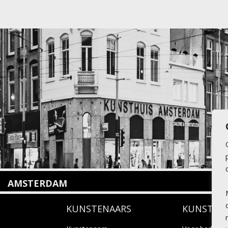
AMSTERDAM
Amstelveenseweg 135
KUNSTENAARS
KUNSTUI
1075 VX Amsterdam
+31 (0)20 2332546