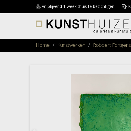
Vrijblijvend 1 week thuis te bezichtigen
Ku
Home
/
Kunstwerken
/
Robbert Fortgens