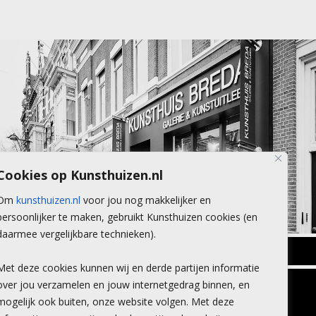
Cookies op Kunsthuizen.nl
Om
kunsthuizen.nl
voor jou nog makkelijker en
persoonlijker te maken, gebruikt Kunsthuizen cookies (en
daarmee vergelijkbare technieken).
BREDA
Met deze cookies kunnen wij en derde partijen informatie
Wilhelminastraat 11
over jou verzamelen en jouw internetgedrag binnen, en
TLEEN
CONTACT
4818 SB Breda
mogelijk ook buiten, onze website volgen. Met deze
+31 (0)76 5221309