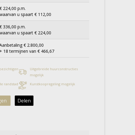
€ 224,00 p.m.
waarvan u spaart € 112,00
€ 336,00 p.m.
waarvan u spaart € 224,00
Aanbetaling € 2.800,00
+ 18 termijnen van € 466,67
 bezichtigen
Uitgebreide huurconstructies
mogelijk
 de randstad
Kunstkoopregeling mogelijk
gen
Delen