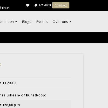
×
s
Art Alert
Contact
f thuis
stuitleen
Blogs
Events
Over ons
€ 11.200,00
ze uitleen- of kunstkoop:
€ 168,00 p.m.