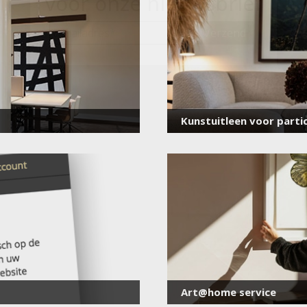
voor onze nieuwsbrief
E-
mailadres
*
Kunstuitleen voor partic
Art@home service