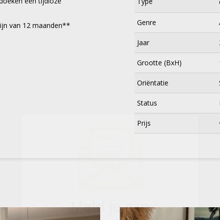
 doeken een tijdloze
Type
Genre
mijn van 12 maanden**
Jaar
Grootte (BxH)
Oriëntatie
Status
×
Prijs
Meld je aan