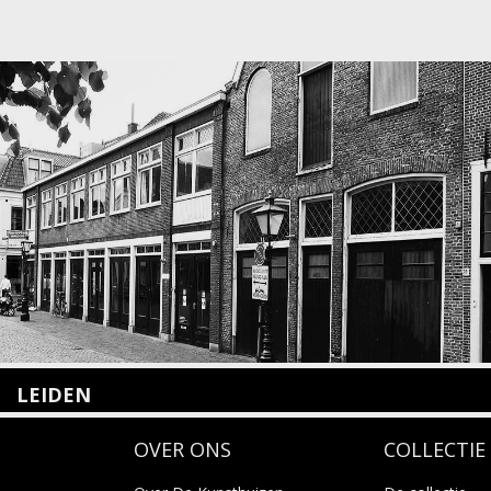
LEIDEN
Nieuwstraat 35
OVER ONS
COLLECTIE
2312 KA Leiden
+31(0)71 – 52 84 480