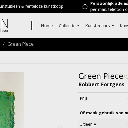
Persoonlijk advie
nstuitleen & renteloze kunstkoop
per mail, telefoon o
Home
Collectie
Kunstenaars
Kun
/
Green Piece
Green Piece
Robbert Fortgens
Prijs
Of maak gebruik van on
Uitleen A