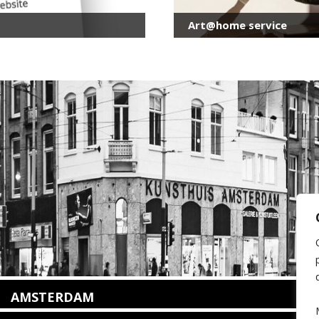
Art@home service
AMSTERDAM
Amstelveenseweg 135