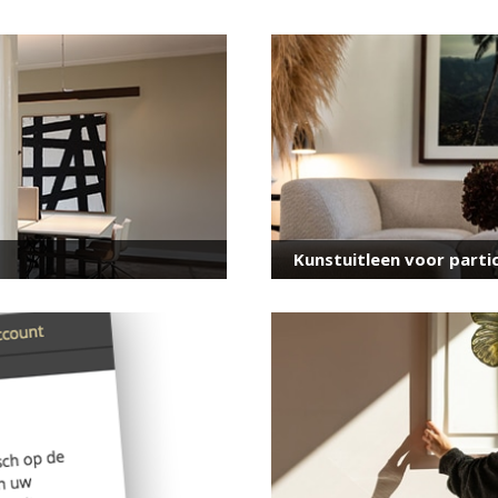
voor onze nieuwsbrief
E-
mailadres
*
Kunstuitleen voor partic