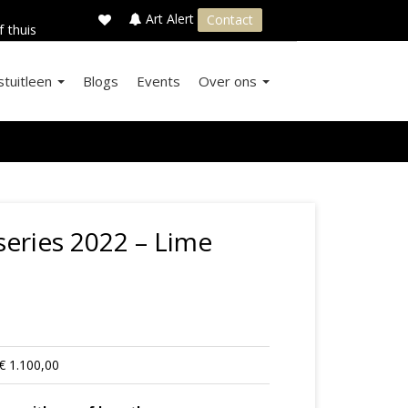
×
s
Art Alert
Contact
f thuis
stuitleen
Blogs
Events
Over ons
eries 2022 – Lime
€ 1.100,00