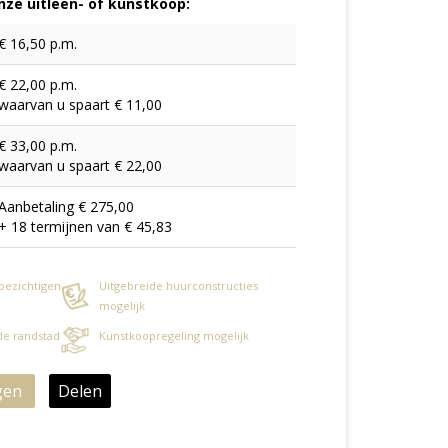
ze uitleen- of kunstkoop:
€ 16,50 p.m.
€ 22,00 p.m.
waarvan u spaart € 11,00
€ 33,00 p.m.
waarvan u spaart € 22,00
Aanbetaling € 275,00
+ 18 termijnen van € 45,83
 bezichtigen
Uitgebreide huurconstructies
mogelijk
 de randstad
Kunstkoopregeling mogelijk
gen
Delen