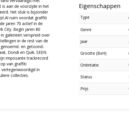
 hand vervaardigd met
Eigenschappen
 is aan de voorzijde in het
erd. Het stuk is bijzonder
Type
st.Al ruim voordat graffiti
 jaren 70 actief in de
 City. Begin jaren 80
Genre
n galerieën verspreid over
ellingen in de rest van de
Jaar
m genoemd- en getoond-
iat, Dondi en Quik. SEEN
Grootte (BxH)
 zijn imposante trackrecord
p van graffiti
Oriëntatie
d vertegenwoordigd in
iere collecties.
Status
×
Prijs
Meld je aan