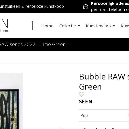
Persoonlijk advie
nstuitleen & renteloze kunstkoop
per mail, telefoon o
Home
Collectie
Kunstenaars
Kun
RAW series 2022 – Lime Green
Bubble RAW s
Green
SEEN
Prijs