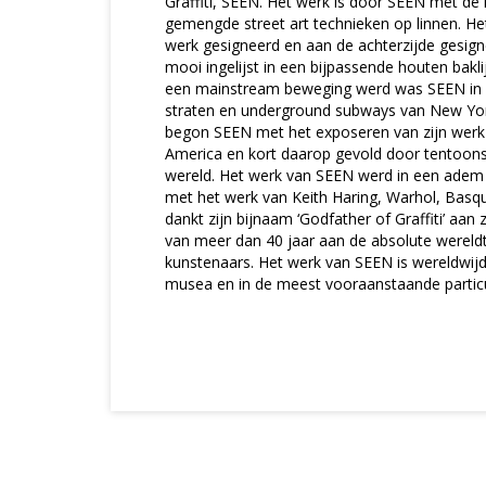
Graffiti, SEEN. Het werk is door SEEN met de
gemengde street art technieken op linnen. Het
werk gesigneerd en aan de achterzijde gesigne
mooi ingelijst in een bijpassende houten baklij
een mainstream beweging werd was SEEN in de
straten en underground subways van New York
begon SEEN met het exposeren van zijn werk i
America en kort daarop gevold door tentoonst
wereld. Het werk van SEEN werd in een ade
met het werk van Keith Haring, Warhol, Basqu
dankt zijn bijnaam ‘Godfather of Graffiti’ aan
van meer dan 40 jaar aan de absolute wereldto
kunstenaars. Het werk van SEEN is wereldwij
musea en in de meest vooraanstaande particul