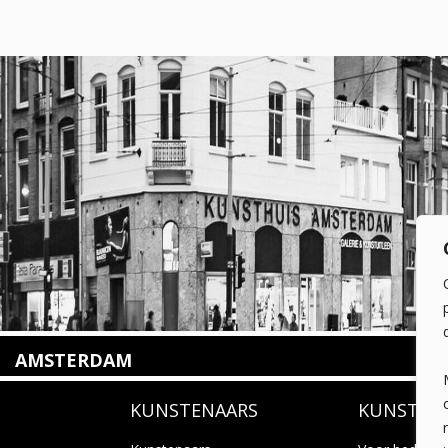
AMSTERDAM
Amstelveenseweg 135
KUNSTENAARS
KUNSTUI
1075 VX Amsterdam
+31 (0)20 2332546