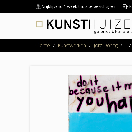
Vrijblijvend 1 week thuis te bezichtigen
Ku
Home
/
Kunstwerken
/
Jörg Döring
/
Ha