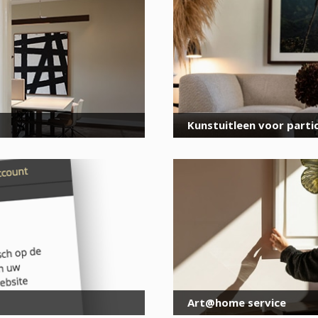
voor onze nieuwsbrief
E-
mailadres
*
Kunstuitleen voor partic
Art@home service