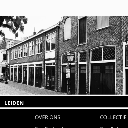
LEIDEN
Nieuwstraat 35
OVER ONS
COLLECTIE
2312 KA Leiden
+31(0)71 – 52 84 480