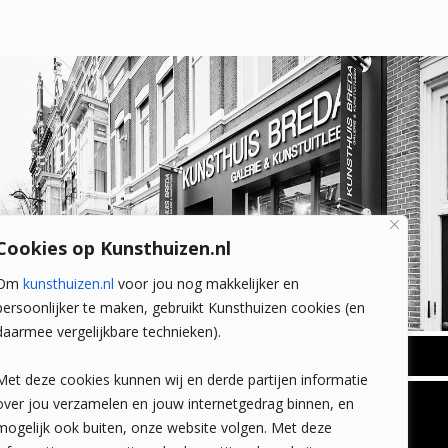
Cookies op Kunsthuizen.nl
Om
kunsthuizen.nl
voor jou nog makkelijker en
persoonlijker te maken, gebruikt Kunsthuizen cookies (en
daarmee vergelijkbare technieken).
BREDA
Met deze cookies kunnen wij en derde partijen informatie
Wilhelminastraat 11
over jou verzamelen en jouw internetgedrag binnen, en
TLEEN
CONTACT
4818 SB Breda
mogelijk ook buiten, onze website volgen. Met deze
+31 (0)76 5221309