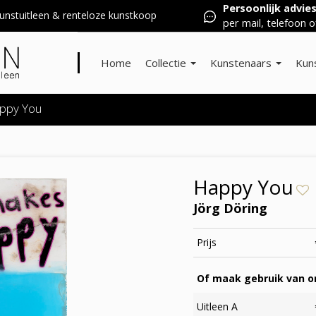
Persoonlijk advie
nstuitleen & renteloze kunstkoop
per mail, telefoon o
Home
Collectie
Kunstenaars
Kun
ppy You
Happy You
Jörg Döring
Prijs
Of maak gebruik van on
Uitleen A