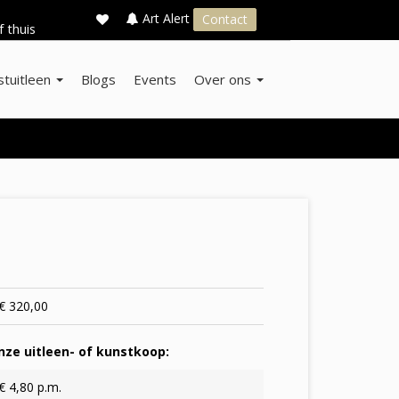
×
s
Art Alert
Contact
f thuis
stuitleen
Blogs
Events
Over ons
€ 320,00
ze uitleen- of kunstkoop:
€ 4,80 p.m.