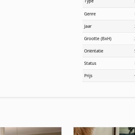
Type
Genre
Jaar
Grootte (BxH)
Oriëntatie
Status
×
Prijs
Meld je aan