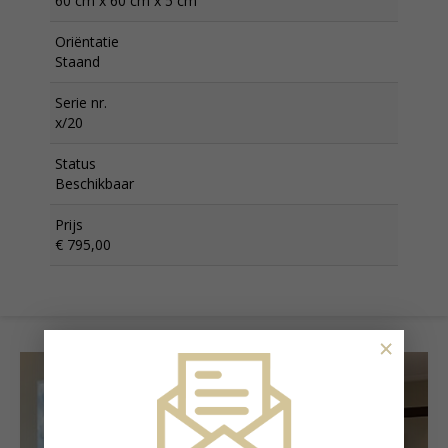
60 cm x 60 cm x 5 cm
Oriëntatie
Staand
Serie nr.
x/20
Status
Beschikbaar
Prijs
€ 795,00
×