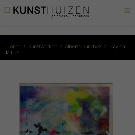
×
Home
/
Kunstwerken
/
Alberto Sanchez
/
Hay en
la Luz