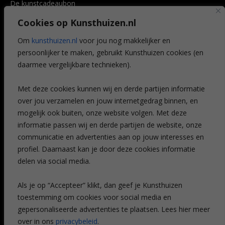
De kunstcadeaubon
Art @ Home service
Cookies op Kunsthuizen.nl
Voordelen
Referenties
Om
kunsthuizen.nl
voor jou nog makkelijker en
Veelgestelde vragen
persoonlijker te maken, gebruikt Kunsthuizen cookies (en
CONTACT
daarmee vergelijkbare technieken).
Contact
Met deze cookies kunnen wij en derde partijen informatie
Leiden
over jou verzamelen en jouw internetgedrag binnen, en
Amsterdam
mogelijk ook buiten, onze website volgen. Met deze
Breda
Favorieten
informatie passen wij en derde partijen de website, onze
Mijn art alert
communicatie en advertenties aan op jouw interesses en
profiel. Daarnaast kan je door deze cookies informatie
delen via social media.
NIEUWSBRIEF
Als je op “Accepteer” klikt, dan geef je Kunsthuizen
toestemming om cookies voor social media en
gepersonaliseerde advertenties te plaatsen. Lees hier meer
over in ons
privacybeleid
.