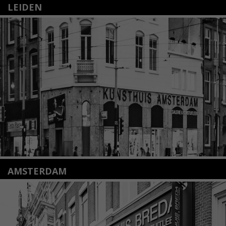
LEIDEN
Nieuwstraat 35
2312 KA Leiden
+31(0)71 – 52 84 480
info@kunsthuisleiden.nl
Lees meer
AMSTERDAM
Amstelveenseweg 135
1075 VX Amsterdam
+31 (0)20 2332546
info@kunsthuisamsterdam.nl