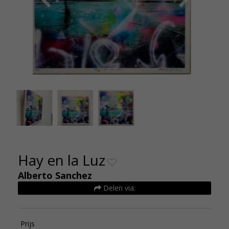
Alberto Sanchez Hay en la Luz 60x60 detail 2
Alberto
Hay en la Luz
Alberto Sanchez
Delen via:
Prijs