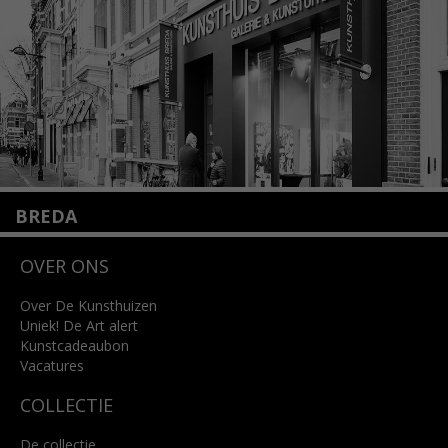
Lees meer
BREDA
Wilhelminastraat 11
OVER ONS
4818 SB Breda
+31 (0)76 5221309
info@kunsthuisbreda.nl
Over De Kunsthuizen
Uniek! De Art alert
Kunstcadeaubon
Lees meer
Vacatures
COLLECTIE
De collectie