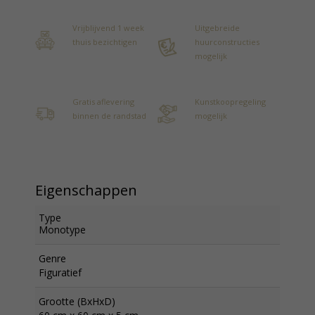
Vrijblijvend 1 week
Uitgebreide
thuis bezichtigen
huurconstructies
mogelijk
Gratis aflevering
Kunstkoopregeling
binnen de randstad
mogelijk
Eigenschappen
Type
Monotype
Genre
Figuratief
Grootte (BxHxD)