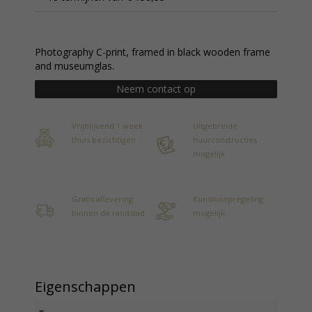
Photography C-print, framed in black wooden frame
and museumglas.
Neem contact op
Vrijblijvend 1 week
Uitgebreide
thuis bezichtigen
huurconstructies
mogelijk
Gratis aflevering
Kunstkoopregeling
binnen de randstad
mogelijk
Eigenschappen