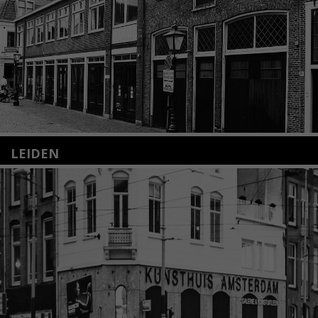
LEIDEN
Nieuwstraat 35
2312 KA Leiden
+31(0)71 – 52 84 480
info@kunsthuisleiden.nl
Lees meer