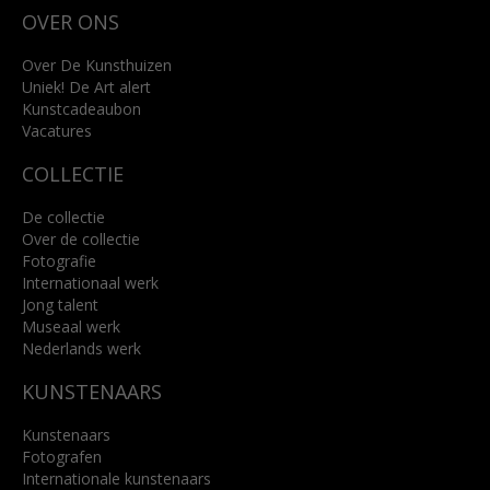
OVER ONS
4818 SB Breda
+31 (0)76 5221309
info@kunsthuisbreda.nl
Over De Kunsthuizen
Uniek! De Art alert
Kunstcadeaubon
Lees meer
Vacatures
COLLECTIE
De collectie
Over de collectie
Fotografie
Internationaal werk
Jong talent
Museaal werk
Nederlands werk
KUNSTENAARS
Kunstenaars
Fotografen
Internationale kunstenaars