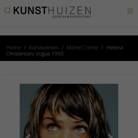
×
Home
/
Kunstwerken
/
Michel Comte
/
Helena
Christensen, Vogue 1993