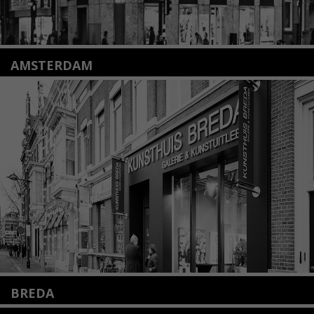
AMSTERDAM
Amstelveenseweg 135
1075 VX Amsterdam
+31 (0)20 2332546
info@kunsthuisamsterdam.nl
Lees meer
BREDA
Wilhelminastraat 11