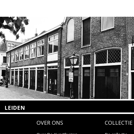
LEIDEN
Nieuwstraat 35
OVER ONS
COLLECTIE
2312 KA Leiden
+31(0)71 – 52 84 480