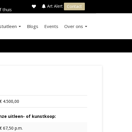
×
s
Art Alert
Contact
f thuis
stuitleen
Blogs
Events
Over ons
€ 4.500,00
ze uitleen- of kunstkoop:
€ 67,50 p.m.