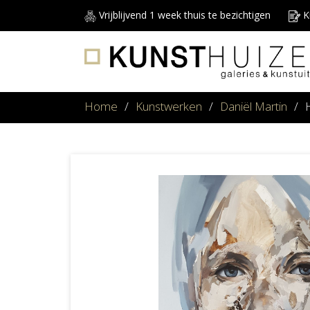
Vrijblijvend 1 week thuis te bezichtigen
Ku
Home
/
Kunstwerken
/
Daniël Martin
/