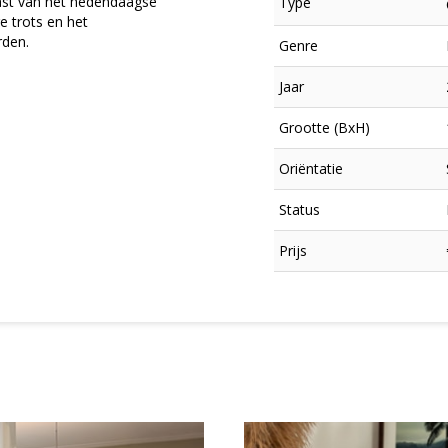
rast van het hedendaagse
Type
e trots en het
rden.
Genre
Jaar
Grootte (BxH)
Oriëntatie
Status
×
Prijs
Meld je aan