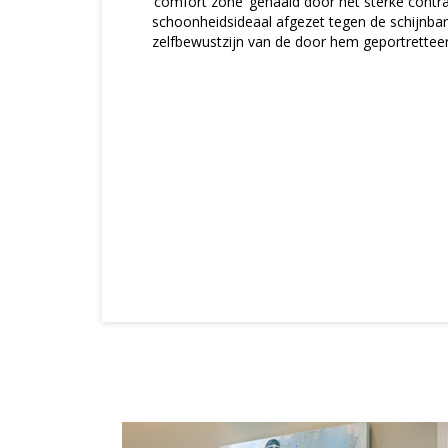
‘comfort zone’ gehaald door het sterke cont
schoonheidsideaal afgezet tegen de schijnbar
zelfbewustzijn van de door hem geportrettee