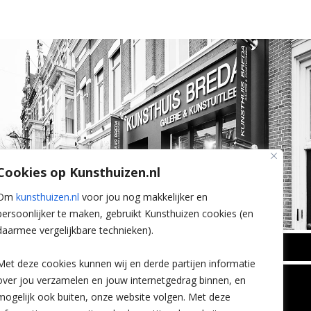
Cookies op Kunsthuizen.nl
Om
kunsthuizen.nl
voor jou nog makkelijker en
persoonlijker te maken, gebruikt Kunsthuizen cookies (en
daarmee vergelijkbare technieken).
BREDA
Met deze cookies kunnen wij en derde partijen informatie
Wilhelminastraat 11
over jou verzamelen en jouw internetgedrag binnen, en
TLEEN
CONTACT
4818 SB Breda
mogelijk ook buiten, onze website volgen. Met deze
+31 (0)76 5221309