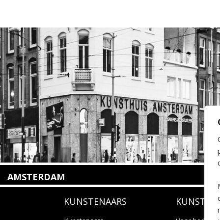
AMSTERDAM
Amstelveenseweg 135
KUNSTENAARS
KUNSTUI
1075 VX Amsterdam
+31 (0)20 2332546