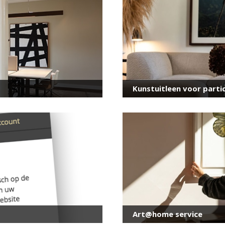
voor onze nieuwsbrief
E-
mailadres
*
Kunstuitleen voor partic
Art@home service