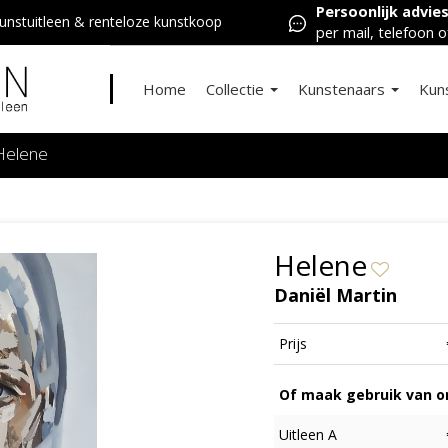
Persoonlijk advie
nstuitleen & renteloze kunstkoop
per mail, telefoon o
Home
Collectie
Kunstenaars
Kun
Helene
Helene
Daniël Martin
Prijs
Of maak gebruik van on
Uitleen A