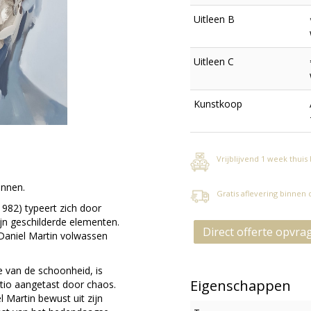
Uitleen B
Uitleen C
Kunstkoop
Vrijblijvend 1 week thuis
innen.
Gratis aflevering binnen
1982) typeert zich door
ijn geschilderde elementen.
Direct offerte opvra
 Daniel Martin volwassen
 van de schoonheid, is
Eigenschappen
atio aangetast door chaos.
 Martin bewust uit zijn