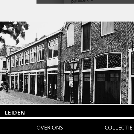
LEIDEN
Nieuwstraat 35
OVER ONS
COLLECTIE
2312 KA Leiden
+31(0)71 – 52 84 480