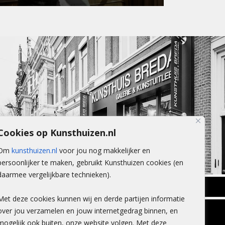
Cookies op Kunsthuizen.nl
Om
kunsthuizen.nl
voor jou nog makkelijker en
persoonlijker te maken, gebruikt Kunsthuizen cookies (en
daarmee vergelijkbare technieken).
BREDA
Met deze cookies kunnen wij en derde partijen informatie
Wilhelminastraat 11
over jou verzamelen en jouw internetgedrag binnen, en
TLEEN
CONTACT
4818 SB Breda
mogelijk ook buiten, onze website volgen. Met deze
+31 (0)76 5221309