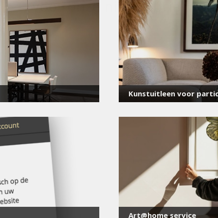
voor onze nieuwsbrief
E-
mailadres
*
Kunstuitleen voor partic
Art@home service