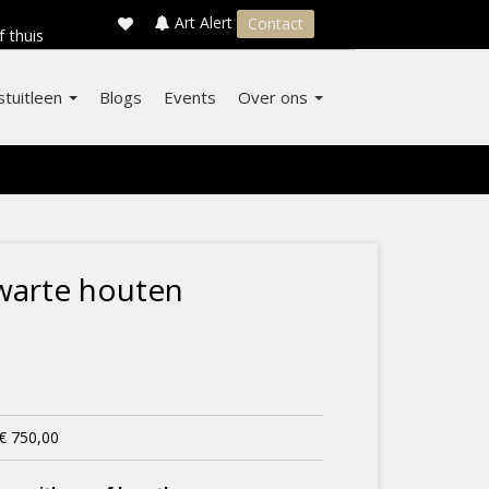
×
s
Art Alert
Contact
f thuis
stuitleen
Blogs
Events
Over ons
zwarte houten
€ 750,00