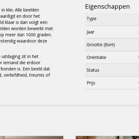
Eigenschappen
n klei. Alle beelden
aardigd en door het
Type
ld klaar is dan volgt een
elden worden bewerkt met
Jaar
op meer dan 1000 graden.
estendig waardoor deze
Grootte (BxH)
uitdaging zit in het
Oriëntatie
r iemand die erdoor
erbonden is. Een beeld dat
Status
verliefdheid, treurnis of
×
Prijs
Meld je aan