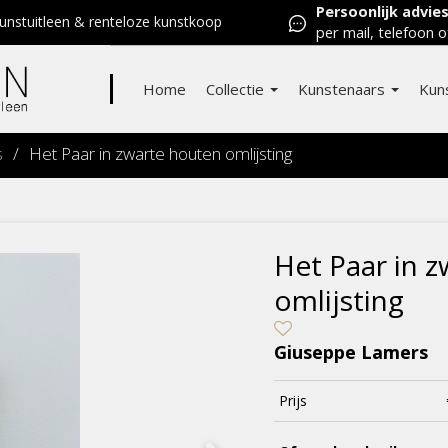
Persoonlijk advie
nstuitleen & renteloze kunstkoop
per mail, telefoon o
Home
Collectie
Kunstenaars
Kun
s
/
Het Paar in zwarte houten omlijsting
Het Paar in 
omlijsting
Giuseppe Lamers
Prijs