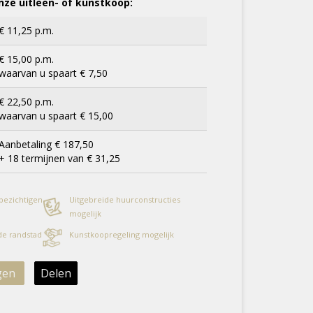
ze uitleen- of kunstkoop:
€ 11,25 p.m.
€ 15,00 p.m.
waarvan u spaart € 7,50
€ 22,50 p.m.
waarvan u spaart € 15,00
Aanbetaling € 187,50
+ 18 termijnen van € 31,25
 bezichtigen
Uitgebreide huurconstructies
mogelijk
 de randstad
Kunstkoopregeling mogelijk
gen
Delen