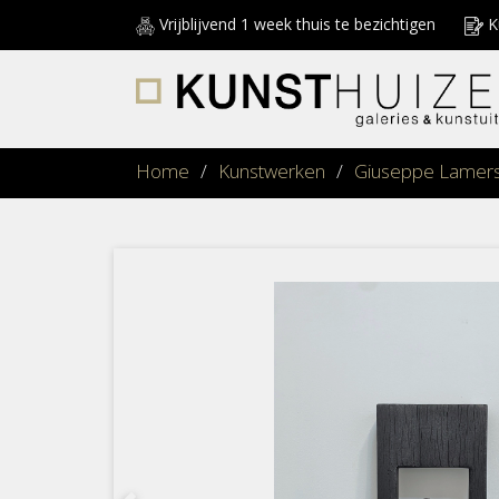
Vrijblijvend 1 week thuis te bezichtigen
Ku
Home
/
Kunstwerken
/
Giuseppe Lamer