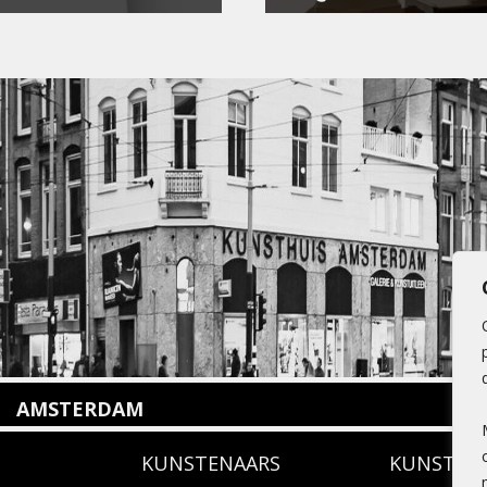
AMSTERDAM
Amstelveenseweg 135
KUNSTENAARS
KUNSTUI
1075 VX Amsterdam
+31 (0)20 2332546